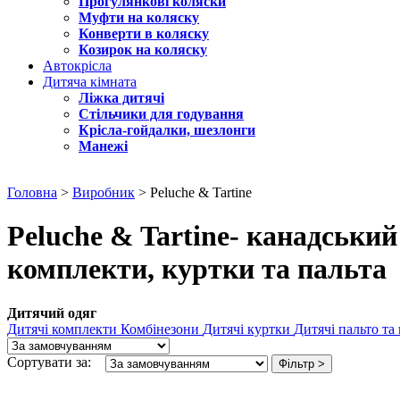
Прогулянкові коляски
Муфти на коляску
Конверти в коляску
Козирок на коляску
Автокрісла
Дитяча кімната
Ліжка дитячі
Стільчики для годування
Крісла-гойдалки, шезлонги
Манежі
Головна
>
Виробник
> Peluche & Tartine
Peluche & Tartine- канадський
комплекти, куртки та пальта
Дитячий одяг
Дитячі комплекти
Комбінезони
Дитячі куртки
Дитячі пальто та
Сортувати за:
Фільтр >