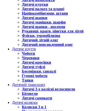
Дитячі куртки
Дитячі пальто та плащі
Напівкомбінезони, штани
Дитячі шапки
Дитячі манішки, шарфи
Дитячі шапки - шоломи
Рукавиці, краги, пінетки для дітей
Фліски, термобілизна
Дитячий літній одяг
Дитячий повсякденний одяг
Дитяче взуття
Чоботи
Черевики
Дитячі кросівки
Дитячі туфлі
Босоніжки, сандалі
Гумові чоботи
Тапки
Дитячий транспорт
Дитячі 3-х колісні велосипеди
Біговели
Дитячі самокати
Дитячі коляски
Коляски 3 в 1