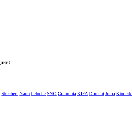
дини!
i
Skechers
Nano
Peluche
SNO
Columbia
KIFA
Dorechi
Joma
Kinderkr