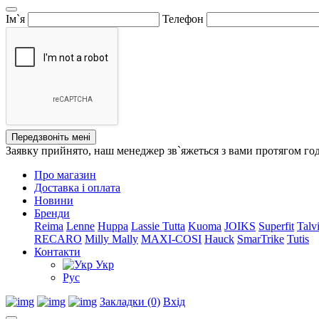
Ім`я
Телефон
Передзвоніть мені
Заявку прийнято, наш менеджер зв`яжеться з вами протягом го
Про магазин
Доставка і оплата
Новини
Бренди
Reima
Lenne
Huppa
Lassie
Tutta
Kuoma
JOIKS
Superfit
Talv
RECARO
Milly Mally
MAXI-COSI
Hauck
SmarTrike
Tutis
Контакти
Укр
Рус
Закладки (0)
Вхід