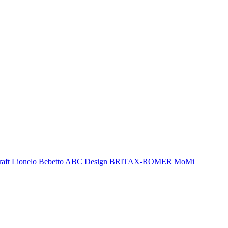
aft
Lionelo
Bebetto
ABC Design
BRITAX-ROMER
MoMi