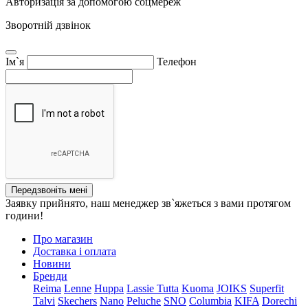
Авторизація за допомогою соцмереж
Зворотній дзвінок
Ім`я
Телефон
Передзвоніть мені
Заявку прийнято, наш менеджер зв`яжеться з вами протягом
години!
Про магазин
Доставка і оплата
Новини
Бренди
Reima
Lenne
Huppa
Lassie
Tutta
Kuoma
JOIKS
Superfit
Talvi
Skechers
Nano
Peluche
SNO
Columbia
KIFA
Dorechi