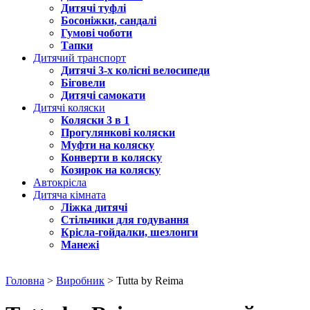
Дитячі туфлі
Босоніжки, сандалі
Гумові чоботи
Тапки
Дитячий транспорт
Дитячі 3-х колісні велосипеди
Біговели
Дитячі самокати
Дитячі коляски
Коляски 3 в 1
Прогулянкові коляски
Муфти на коляску
Конверти в коляску
Козирок на коляску
Автокрісла
Дитяча кімната
Ліжка дитячі
Стільчики для годування
Крісла-гойдалки, шезлонги
Манежі
Головна
>
Виробник
> Tutta by Reima