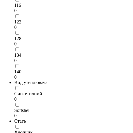
116
0
122
0
128
0
134
0
140
0
Вид утеплювача
Синтетичний
0
Softshell
0
Стать
Хлопчик