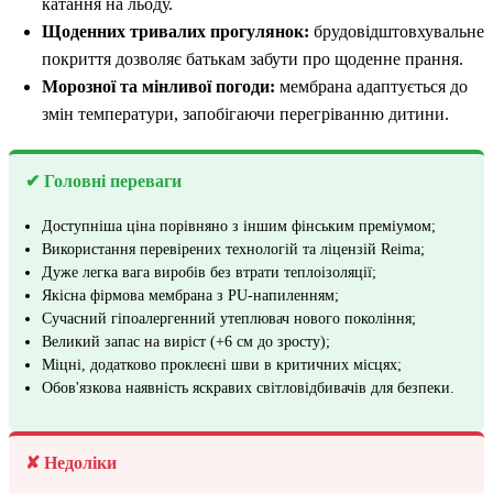
катання на льоду.
Щоденних тривалих прогулянок:
брудовідштовхувальне
покриття дозволяє батькам забути про щоденне прання.
Морозної та мінливої погоди:
мембрана адаптується до
змін температури, запобігаючи перегріванню дитини.
✔ Головні переваги
Доступніша ціна порівняно з іншим фінським преміумом;
Використання перевірених технологій та ліцензій Reima;
Дуже легка вага виробів без втрати теплоізоляції;
Якісна фірмова мембрана з PU-напиленням;
Сучасний гіпоалергенний утеплювач нового покоління;
Великий запас на виріст (+6 см до зросту);
Міцні, додатково проклеєні шви в критичних місцях;
Обов'язкова наявність яскравих світловідбивачів для безпеки.
✘ Недоліки