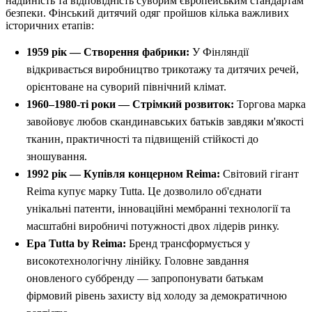
надійність та відповідність суворим європейським стандартам
безпеки. Фінський дитячий одяг пройшов кілька важливих
історичних етапів:
1959 рік — Створення фабрики:
У Фінляндії
відкривається виробництво трикотажу та дитячих речей,
орієнтоване на суворий північний клімат.
1960–1980-ті роки — Стрімкий розвиток:
Торгова марка
завойовує любов скандинавських батьків завдяки м'якості
тканин, практичності та підвищеній стійкості до
зношування.
1992 рік — Купівля концерном Reima:
Світовий гігант
Reima купує марку Tutta. Це дозволило об'єднати
унікальні патенти, інноваційні мембранні технології та
масштабні виробничі потужності двох лідерів ринку.
Ера Tutta by Reima:
Бренд трансформується у
високотехнологічну лінійку. Головне завдання
оновленого суббренду — запропонувати батькам
фірмовий рівень захисту від холоду за демократичною