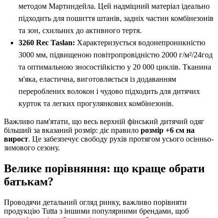
методом Мартиндейла. Цей надміцний матеріал ідеально
підходить для пошиття штанів, задніх частин комбінезонів
та зон, схильних до активного тертя.
3260 Rec Taslan:
Характеризується водонепроникністю
3000 мм, підвищеною повітропровідністю 2000 г/м²/24год
та оптимальною зносостійкістю у 20 000 циклів. Тканина
м'яка, еластична, виготовляється із додаванням
перероблених волокон і чудово підходить для дитячих
курток та легких прогулянкових комбінезонів.
Важливо пам'ятати, що весь верхній фінський дитячий одяг
більший за вказаний розмір: діє правило
розмір +6 см на
вирост
. Це забезпечує свободу рухів протягом усього осінньо-
зимового сезону.
Велике порівняння: що краще обрати
батькам?
Проводячи детальний огляд ринку, важливо порівняти
продукцію Tutta з іншими популярними брендами, щоб