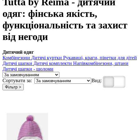
Tutta by Reima - дитячий
одяг: фінська якість,
функціональність та захист
від негоди
Дитячий одяг
Комбінезони
Дитячі куртки
Рукавиці, краги, пінетки для дітей
Дитячі шапки
Дитячі комплекти
Напівкомбінезони, штани
Дитячі шапки - шоломи
Сортувати за:
Вид:
Фільтр >