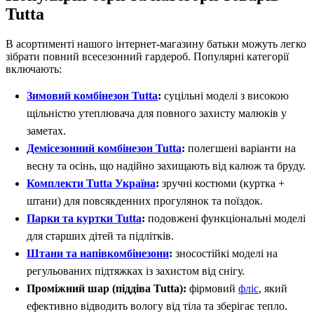
Tutta
В асортименті нашого інтернет-магазину батьки можуть легко
зібрати повний всесезонний гардероб. Популярні категорії
включають:
Зимовий комбінезон Tutta
:
суцільні моделі з високою
щільністю утеплювача для повного захисту малюків у
заметах.
Демісезонний комбінезон Tutta
:
полегшені варіанти на
весну та осінь, що надійно захищають від калюж та бруду.
Комплекти Tutta Україна
:
зручні костюми (куртка +
штани) для повсякденних прогулянок та поїздок.
Парки та куртки Tutta
:
подовжені функціональні моделі
для старших дітей та підлітків.
Штани та напівкомбінезони
:
зносостійкі моделі на
регульованих підтяжках із захистом від снігу.
Проміжний шар (піддіва Tutta):
фірмовий
фліс
, який
ефективно відводить вологу від тіла та зберігає тепло.