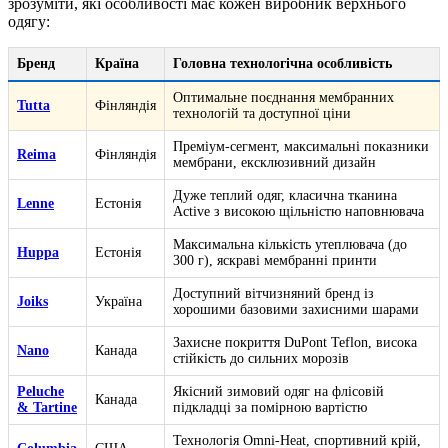
зрозуміти, які особливості має кожен виробник верхнього
одягу:
Бренд
Країна
Головна технологічна особливість
Оптимальне поєднання мембранних
Tutta
Фінляндія
технологій та доступної ціни
Преміум-сегмент, максимальні показники
Reima
Фінляндія
мембрани, ексклюзивний дизайн
Дуже теплий одяг, класична тканина
Lenne
Естонія
Active з високою щільністю наповнювача
Максимальна кількість утеплювача (до
Huppa
Естонія
300 г), яскраві мембранні принти
Доступний вітчизняний бренд із
Joiks
Україна
хорошими базовими захисними шарами
Захисне покриття DuPont Teflon, висока
Nano
Канада
стійкість до сильних морозів
Peluche
Якісний зимовий одяг на флісовій
Канада
& Tartine
підкладці за помірною вартістю
Технологія Omni-Heat, спортивний крій,