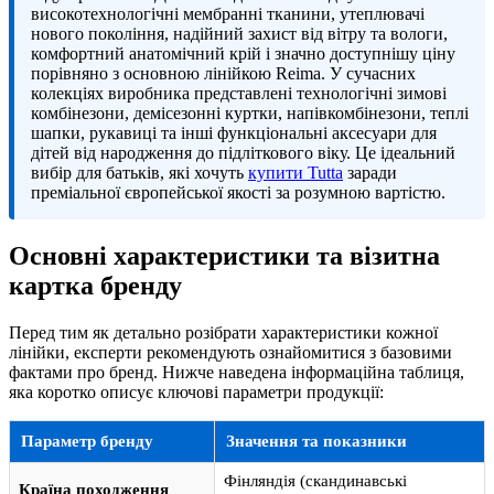
високотехнологічні мембранні тканини, утеплювачі
нового покоління, надійний захист від вітру та вологи,
комфортний анатомічний крій і значно доступнішу ціну
порівняно з основною лінійкою Reima. У сучасних
колекціях виробника представлені технологічні зимові
комбінезони, демісезонні куртки, напівкомбінезони, теплі
шапки, рукавиці та інші функціональні аксесуари для
дітей від народження до підліткового віку. Це ідеальний
вибір для батьків, які хочуть
купити Tutta
заради
преміальної європейської якості за розумною вартістю.
Основні характеристики та візитна
картка бренду
Перед тим як детально розібрати характеристики кожної
лінійки, експерти рекомендують ознайомитися з базовими
фактами про бренд. Нижче наведена інформаційна таблиця,
яка коротко описує ключові параметри продукції:
Параметр бренду
Значення та показники
Фінляндія (скандинавські
Країна походження