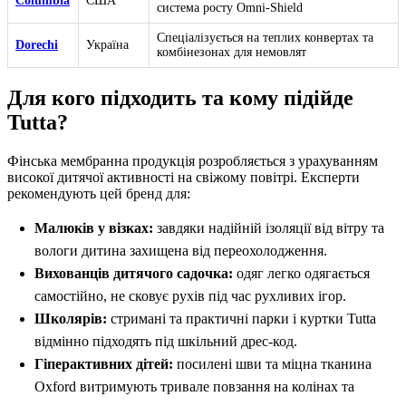
Columbia
США
система росту Omni-Shield
Спеціалізується на теплих конвертах та
Dorechi
Україна
комбінезонах для немовлят
Для кого підходить та кому підійде
Tutta?
Фінська мембранна продукція розробляється з урахуванням
високої дитячої активності на свіжому повітрі. Експерти
рекомендують цей бренд для:
Малюків у візках:
завдяки надійній ізоляції від вітру та
вологи дитина захищена від переохолодження.
Вихованців дитячого садочка:
одяг легко одягається
самостійно, не сковує рухів під час рухливих ігор.
Школярів:
стримані та практичні парки і куртки Tutta
відмінно підходять під шкільний дрес-код.
Гіперактивних дітей:
посилені шви та міцна тканина
Oxford витримують тривале повзання на колінах та