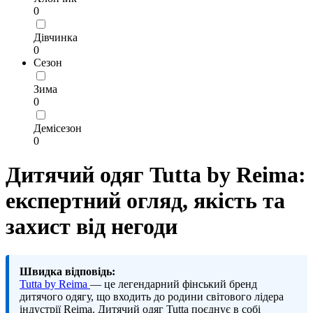
0
Дівчинка
0
Сезон
Зима
0
Демісезон
0
Дитячий одяг Tutta by Reima:
експертний огляд, якість та
захист від негоди
Швидка відповідь:
Tutta by Reima
— це легендарний фінський бренд
дитячого одягу, що входить до родини світового лідера
індустрії Reima. Дитячий одяг Tutta поєднує в собі