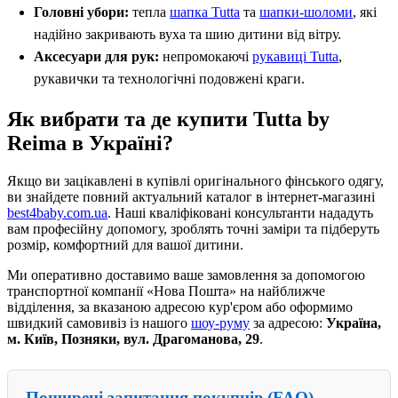
Головні убори:
тепла
шапка Tutta
та
шапки-шоломи
, які
надійно закривають вуха та шию дитини від вітру.
Аксесуари для рук:
непромокаючі
рукавиці Tutta
,
рукавички та технологічні подовжені краги.
Як вибрати та де купити Tutta by
Reima в Україні?
Якщо ви зацікавлені в купівлі оригінального фінського одягу,
ви знайдете повний актуальний каталог в інтернет-магазині
best4baby.com.ua
. Наші кваліфіковані консультанти нададуть
вам професійну допомогу, зроблять точні заміри та підберуть
розмір, комфортний для вашої дитини.
Ми оперативно доставимо ваше замовлення за допомогою
транспортної компанії «Нова Пошта» на найближче
відділення, за вказаною адресою кур'єром або оформимо
швидкий самовивіз із нашого
шоу-руму
за адресою:
Україна,
м. Київ, Позняки, вул. Драгоманова, 29
.
Поширені запитання покупців (FAQ)