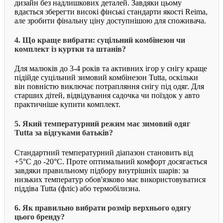
дизайн без надлишкових деталей. Завдяки цьому
вдається зберегти високі фінські стандарти якості Reima,
але зробити фінальну ціну доступнішою для споживача.
4. Що краще вибрати: суцільний комбінезон чи
комплект із куртки та штанів?
Для малюків до 3-4 років та активних ігор у снігу краще
підійде суцільний зимовий комбінезон Tutta, оскільки
він повністю виключає потрапляння снігу під одяг. Для
старших дітей, відвідування садочка чи поїздок у авто
практичніше купити комплект.
5. Який температурний режим має зимовий одяг
Tutta за відгуками батьків?
Стандартний температурний діапазон становить від
+5°C до -20°C. Проте оптимальний комфорт досягається
завдяки правильному підбору внутрішніх шарів: за
низьких температур обов'язково має використовуватися
піддіва Tutta (фліс) або термобілизна.
6. Як правильно вибрати розмір верхнього одягу
цього бренду?