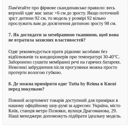
Пам'ятайте про фірмове скандинавське правило: весь
верхній одяг має запас +6 см до зросту. Якщо поточний
зріст дитини 92 см, то модель у розмірі 92 вільно
прослужить вам до досягнення дитиною зросту 98 см.
7. Як доглядати за мембранною тканиною, щоб вона
не втратила захисних властивостей?
Одяг рекомендується прати рідкими засобами без
відбілювачів та кондиціонерів при температурі 30-40°C.
Заборонено сушити мембранні речі на гарячих батареях.
Невеликі забруднення після прогулянки можна просто
протерти вологою губкою.
8. Де можна приміряти одяг Tutta by Reima в Києві
перед покупкою?
Повний асортимент товарів доступний для примірки в
нашому офіційному шоу-румі за адресою: Україна, місто
Київ, станція метро Позняки, вулиця Драгоманова, 29.
Наші менеджери допоможуть підібрати ідеальну модель.