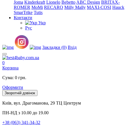
Joma
Kinderkraft
Lionelo
Bebetto
ABC Design
BRITAX-
ROMER
MoMi
RECARO
Milly Mally
MAXI-COSI
Hauck
SmarTrike
Tutis
Контакти
Укр
Рус
Закладки (0)
Вхід
0
Корзина
Сума: 0 грн.
Оформити
Зворотній дзвінок
Київ, вул. Драгоманова, 29 ТЦ Центрум
ПН-НД з 10.00 до 19.00
+38 (063) 341-34-32