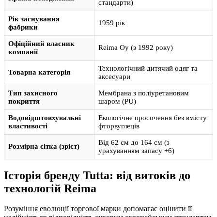
стандарти)
Рік заснування
1959 рік
фабрики
Офіційний власник
Reima Oy (з 1992 року)
компанії
Технологічний дитячий одяг та
Товарна категорія
аксесуари
Тип захисного
Мембрана з поліуретановим
покриття
шаром (PU)
Водовідштовхувальні
Екологічне просочення без вмісту
властивості
фторвуглеців
Від 62 см до 164 см (з
Розмірна сітка (зріст)
урахуванням запасу +6)
Історія бренду Tutta: від витоків до
технологій Reima
Розуміння еволюції торгової марки допомагає оцінити її