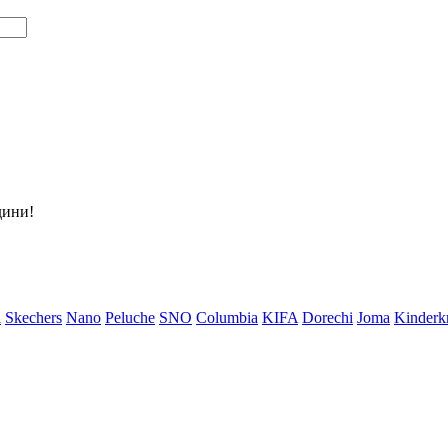
дини!
i
Skechers
Nano
Peluche
SNO
Columbia
KIFA
Dorechi
Joma
Kinderkr