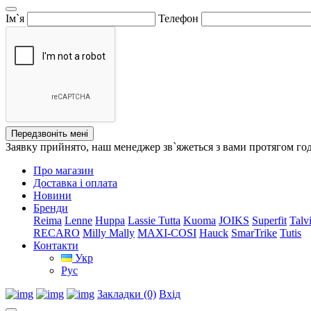
Ім`я
Телефон
Передзвоніть мені
Заявку прийнято, наш менеджер зв`яжеться з вами протягом го
Про магазин
Доставка і оплата
Новини
Бренди
Reima
Lenne
Huppa
Lassie
Tutta
Kuoma
JOIKS
Superfit
Talv
RECARO
Milly Mally
MAXI-COSI
Hauck
SmarTrike
Tutis
Контакти
Укр
Рус
Закладки (0)
Вхід