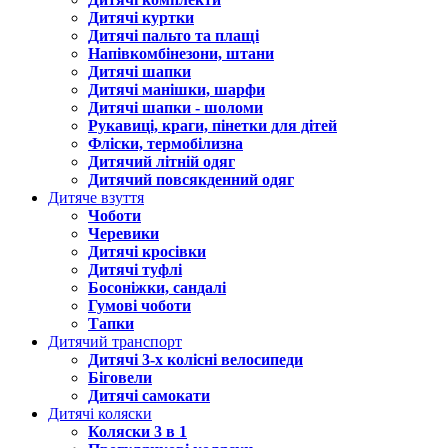
Дитячі куртки
Дитячі пальто та плащі
Напівкомбінезони, штани
Дитячі шапки
Дитячі манішки, шарфи
Дитячі шапки - шоломи
Рукавиці, краги, пінетки для дітей
Фліски, термобілизна
Дитячий літній одяг
Дитячий повсякденний одяг
Дитяче взуття
Чоботи
Черевики
Дитячі кросівки
Дитячі туфлі
Босоніжки, сандалі
Гумові чоботи
Тапки
Дитячий транспорт
Дитячі 3-х колісні велосипеди
Біговели
Дитячі самокати
Дитячі коляски
Коляски 3 в 1