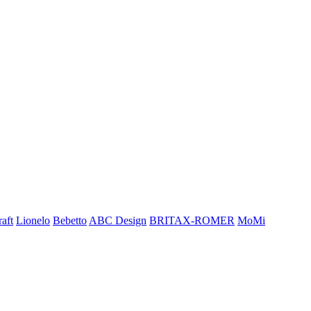
aft
Lionelo
Bebetto
ABC Design
BRITAX-ROMER
MoMi