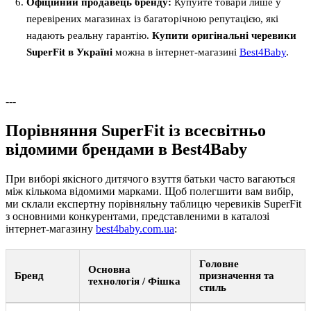
Офіційний продавець бренду:
Купуйте товари лише у
перевірених магазинах із багаторічною репутацією, які
надають реальну гарантію.
Купити оригінальні черевики
SuperFit в Україні
можна в інтернет-магазині
Best4Baby
.
---
Порівняння SuperFit із всесвітньо
відомими брендами в Best4Baby
При виборі якісного дитячого взуття батьки часто вагаються
між кількома відомими марками. Щоб полегшити вам вибір,
ми склали експертну порівняльну таблицю черевиків SuperFit
з основними конкурентами, представленими в каталозі
інтернет-магазину
best4baby.com.ua
:
Головне
Основна
Бренд
призначення та
технологія / Фішка
стиль