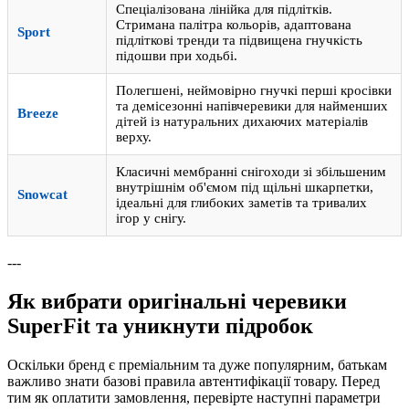
Спеціалізована лінійка для підлітків.
Стримана палітра кольорів, адаптована
Sport
підліткові тренди та підвищена гнучкість
підошви при ходьбі.
Полегшені, неймовірно гнучкі перші кросівки
та демісезонні напівчеревики для найменших
Breeze
дітей із натуральних дихаючих матеріалів
верху.
Класичні мембранні снігоходи зі збільшеним
внутрішнім об'ємом під щільні шкарпетки,
Snowcat
ідеальні для глибоких заметів та тривалих
ігор у снігу.
---
Як вибрати оригінальні черевики
SuperFit та уникнути підробок
Оскільки бренд є преміальним та дуже популярним, батькам
важливо знати базові правила автентифікації товару. Перед
тим як оплатити замовлення, перевірте наступні параметри