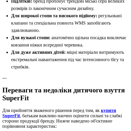
Підлітків:
бренд пропонує трендові міські серії великих
розмірів із лаконічним сучасним дизайну.
Для широкої стопи та високого підйому:
регульовані
клапани та спеціальна повнота WMS запобігають
здавлюванню.
Для вузької стопи:
анатомічно щільна посадка виключає
ковзання ніжки всередині черевика.
Для дуже активних дітей:
міцні матеріали витримують
екстремальні навантаження під час інтенсивного бігу та
стрибків.
---
Переваги та недоліки дитячого взуття
SuperFit
Для прийняття зваженого рішення перед тим, як
купити
SuperFit
, батькам важливо наочно оцінити сильні та слабкі
сторони продукції бренду. Нижче наведено об'єктивне
порівняння характеристик: