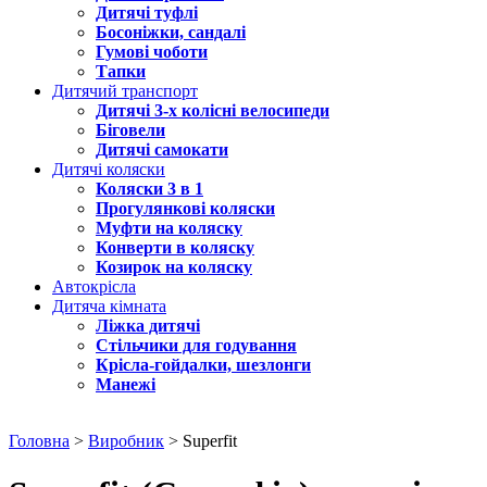
Дитячі туфлі
Босоніжки, сандалі
Гумові чоботи
Тапки
Дитячий транспорт
Дитячі 3-х колісні велосипеди
Біговели
Дитячі самокати
Дитячі коляски
Коляски 3 в 1
Прогулянкові коляски
Муфти на коляску
Конверти в коляску
Козирок на коляску
Автокрісла
Дитяча кімната
Ліжка дитячі
Стільчики для годування
Крісла-гойдалки, шезлонги
Манежі
Головна
>
Виробник
> Superfit