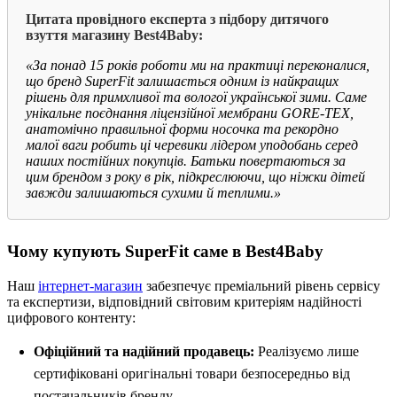
Цитата провідного експерта з підбору дитячого
взуття магазину Best4Baby:
«За понад 15 років роботи ми на практиці переконалися,
що бренд SuperFit залишається одним із найкращих
рішень для примхливої та вологої української зими. Саме
унікальне поєднання ліцензійної мембрани GORE-TEX,
анатомічно правильної форми носочка та рекордно
малої ваги робить ці черевики лідером уподобань серед
наших постійних покупців. Батьки повертаються за
цим брендом з року в рік, підкреслюючи, що ніжки дітей
завжди залишаються сухими й теплими.»
Чому купують SuperFit саме в Best4Baby
Наш
інтернет-магазин
забезпечує преміальний рівень сервісу
та експертизи, відповідний світовим критеріям надійності
цифрового контенту:
Офіційний та надійний продавець:
Реалізуємо лише
сертифіковані оригінальні товари безпосередньо від
постачальників бренду.