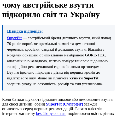
чому австрійське взуття
підкорило світ та Україну
Швидка відповідь:
SuperFit
— австрійський бренд дитячого взуття, який понад
70 років виробляє преміальні зимові та демісезонні
черевики, кросівки, сандалі й домашнє взуття. Більшість
моделей оснащені оригінальною мембраною GORE-TEX,
анатомічною колодкою, легкою поліуретановою підошвою
та офіційно рекомендовані європейськими ортопедами.
Взуття ідеально підходить дітям від перших кроків до
підліткового віку. Якщо ви плануєте
купити SuperFit
,
зверніть увагу на сезонність, розмір та тип утеплювача.
Коли батьки шукають ідеальне зимове або демісезонне взуття
для своєї дитини, бренд
SuperFit (Суперфіт)
завжди
опиняється серед перших рекомендацій. Багато клієнтів
інтернет-магазину
best4baby.com.ua
, порівнюючи якість різних