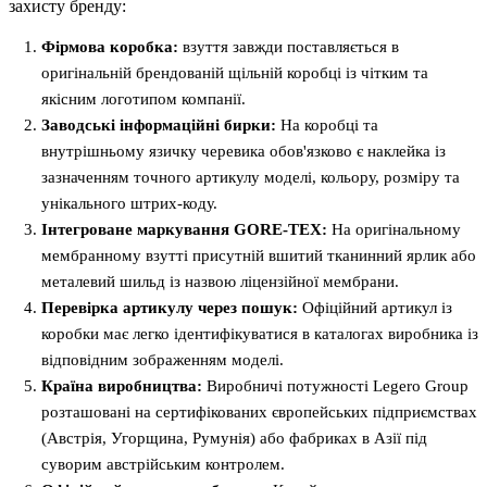
захисту бренду:
Фірмова коробка:
взуття завжди поставляється в
оригінальній брендованій щільній коробці із чітким та
якісним логотипом компанії.
Заводські інформаційні бирки:
На коробці та
внутрішньому язичку черевика обов'язково є наклейка із
зазначенням точного артикулу моделі, кольору, розміру та
унікального штрих-коду.
Інтегроване маркування GORE-TEX:
На оригінальному
мембранному взутті присутній вшитий тканинний ярлик або
металевий шильд із назвою ліцензійної мембрани.
Перевірка артикулу через пошук:
Офіційний артикул із
коробки має легко ідентифікуватися в каталогах виробника із
відповідним зображенням моделі.
Країна виробництва:
Виробничі потужності Legero Group
розташовані на сертифікованих європейських підприємствах
(Австрія, Угорщина, Румунія) або фабриках в Азії під
суворим австрійським контролем.