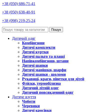
+38 (050) 686-71-41
+38 (050) 638-40-91
+38 (098) 219-25-24
Пошук
Дитячий одяг
Комбінезони
Дитячі комплекти
Дитячі куртки
Дитячі пальто та плащі
Напівкомбінезони, штани
Дитячі шапки
Дитячі манішки, шарфи
Дитячі шапки - шоломи
Рукавиці, краги, пінетки для дітей
Фліски, термобілизна
Дитячий літній одяг
Дитячий повсякденний одяг
Дитяче взуття
Чоботи
Черевики
Дитячі кросівки