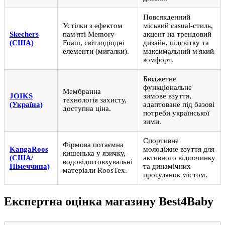
Повсякденний
Устілки з ефектом
міський casual-стиль,
Skechers
пам'яті Memory
акцент на трендовий
(США)
Foam, світлодіодні
дизайн, підсвітку та
елементи (мигалки).
максимальний м'який
комфорт.
Бюджетне
функціональне
Мембранна
JOIKS
зимове взуття,
технологія захисту,
(Україна)
адаптоване під базові
доступна ціна.
потреби української
зими.
Спортивне
Фірмова потаємна
KangaRoos
молодіжне взуття для
кишенька у язичку,
(США/
активного відпочинку
водовідштовхувальні
Німеччина)
та динамічних
матеріали RoosTex.
прогулянок містом.
Експертна оцінка магазину Best4Baby