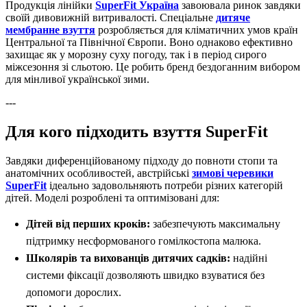
Продукція лінійки
SuperFit Україна
завоювала ринок завдяки
своїй дивовижній витривалості. Спеціальне
дитяче
мембранне взуття
розробляється для кліматичних умов країн
Центральної та Північної Європи. Воно однаково ефективно
захищає як у морозну суху погоду, так і в період сирого
міжсезоння зі сльотою. Це робить бренд бездоганним вибором
для мінливої української зими.
---
Для кого підходить взуття SuperFit
Завдяки диференційованому підходу до повноти стопи та
анатомічних особливостей, австрійські
зимові черевики
SuperFit
ідеально задовольняють потреби різних категорій
дітей. Моделі розроблені та оптимізовані для:
Дітей від перших кроків:
забезпечують максимальну
підтримку несформованого гомілкостопа малюка.
Школярів та вихованців дитячих садків:
надійні
системи фіксації дозволяють швидко взуватися без
допомоги дорослих.