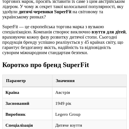
торгових марок, просять зіставити їх саме з цим австрійським
лідером. У чому ж секрет такої колосальної популярності, яку
здобули
дитячі черевики SuperFit
на світовому та
українському ринках?
SuperFit — це європейська торгова марка з вузькою
спеціалізацією. Компанія створює виключно
взуття для дітей
,
враховуючи кожну фазу розвитку дитячої стопи. Сьогодні
продукція бренду успішно реалізується у 45 країнах світу, що
гарантує бездоганну якість, надійність та відповідність
суворим міжнародним стандартам безпеки.
Коротко про бренд SuperFit
Параметр
Значення
Країна
Австрія
Заснований
1949 рік
Виробник
Legero Group
Спеціалізація
Дитяче взуття