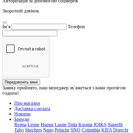
Авторизація за допомогою соцмереж
Зворотній дзвінок
Ім`я
Телефон
Передзвоніть мені
Заявку прийнято, наш менеджер зв`яжеться з вами протягом
години!
Про магазин
Доставка і оплата
Новини
Бренди
Reima
Lenne
Huppa
Lassie
Tutta
Kuoma
JOIKS
Superfit
Talvi
Skechers
Nano
Peluche
SNO
Columbia
KIFA
Dorechi