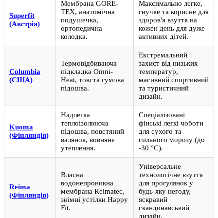
Мембрана GORE-
Максимально легке,
TEX, анатомічна
гнучке та корисне для
Superfit
подушечка,
здоров'я взуття на
(Австрія)
ортопедична
кожен день для дуже
колодка.
активних дітей.
Екстремальний
Термовідбиваюча
захист від низьких
Columbia
підкладка Omni-
температур,
(США)
Heat, товста гумова
масивний спортивний
підошва.
та туристичний
дизайн.
Надлегка
Спеціалізовані
теплоізолююча
фінські легкі чоботи
Kuoma
підошва, повстяний
для сухого та
(Фінляндія)
валянок, вовняне
сильного морозу (до
утеплення.
-30 °C).
Універсальне
Власна
технологічне взуття
водонепроникна
для прогулянок у
Reima
мембрана Reimatec,
будь-яку негоду,
(Фінляндія)
знімні устілки Happy
яскравий
Fit.
скандинавський
дизайн.