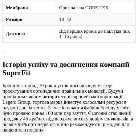
Мембрана
Оригінальна GORE-TEX
Розміри
18–42
Від перших кроків до підлітків (вік
Для кого
1–16 років)
---
Історія успіху та досягнення компанії
SuperFit
Бренд має понад 70 років успішного досвіду у сфері
проектування ортопедично правильних моделей. Будучи
провідним членом авторитетної європейської корпорації
Legero Group, торгова марка інвестує колосальні ресурси в
наукові дослідження. За час існування фабрик бренду у світі
було продано понад 100 млн пар взуття. Сьогодні стабільний
продаж у 45 країнах підтверджує високу довіру споживачів, а
більше 98% ортопедів офіційно рекомендують ці моделі для
щоденного носіння.