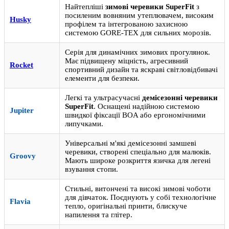
Найтепліші
зимові черевики SuperFit
з
посиленим вовняним утеплювачем, високим
Husky
профілем та інтегрованою захисною
системою GORE-TEX для сильних морозів.
Серія для динамічних зимових прогулянок.
Має підвищену міцність, агресивний
Rocket
спортивний дизайн та яскраві світловідбивачі
елементи для безпеки.
Легкі та ультрасучасні
демісезонні черевики
SuperFit
. Оснащені надійною системою
Jupiter
швидкої фіксації BOA або ергономічними
липучками.
Універсальні м'які демісезонні замшеві
черевики, створені спеціально для малюків.
Groovy
Мають широке розкриття язичка для легені
взування стопи.
Стильні, витончені та високі зимові чоботи
для дівчаток. Поєднують у собі технологічне
Flavia
тепло, оригінальні принти, блискуче
напилення та глітер.