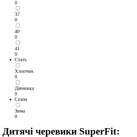
0
37
0
40
0
41
0
Стать
Хлопчик
0
Дівчинка
0
Сезон
Зима
0
Дитячі черевики SuperFit: