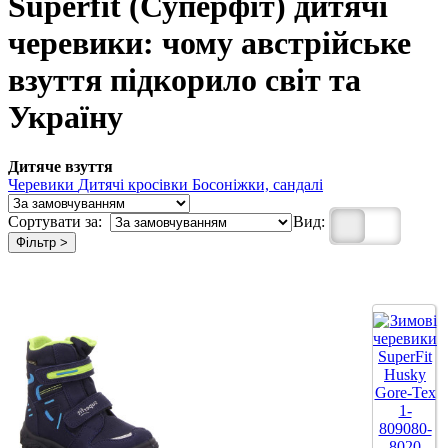
Superfit (Суперфіт) дитячі
черевики: чому австрійське
взуття підкорило світ та
Україну
Дитяче взуття
Черевики
Дитячі кросівки
Босоніжки, сандалі
Сортувати за:
Вид:
Фільтр >