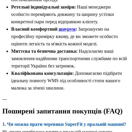
Ретельні індивідуальні заміри:
Наші менеджери
особисто переміряють довжину та ширину устілки
конкретної пари перед відправкою клієнту.
Власний комфортний
шоурум
:
Запрошуємо на
професійну примірку вживу, де ви зможете особисто
оцінити легкість та м'якість кожної моделі.
Миттєва та безпечна доставка:
Надсилаємо ваші
замовлення надійними транспортними службами по всій
території України без затримок.
Кваліфікована консультація:
Допомагаємо підібрати
ідеальну повноту WMS під особливості стопи вашого
малюка за лічені хвилини.
---
Поширені запитання покупців (FAQ)
1. Чи можна прати черевики SuperFit у пральній машині?
Ні, прати мембранне взуття у пральній машині суворо