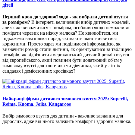
дітей
Перший крок до здорової ходи - як вибрати дитині взуття
за розміром?
В інтернеті величезний вибір дитячих моделей,
але як же визначитися з розміром, особливо якщо неможливо
поміряти черевик на ніжку малюка? Не хвилюйтеся, ми
підкажемо вам кілька порад, які мають шанс виявитися
корисними. Просто зараз ми поділимося інформацією, як
визначити розмір стопи дитини, як орієнтуватися за таблицею
розмірів, як відрізнити американський дитячий розмір взуття
від європейського, який повинен бути додатковий об'єм у
зимовому взутті для хлопчика чи дівчинки, який у літніх
сандалях і демісезонних кросівках?
Найкращі фірми дитячого зимового взуття 2025: Superfit,
Reima, Kuoma, Joiks, Kangaroos
Вибір зимового взуття для дитини - важливе завдання для
дорослих, адже від нього залежить комфорт і здоров'я малюка.