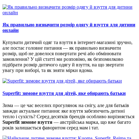
Як правильно визначити розмір одягу й взуття для дитини
онлайн
Купувати дитячий одяг та взуття в інтернет-магазині зручно,
але постає головне питання — як правильно визначити
розмір, щоб не довелося повертати речі або обмінювати
замовлення? У цій статті ми розповімо, як безпомилково
підібрати розмір дитячого одягу й взуття, на що звертати
увагу при виборі, та як зняти мірки вдома.
Superfit: зимове взуття для дітей, яке обирають батьки
Зима — це час веселих прогулянок на снігу, але для батьків
завжди актуальне питання: яке взуття забезпечить дитині
тепло і сухість? Серед десятків брендів особливо вирізняється
Superfit зимове взуття
— австрійська марка, що вже багато
років залишається фаворитом серед мам і тат.