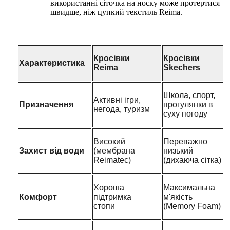
використанні сіточка на носку може протертися
швидше, ніж цупкий текстиль Reima.
Кросівки
Кросівки
Характеристика
Reima
Skechers
Школа, спорт,
Активні ігри,
Призначення
прогулянки в
негода, туризм
суху погоду
Високий
Переважно
Захист від води
(мембрана
низький
Reimatec)
(дихаюча сітка)
Хороша
Максимальна
Комфорт
підтримка
м'якість
стопи
(Memory Foam)