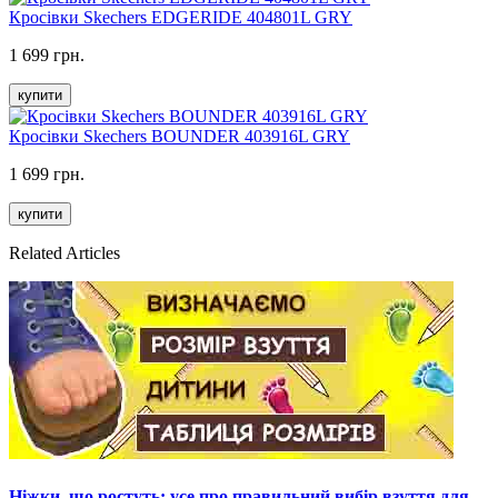
Кросівки Skechers EDGERIDE 404801L GRY
1 699 грн.
купити
Кросівки Skechers BOUNDER 403916L GRY
1 699 грн.
купити
Related Articles
Ніжки, що ростуть: усе про правильний вибір взуття для