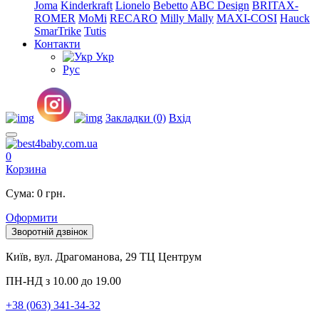
Joma
Kinderkraft
Lionelo
Bebetto
ABC Design
BRITAX-
ROMER
MoMi
RECARO
Milly Mally
MAXI-COSI
Hauck
SmarTrike
Tutis
Контакти
Укр
Рус
Закладки (0)
Вхід
0
Корзина
Сума: 0 грн.
Оформити
Зворотній дзвінок
Київ, вул. Драгоманова, 29 ТЦ Центрум
ПН-НД з 10.00 до 19.00
+38 (063) 341-34-32