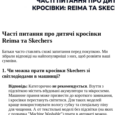
Часті питання про дитячі кросівки
Reima та Skechers
Батьки часто ставлять схожі запитання перед покупкою. Ми
зібрали відповіді на найпопулярніші з них, щоб розвіяти ваші
сумніви.
1. Чи можна прати кросівки Skechers зі
світлодіодами в машинці?
Відповідь:
Категорично
не рекомендується
. Взуття з
підсвіткою містить вбудовані акумулятори та мікросхеми.
Машинне прання може призвести до короткого замикання,
і кросівки перестануть світитися. Для таких моделей
краще використовувати вологу губку та спеціальну піну
для чищення. А от текстильні моделі без підсвітки (на яких
є позначка "Machine Washable") прати в автоматі можна.