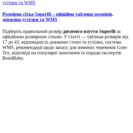
Розмірна сітка Superfit – офіційна таблиця розмірів,
довжина устілки та WMS
Підберіть правильний розмір
дитячого взуття Superfit
за
офіційною розмірною сіткою. У статті — таблиця розмірів від
17 до 43, відповідність довжини стопи та устілки, система
WMS, рекомендації щодо запасу для зимових черевиків Gore-
Tex, відповіді на популярні запитання та поради експертів
Best4Baby.