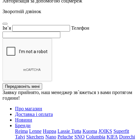
Авторизація за допомогою соцмереж
Зворотній дзвінок
Ім`я
Телефон
Передзвоніть мені
Заявку прийнято, наш менеджер зв`яжеться з вами протягом
години!
Про магазин
Доставка і оплата
Новини
Бренди
Reima
Lenne
Huppa
Lassie
Tutta
Kuoma
JOIKS
Superfit
Talvi
Skechers
Nano
Peluche
SNO
Columbia
KIFA
Dorechi