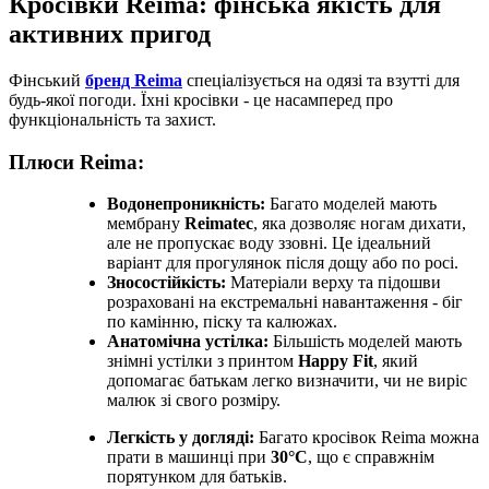
Кросівки Reima: фінська якість для
активних пригод
Фінський
бренд Reima
спеціалізується на одязі та взутті для
будь-якої погоди. Їхні кросівки - це насамперед про
функціональність та захист.
Плюси Reima:
Водонепроникність:
Багато моделей мають
мембрану
Reimatec
, яка дозволяє ногам дихати,
але не пропускає воду ззовні. Це ідеальний
варіант для прогулянок після дощу або по росі.
Зносостійкість:
Матеріали верху та підошви
розраховані на екстремальні навантаження - біг
по камінню, піску та калюжах.
Анатомічна устілка:
Більшість моделей мають
знімні устілки з принтом
Happy Fit
, який
допомагає батькам легко визначити, чи не виріс
малюк зі свого розміру.
Легкість у догляді:
Багато кросівок Reima можна
прати в машинці при
30°C
, що є справжнім
порятунком для батьків.