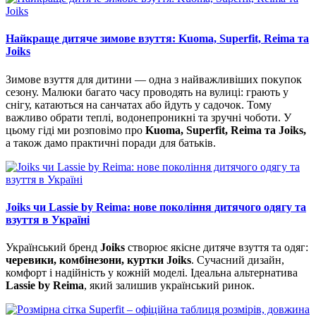
Найкраще дитяче зимове взуття: Kuoma, Superfit, Reima та
Joiks
Зимове взуття для дитини — одна з найважливіших покупок
сезону. Малюки багато часу проводять на вулиці: грають у
снігу, катаються на санчатах або йдуть у садочок. Тому
важливо обрати теплі, водонепроникні та зручні чоботи. У
цьому гіді ми розповімо про
Kuoma, Superfit, Reima та Joiks,
а також дамо практичні поради для батьків.
Joiks чи Lassie by Reima: нове покоління дитячого одягу та
взуття в Україні
Український бренд
Joiks
створює якісне дитяче взуття та одяг:
черевики, комбінезони, куртки Joiks
. Сучасний дизайн,
комфорт і надійність у кожній моделі. Ідеальна альтернатива
Lassie by Reima
, який залишив український ринок.