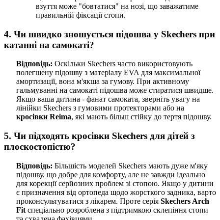
взуття може "бовтатися" на нозі, що заважатиме
правильній фіксації стопи.
4. Чи швидко зношується підошва у Skechers при
катанні на самокаті?
Відповідь:
Оскільки Skechers часто використовують
полегшену підошву з матеріалу EVA для максимальної
амортизації, вона м'якша за гумову. При активному
гальмуванні на самокаті підошва може стиратися швидше.
Якщо ваша дитина - фанат самоката, зверніть увагу на
лінійки Skechers з гумовими протекторами або на
кросівки Reima
, які мають більш стійку до тертя підошву.
5. Чи підходять кросівки Skechers для дітей з
плоскостопістю?
Відповідь:
Більшість моделей Skechers мають дуже м'яку
підошву, що добре для комфорту, але не завжди ідеально
для корекції серйозних проблем зі стопою. Якщо у дитини
є призначення від ортопеда щодо жорсткого задника, варто
проконсультуватися з лікарем. Проте серія
Skechers Arch
Fit
спеціально розроблена з підтримкою склепіння стопи
та схвалена фахівцями.