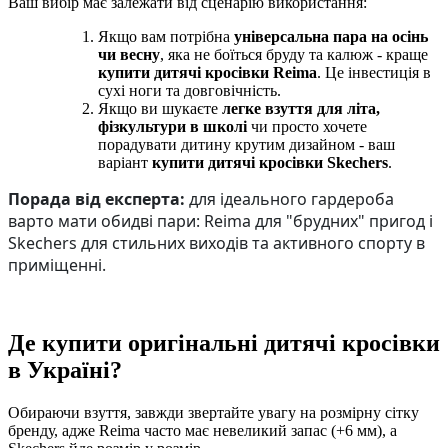
Ваш вибір має залежати від сценарію використання:
Якщо вам потрібна
універсальна пара на осінь
чи весну
, яка не боїться бруду та калюж - краще
купити дитячі кросівки Reima
. Це інвестиція в
сухі ноги та довговічність.
Якщо ви шукаєте
легке взуття для літа,
фізкультури в школі
чи просто хочете
порадувати дитину крутим дизайном - ваш
варіант
купити дитячі кросівки Skechers
.
Порада від експерта:
д
ля ідеального гардероба
варто мати обидві пари: Reima для "брудних" пригод і
Skechers для стильних виходів та активного спорту в
приміщенні.
Де купити оригінальні дитячі кросівки
в Україні?
Обираючи взуття, завжди звертайте увагу на розмірну сітку
бренду, адже Reima часто має невеликий запас (+6 мм), а