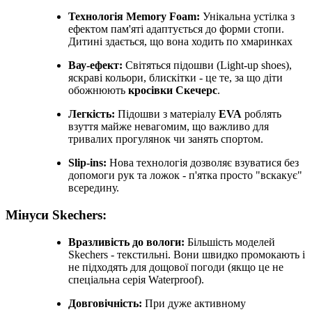
Технологія Memory Foam:
Унікальна устілка з
ефектом пам'яті адаптується до форми стопи.
Дитині здається, що вона ходить по хмаринках
Вау-ефект:
Світяться підошви (Light-up shoes),
яскраві кольори, блискітки - це те, за що діти
обожнюють
кросівки Скечерс
.
Легкість:
Підошви з матеріалу
EVA
роблять
взуття майже невагомим, що важливо для
тривалих прогулянок чи занять спортом.
Slip-ins:
Нова технологія дозволяє взуватися без
допомоги рук та ложок - п'ятка просто "вскакує"
всередину.
Мінуси Skechers:
Вразливість до вологи:
Більшість моделей
Skechers - текстильні. Вони швидко промокають і
не підходять для дощової погоди (якщо це не
спеціальна серія Waterproof).
Довговічність:
При дуже активному