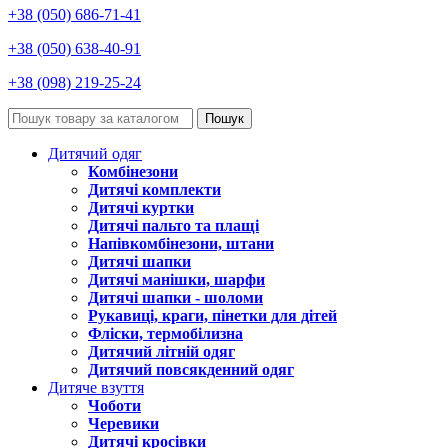
+38 (050) 686-71-41
+38 (050) 638-40-91
+38 (098) 219-25-24
Пошук
Дитячий одяг
Комбінезони
Дитячі комплекти
Дитячі куртки
Дитячі пальто та плащі
Напівкомбінезони, штани
Дитячі шапки
Дитячі манішки, шарфи
Дитячі шапки - шоломи
Рукавиці, краги, пінетки для дітей
Фліски, термобілизна
Дитячий літній одяг
Дитячий повсякденний одяг
Дитяче взуття
Чоботи
Черевики
Дитячі кросівки