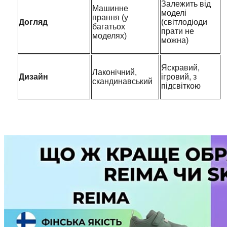
Залежить від
Машинне
моделі
прання (у
Догляд
(світлодіоди
багатьох
прати не
моделях)
можна)
Яскравий,
Лаконічний,
Дизайн
ігровий, з
скандинавський
підсвіткою