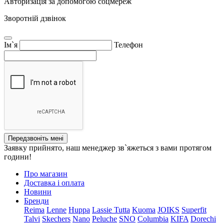
Авторизація за допомогою соцмереж
Зворотній дзвінок
Ім`я
Телефон
Передзвоніть мені
Заявку прийнято, наш менеджер зв`яжеться з вами протягом
години!
Про магазин
Доставка і оплата
Новини
Бренди
Reima
Lenne
Huppa
Lassie
Tutta
Kuoma
JOIKS
Superfit
Talvi
Skechers
Nano
Peluche
SNO
Columbia
KIFA
Dorechi