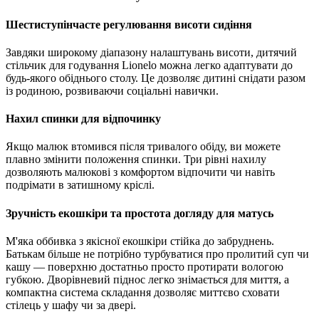
Шестиступінчасте регулювання висоти сидіння
Завдяки широкому діапазону налаштувань висоти,
дитячий
стільчик для годування Lionelo можна легко адаптувати до
будь-якого обіднього столу.
Це дозволяє дитині снідати разом
із родиною,
розвиваючи соціальні навички.
Нахил спинки для відпочинку
Якщо малюк втомився після тривалого обіду,
ви можете
плавно змінити положення спинки.
Три рівні нахилу
дозволяють малюкові з комфортом відпочити чи навіть
подрімати в затишному кріслі.
Зручність екошкіри та простота догляду для матусь
М'яка оббивка з якісної екошкіри стійка до забруднень.
Батькам більше не потрібно турбуватися про пролитий суп чи
кашу — поверхню достатньо просто протирати вологою
губкою.
Дворівневий піднос легко знімається для миття,
а
компактна система складання дозволяє миттєво сховати
стілець у шафу чи за двері.