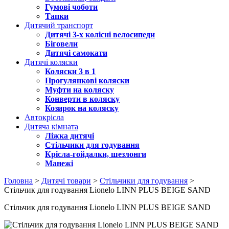
Гумові чоботи
Тапки
Дитячий транспорт
Дитячі 3-х колісні велосипеди
Біговели
Дитячі самокати
Дитячі коляски
Коляски 3 в 1
Прогулянкові коляски
Муфти на коляску
Конверти в коляску
Козирок на коляску
Автокрісла
Дитяча кімната
Ліжка дитячі
Стільчики для годування
Крісла-гойдалки, шезлонги
Манежі
Головна
>
Дитячі товари
>
Стільчики для годування
>
Стільчик для годування Lionelo LINN PLUS BEIGE SAND
Стільчик для годування Lionelo LINN PLUS BEIGE SAND