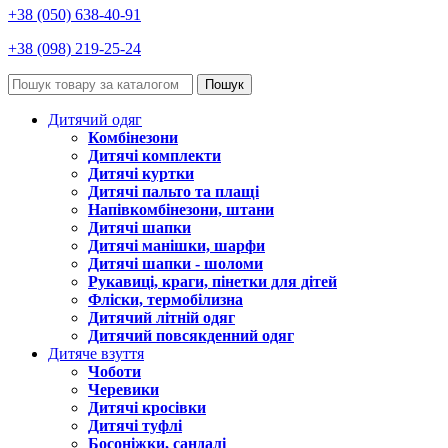
+38 (050) 638-40-91
+38 (098) 219-25-24
Пошук
Дитячий одяг
Комбінезони
Дитячі комплекти
Дитячі куртки
Дитячі пальто та плащі
Напівкомбінезони, штани
Дитячі шапки
Дитячі манішки, шарфи
Дитячі шапки - шоломи
Рукавиці, краги, пінетки для дітей
Фліски, термобілизна
Дитячий літній одяг
Дитячий повсякденний одяг
Дитяче взуття
Чоботи
Черевики
Дитячі кросівки
Дитячі туфлі
Босоніжки, сандалі