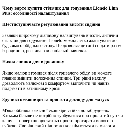
Чому варто купити стільчик для годування Lionelo Linn
Plus: особливості налаштування
Шестиступінчасте регулювання висоти сидіння
Завдяки широкому діапазону налаштувань висоти,
дитячий
стільчик для годування Lionelo можна легко адаптувати до
будь-якого обіднього столу.
Це дозволяє дитині снідати разом
із родиною,
розвиваючи соціальні навички.
Нахил спинки для відпочинку
Якщо малюк втомився після тривалого обіду,
ви можете
плавно змінити положення спинки.
Три рівні нахилу
дозволяють малюкові з комфортом відпочити чи навіть
подрімати в затишному кріслі.
Зручність екошкіри та простота догляду для матусь
М'яка оббивка з якісної екошкіри стійка до забруднень.
Батькам більше не потрібно турбуватися про пролитий суп чи
кашу — поверхню достатньо просто протирати вологою
губкою.
Дворівневий піднос легко знімається для миття,
а