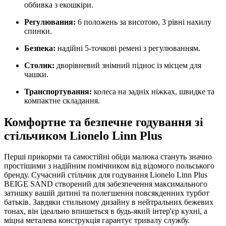
оббивка з екошкіри.
Регулювання:
6 положень за висотою,
3 рівні нахилу
спинки.
Безпека:
надійні 5-точкові ремені з регулюванням.
Столик:
дворівневий знімний піднос із місцем для
чашки.
Транспортування:
колеса на задніх ніжках,
швидке та
компактне складання.
Комфортне та безпечне годування зі
стільчиком Lionelo Linn Plus
Перші прикорми та самостійні обіди малюка стануть значно
простішими з надійним помічником від відомого польського
бренду.
Сучасний стільчик для годування Lionelo Linn Plus
BEIGE SAND створений для забезпечення максимального
затишку вашій дитині та полегшення повсякденних турбот
батьків.
Завдяки стильному дизайну в нейтральних бежевих
тонах,
він ідеально впишеться в будь-який інтер'єр кухні,
а
міцна металева конструкція гарантує тривалу службу.