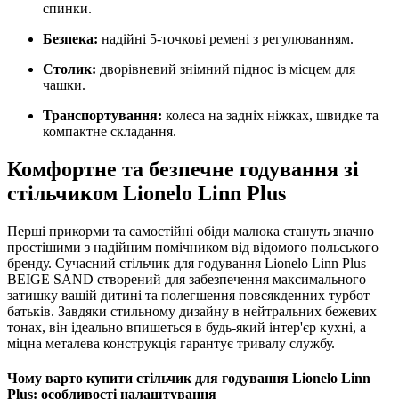
спинки.
Безпека:
надійні 5-точкові ремені з регулюванням.
Столик:
дворівневий знімний піднос із місцем для
чашки.
Транспортування:
колеса на задніх ніжках,
швидке та
компактне складання.
Комфортне та безпечне годування зі
стільчиком Lionelo Linn Plus
Перші прикорми та самостійні обіди малюка стануть значно
простішими з надійним помічником від відомого польського
бренду.
Сучасний стільчик для годування Lionelo Linn Plus
BEIGE SAND створений для забезпечення максимального
затишку вашій дитині та полегшення повсякденних турбот
батьків.
Завдяки стильному дизайну в нейтральних бежевих
тонах,
він ідеально впишеться в будь-який інтер'єр кухні,
а
міцна металева конструкція гарантує тривалу службу.
Чому варто купити стільчик для годування Lionelo Linn
Plus: особливості налаштування