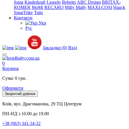
Joma
Kinderkraft
Lionelo
Bebetto
ABC Design
BRITAX-
ROMER
MoMi
RECARO
Milly Mally
MAXI-COSI
Hauck
SmarTrike
Tutis
Контакти
Укр
Рус
Закладки (0)
Вхід
0
Корзина
Сума: 0 грн.
Оформити
Зворотній дзвінок
Київ, вул. Драгоманова, 29 ТЦ Центрум
ПН-НД з 10.00 до 19.00
+38 (063) 341-34-32