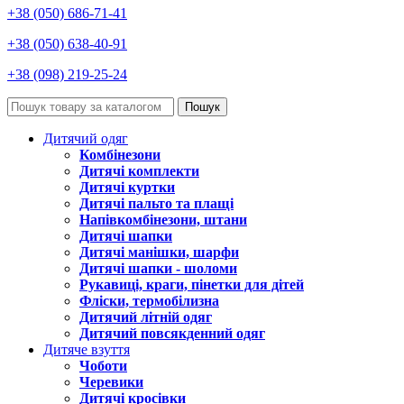
+38 (050) 686-71-41
+38 (050) 638-40-91
+38 (098) 219-25-24
Пошук
Дитячий одяг
Комбінезони
Дитячі комплекти
Дитячі куртки
Дитячі пальто та плащі
Напівкомбінезони, штани
Дитячі шапки
Дитячі манішки, шарфи
Дитячі шапки - шоломи
Рукавиці, краги, пінетки для дітей
Фліски, термобілизна
Дитячий літній одяг
Дитячий повсякденний одяг
Дитяче взуття
Чоботи
Черевики
Дитячі кросівки