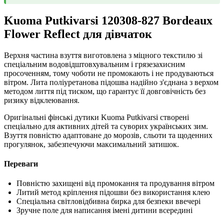
Kuoma Putkivarsi 120308-827 Bordeaux
Flower Reflect для дівчаток
Верхня частина взуття виготовлена з міцного текстилю зі
спеціальним водовідштовхувальним і грязезахисним
просоченням, тому чоботи не промокають і не продуваються
вітром. Лита поліуретанова підошва надійно з'єднана з верхом
методом лиття під тиском, що гарантує її довговічність без
ризику відклеювання.
Оригінальні фінські дутики Kuoma Putkivarsi створені
спеціально для активних дітей та суворих українських зим.
Взуття повністю адаптоване до морозів, сльоти та щоденних
прогулянок, забезпечуючи максимальний затишок.
Переваги
Повністю захищені від промокання та продування вітром
Литий метод кріплення підошви без використання клею
Спеціальна світловідбивна бирка для безпеки ввечері
Зручне поле для написання імені дитини всередині