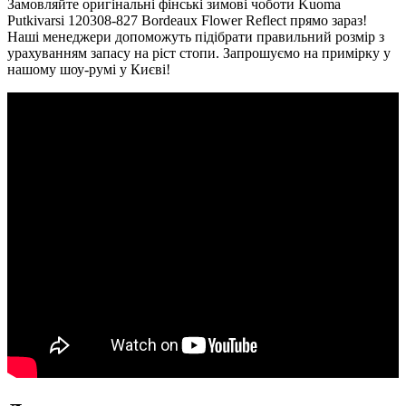
Замовляйте оригінальні фінські зимові чоботи Kuoma
Putkivarsi 120308-827 Bordeaux Flower Reflect прямо зараз!
Наші менеджери допоможуть підібрати правильний розмір з
урахуванням запасу на ріст стопи. Запрошуємо на примірку у
нашому шоу-румі у Києві!