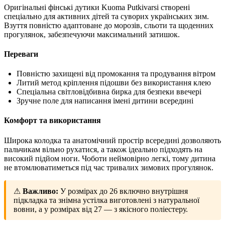
Оригінальні фінські дутики Kuoma Putkivarsi створені
спеціально для активних дітей та суворих українських зим.
Взуття повністю адаптоване до морозів, сльоти та щоденних
прогулянок, забезпечуючи максимальний затишок.
Переваги
Повністю захищені від промокання та продування вітром
Литий метод кріплення підошви без використання клею
Спеціальна світловідбивна бирка для безпеки ввечері
Зручне поле для написання імені дитини всередині
Комфорт та використання
Широка колодка та анатомічний простір всередині дозволяють
пальчикам вільно рухатися, а також ідеально підходять на
високий підйом ноги. Чоботи неймовірно легкі, тому дитина
не втомлюватиметься під час тривалих зимових прогулянок.
⚠
Важливо:
У розмірах до 26 включно внутрішня
підкладка та знімна устілка виготовлені з натуральної
вовни, а у розмірах від 27 — з якісного поліестеру.