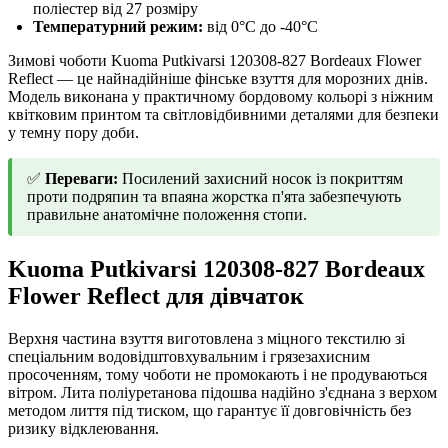
поліестер від 27 розміру
Температурний режим:
від 0°C до -40°C
Зимові чоботи Kuoma Putkivarsi 120308-827 Bordeaux Flower
Reflect — це найнадійніше фінське взуття для морозних днів.
Модель виконана у практичному бордовому кольорі з ніжним
квітковим принтом та світловідбивними деталями для безпеки
у темну пору доби.
✅
Переваги:
Посилений захисний носок із покриттям
проти подряпин та впаяна жорстка п'ята забезпечують
правильне анатомічне положення стопи.
Kuoma Putkivarsi 120308-827 Bordeaux
Flower Reflect для дівчаток
Верхня частина взуття виготовлена з міцного текстилю зі
спеціальним водовідштовхувальним і грязезахисним
просоченням, тому чоботи не промокають і не продуваються
вітром. Лита поліуретанова підошва надійно з'єднана з верхом
методом лиття під тиском, що гарантує її довговічність без
ризику відклеювання.