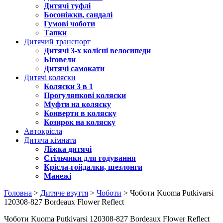
Дитячі туфлі
Босоніжки, сандалі
Гумові чоботи
Тапки
Дитячий транспорт
Дитячі 3-х колісні велосипеди
Біговели
Дитячі самокати
Дитячі коляски
Коляски 3 в 1
Прогулянкові коляски
Муфти на коляску
Конверти в коляску
Козирок на коляску
Автокрісла
Дитяча кімната
Ліжка дитячі
Стільчики для годування
Крісла-гойдалки, шезлонги
Манежі
Головна
>
Дитяче взуття
>
Чоботи
> Чоботи Kuoma Putkivarsi
120308-827 Bordeaux Flower Reflect
Чоботи Kuoma Putkivarsi 120308-827 Bordeaux Flower Reflect