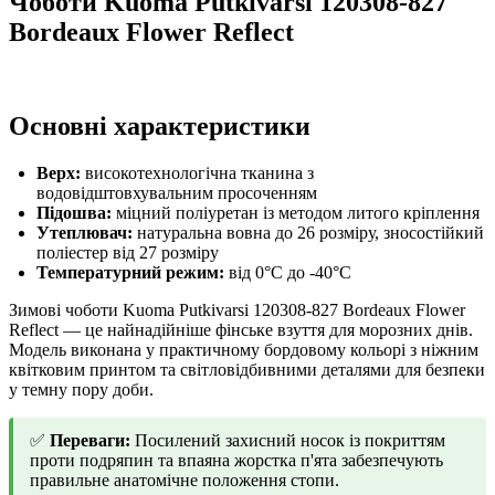
Чоботи Kuoma Putkivarsi 120308-827
Bordeaux Flower Reflect
Основні характеристики
Верх:
високотехнологічна тканина з
водовідштовхувальним просоченням
Підошва:
міцний поліуретан із методом литого кріплення
Утеплювач:
натуральна вовна до 26 розміру, зносостійкий
поліестер від 27 розміру
Температурний режим:
від 0°C до -40°C
Зимові чоботи Kuoma Putkivarsi 120308-827 Bordeaux Flower
Reflect — це найнадійніше фінське взуття для морозних днів.
Модель виконана у практичному бордовому кольорі з ніжним
квітковим принтом та світловідбивними деталями для безпеки
у темну пору доби.
✅
Переваги:
Посилений захисний носок із покриттям
проти подряпин та впаяна жорстка п'ята забезпечують
правильне анатомічне положення стопи.