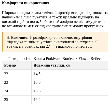
Комфорт та використання
Широка колодка та анатомічний простір всередині дозволяють
пальчикам вільно рухатися, а також ідеально підходять на
високий підйом ноги. Чоботи неймовірно легкі, тому дитина
не втомлюватиметься під час тривалих зимових прогулянок.
⚠
Важливо:
У розмірах до 26 включно внутрішня
підкладка та знімна устілка виготовлені з натуральної
вовни, а у розмірах від 27 — з якісного поліестеру.
Розмірна сітка Kuoma Putkivarsi Bordeaux Flower Reflect
Розмір
Довжина устілки, см
22
14,5
23
15,0
24
15,6
25
16,2