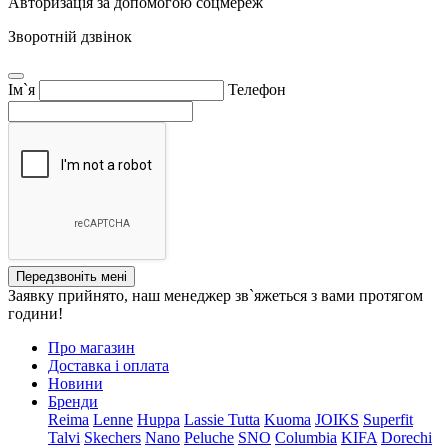
Авторизація за допомогою соцмереж
Зворотній дзвінок
Ім`я
Телефон
Передзвоніть мені
Заявку прийнято, наш менеджер зв`яжеться з вами протягом
години!
Про магазин
Доставка і оплата
Новини
Бренди
Reima
Lenne
Huppa
Lassie
Tutta
Kuoma
JOIKS
Superfit
Talvi
Skechers
Nano
Peluche
SNO
Columbia
KIFA
Dorechi