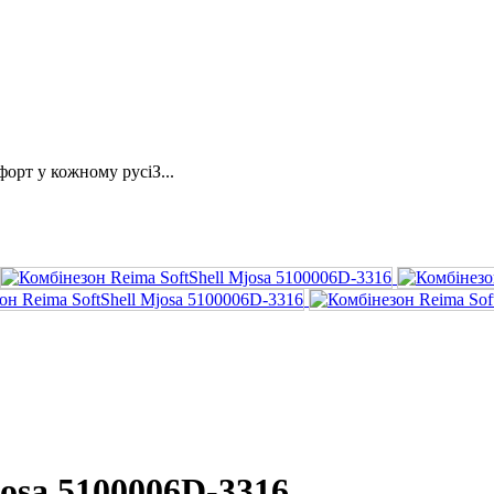
орт у кожному русіЗ...
josa 5100006D-3316