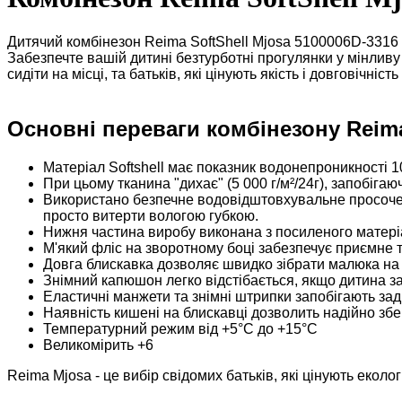
Дитячий комбінезон Reima SoftShell Mjosa 5100006D-3316 
Забезпечте вашій дитині безтурботні прогулянки у мінливу
сидіти на місці, та батьків, які цінують якість і довговічні
Основні переваги комбінезону Reima
Матеріал Softshell має показник водонепроникності 
При цьому тканина "дихає" (5 000 г/м²/24г), запобігаюч
Використано безпечне водовідштовхувальне просочення
просто витерти вологою губкою.
Нижня частина виробу виконана з посиленого матеріал
М'який фліс на зворотному боці забезпечує приємне т
Довга блискавка дозволяє швидко зібрати малюка на 
Знімний капюшон легко відстібається, якщо дитина за 
Еластичні манжети та знімні штрипки запобігають зад
Наявність кишені на блискавці дозволить надійно збе
Температурний режим від +5°C до +15°C
Великомірить +6
Reima Mjosa - це вибір свідомих батьків, які цінують екол