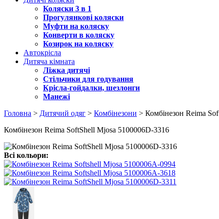
Коляски 3 в 1
Прогулянкові коляски
Муфти на коляску
Конверти в коляску
Козирок на коляску
Автокрісла
Дитяча кімната
Ліжка дитячі
Стільчики для годування
Крісла-гойдалки, шезлонги
Манежі
Головна
>
Дитячий одяг
>
Комбінезони
> Комбінезон Reima Sof
Комбінезон Reima SoftShell Mjosa 5100006D-3316
Всі кольори: