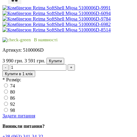
В наявності
Артикул: 5100006D
3 990 грн.
3 591 грн.
Купити
-
+
Купити в 1 клік
*
Розмір:
74
80
86
92
98
Задати питання
Виникли питання?
+38 (063) 341-34-32