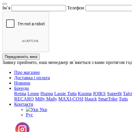
Ім`я
Телефон
Передзвоніть мені
Заявку прийнято, наш менеджер зв`яжеться з вами протягом го
Про магазин
Доставка і оплата
Новини
Бренди
Reima
Lenne
Huppa
Lassie
Tutta
Kuoma
JOIKS
Superfit
Talv
RECARO
Milly Mally
MAXI-COSI
Hauck
SmarTrike
Tutis
Контакти
Укр
Рус