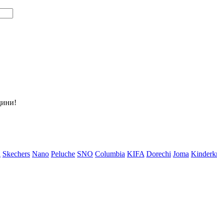
дини!
i
Skechers
Nano
Peluche
SNO
Columbia
KIFA
Dorechi
Joma
Kinderkr