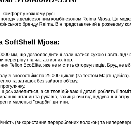
- комфорт у кожному русі
 погоду з демісезонним комбінезоном Reima Mjosa. Ця модел
сть фінського бренду Reima.
ВІн представлений в рожевому коль
 SoftShell Mjosa:
10000 мм, що дозволяє дитині залишатися сухою навіть під ч
и перегріву під час активних ігор.
 Teflon EcoElite, яке не містить фторвуглеців. Бруд не вб
у зі зносостійкістю 25 000 циклів (за тестом Мартіндейла).
епло та затишок без зайвого об'єму.
прогулянку.
щось зачепиться, а світловідбиваючі деталі роблять її поміт
иранню штанин та рукавів, захищаючи від піддування вітру.
регти маленькі "скарби" дитини.
огічність (використання перероблених волокон) та неперевер