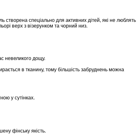
ь створена спеціально для активних дітей, які не люблять
орі верх з візерунком та чорний низ.
ас невеликого дощу.
ирається в тканину, тому більшість забруднень можна
ною у сутінках.
шену фінську якість.