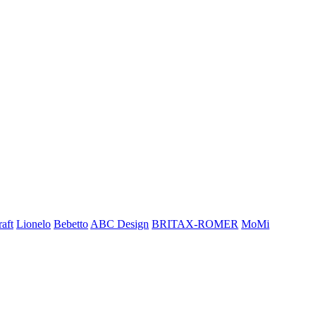
aft
Lionelo
Bebetto
ABC Design
BRITAX-ROMER
MoMi