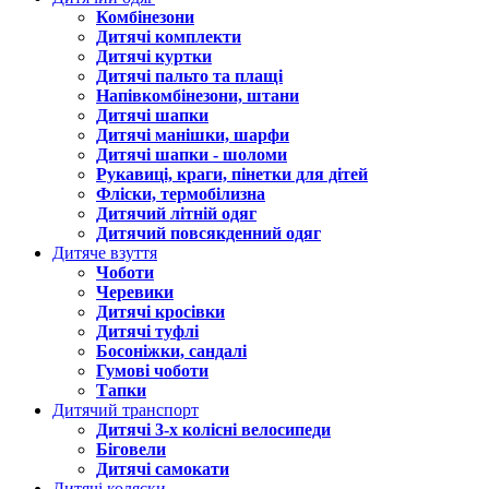
Комбінезони
Дитячі комплекти
Дитячі куртки
Дитячі пальто та плащі
Напівкомбінезони, штани
Дитячі шапки
Дитячі манішки, шарфи
Дитячі шапки - шоломи
Рукавиці, краги, пінетки для дітей
Фліски, термобілизна
Дитячий літній одяг
Дитячий повсякденний одяг
Дитяче взуття
Чоботи
Черевики
Дитячі кросівки
Дитячі туфлі
Босоніжки, сандалі
Гумові чоботи
Тапки
Дитячий транспорт
Дитячі 3-х колісні велосипеди
Біговели
Дитячі самокати
Дитячі коляски