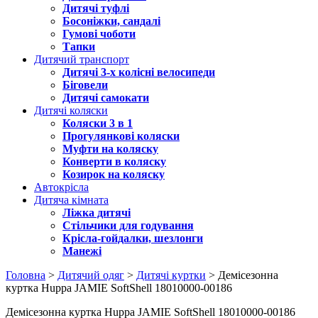
Дитячі туфлі
Босоніжки, сандалі
Гумові чоботи
Тапки
Дитячий транспорт
Дитячі 3-х колісні велосипеди
Біговели
Дитячі самокати
Дитячі коляски
Коляски 3 в 1
Прогулянкові коляски
Муфти на коляску
Конверти в коляску
Козирок на коляску
Автокрісла
Дитяча кімната
Ліжка дитячі
Стільчики для годування
Крісла-гойдалки, шезлонги
Манежі
Головна
>
Дитячий одяг
>
Дитячі куртки
> Демісезонна
куртка Huppa JAMIE SoftShell 18010000-00186
Демісезонна куртка Huppa JAMIE SoftShell 18010000-00186