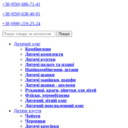
+38 (050) 686-71-41
+38 (050) 638-40-91
+38 (098) 219-25-24
Пошук
Дитячий одяг
Комбінезони
Дитячі комплекти
Дитячі куртки
Дитячі пальто та плащі
Напівкомбінезони, штани
Дитячі шапки
Дитячі манішки, шарфи
Дитячі шапки - шоломи
Рукавиці, краги, пінетки для дітей
Фліски, термобілизна
Дитячий літній одяг
Дитячий повсякденний одяг
Дитяче взуття
Чоботи
Черевики
Дитячі кросівки