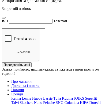
Авторизація за допомогою соцмереж
Зворотній дзвінок
Ім`я
Телефон
Передзвоніть мені
Заявку прийнято, наш менеджер зв`яжеться з вами протягом
години!
Про магазин
Доставка і оплата
Новини
Бренди
Reima
Lenne
Huppa
Lassie
Tutta
Kuoma
JOIKS
Superfit
Talvi
Skechers
Nano
Peluche
SNO
Columbia
KIFA
Dorechi