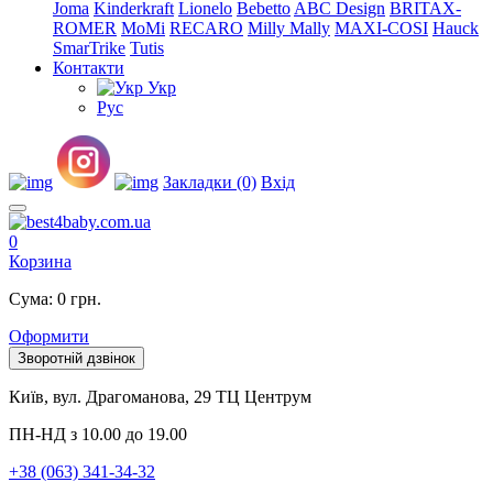
Joma
Kinderkraft
Lionelo
Bebetto
ABC Design
BRITAX-
ROMER
MoMi
RECARO
Milly Mally
MAXI-COSI
Hauck
SmarTrike
Tutis
Контакти
Укр
Рус
Закладки (0)
Вхід
0
Корзина
Сума: 0 грн.
Оформити
Зворотній дзвінок
Київ, вул. Драгоманова, 29 ТЦ Центрум
ПН-НД з 10.00 до 19.00
+38 (063) 341-34-32