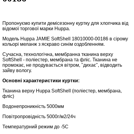
Пропонуємо купити демісезонну куртку для хлопчика від
відомої торгової марки Huppa.
Модель Huppa JAMIE SoftShell 18010000-00186 в сірому
кольорі меланж з яскраво синім оздобленням.
Сучасна, технологічна, мембранна тканина верху
SoftShell - поліестер, мембрана та фліс. Тканина не
промокає, не продувається вітром, "дихає", відводить
зайву вологу.
Основні характеристики куртки:
Тканина верху Huppa SoftShell (поліестер, мембрана,
фліс)
Водонепроникність 5000мм
Повітропровідність 5000г/м2/24ч
Температурний режим до -5С