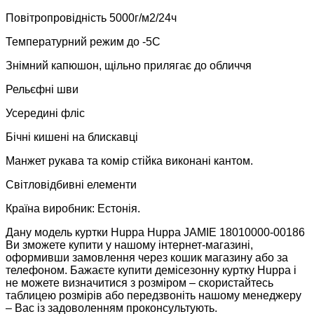
Повітропровідність 5000г/м2/24ч
Температурний режим до -5С
Знімний капюшон, щільно прилягає до обличчя
Рельєфні шви
Усередині фліс
Бічні кишені на блискавці
Манжет рукава та комір стійка виконані кантом.
Світловідбивні елементи
Країна виробник: Естонія.
Дану модель куртки Huppa Huppa JAMIE 18010000-00186
Ви зможете купити у нашому інтернет-магазині,
оформивши замовлення через кошик магазину або за
телефоном. Бажаєте купити демісезонну куртку Huppa і
не можете визначитися з розміром – скористайтесь
таблицею розмірів або передзвоніть нашому менеджеру
– Вас із задоволенням проконсультують.