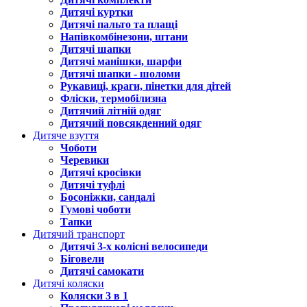
Дитячі куртки
Дитячі пальто та плащі
Напівкомбінезони, штани
Дитячі шапки
Дитячі манішки, шарфи
Дитячі шапки - шоломи
Рукавиці, краги, пінетки для дітей
Фліски, термобілизна
Дитячий літній одяг
Дитячий повсякденний одяг
Дитяче взуття
Чоботи
Черевики
Дитячі кросівки
Дитячі туфлі
Босоніжки, сандалі
Гумові чоботи
Тапки
Дитячий транспорт
Дитячі 3-х колісні велосипеди
Біговели
Дитячі самокати
Дитячі коляски
Коляски 3 в 1