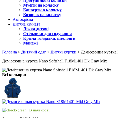
Прогулянкові коляски
Муфти на коляску
Конверти в коляску
Козирок на коляску
Автокрісла
Дитяча кімната
Ліжка дитячі
Стільчики для годування
Крісла-гойдалки, шезлонги
Манежі
Головна
>
Дитячий одяг
>
Дитячі куртки
> Демісезонна куртка 
Демісезонна куртка Nano Softshell F18M1401 Dk Gray Mix
Всі кольори:
В наявності