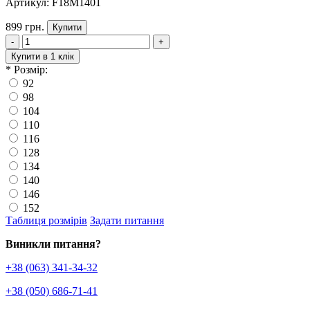
Артикул: F18M1401
899 грн.
Купити
-
+
Купити в 1 клік
*
Розмір:
92
98
104
110
116
128
134
140
146
152
Таблиця розмірів
Задати питання
Виникли питання?
+38 (063) 341-34-32
+38 (050) 686-71-41