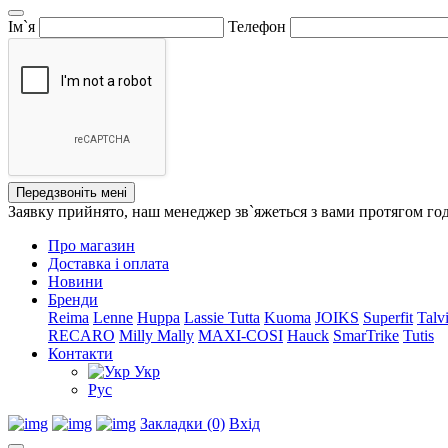
Ім`я
Телефон
Передзвоніть мені
Заявку прийнято, наш менеджер зв`яжеться з вами протягом го
Про магазин
Доставка і оплата
Новини
Бренди
Reima
Lenne
Huppa
Lassie
Tutta
Kuoma
JOIKS
Superfit
Talv
RECARO
Milly Mally
MAXI-COSI
Hauck
SmarTrike
Tutis
Контакти
Укр
Рус
Закладки (0)
Вхід