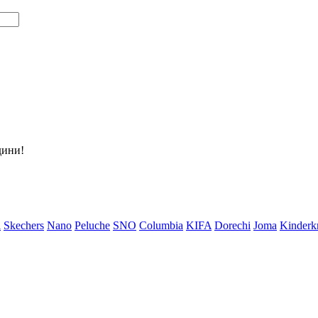
дини!
i
Skechers
Nano
Peluche
SNO
Columbia
KIFA
Dorechi
Joma
Kinderkr