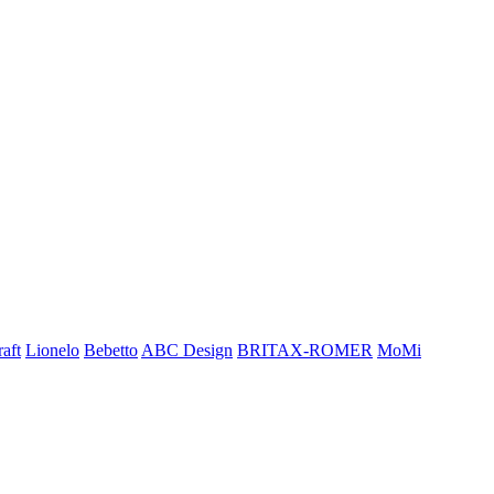
aft
Lionelo
Bebetto
ABC Design
BRITAX-ROMER
MoMi