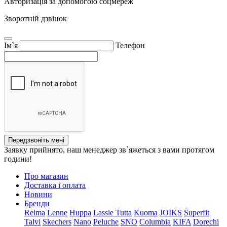
Авторизація за допомогою соцмереж
Зворотній дзвінок
Ім`я
Телефон
Передзвоніть мені
Заявку прийнято, наш менеджер зв`яжеться з вами протягом
години!
Про магазин
Доставка і оплата
Новини
Бренди
Reima
Lenne
Huppa
Lassie
Tutta
Kuoma
JOIKS
Superfit
Talvi
Skechers
Nano
Peluche
SNO
Columbia
KIFA
Dorechi