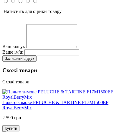
Натисніть для оцінки товару
Ваш відгук
Ваше ім’я:
Залишити відгук
Схожі товари
Схожі товари
Пальто зимове PELUCHE & TARTINE F17M1500EF
RoyalBerryMix
2 599 грн.
Купити