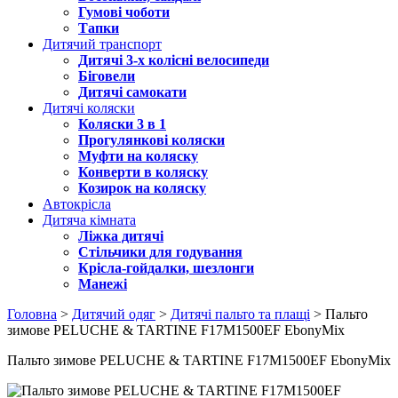
Гумові чоботи
Тапки
Дитячий транспорт
Дитячі 3-х колісні велосипеди
Біговели
Дитячі самокати
Дитячі коляски
Коляски 3 в 1
Прогулянкові коляски
Муфти на коляску
Конверти в коляску
Козирок на коляску
Автокрісла
Дитяча кімната
Ліжка дитячі
Стільчики для годування
Крісла-гойдалки, шезлонги
Манежі
Головна
>
Дитячий одяг
>
Дитячі пальто та плащі
> Пальто
зимове PELUCHE & TARTINE F17M1500EF EbonyMix
Пальто зимове PELUCHE & TARTINE F17M1500EF EbonyMix