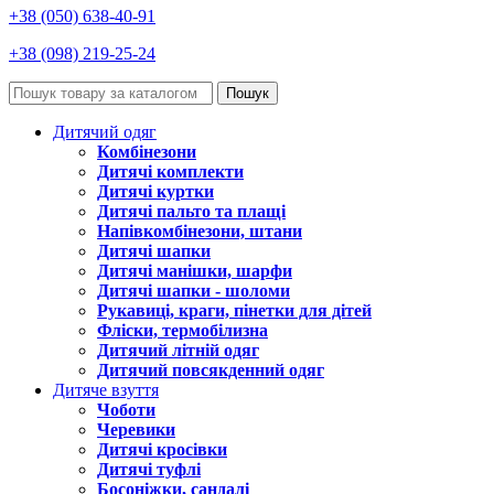
+38 (050) 638-40-91
+38 (098) 219-25-24
Пошук
Дитячий одяг
Комбінезони
Дитячі комплекти
Дитячі куртки
Дитячі пальто та плащі
Напівкомбінезони, штани
Дитячі шапки
Дитячі манішки, шарфи
Дитячі шапки - шоломи
Рукавиці, краги, пінетки для дітей
Фліски, термобілизна
Дитячий літній одяг
Дитячий повсякденний одяг
Дитяче взуття
Чоботи
Черевики
Дитячі кросівки
Дитячі туфлі
Босоніжки, сандалі