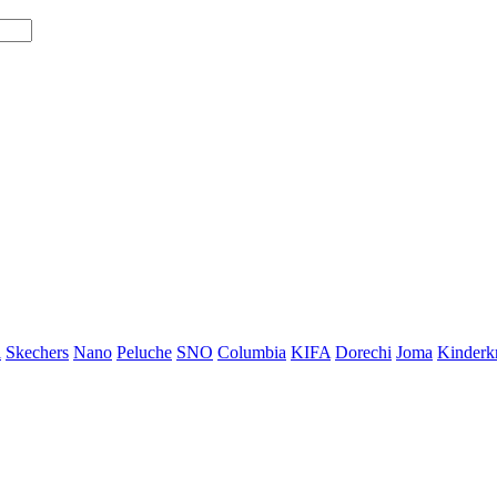
i
Skechers
Nano
Peluche
SNO
Columbia
KIFA
Dorechi
Joma
Kinderkr