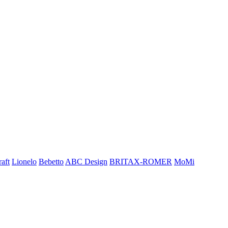
aft
Lionelo
Bebetto
ABC Design
BRITAX-ROMER
MoMi