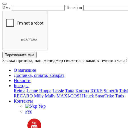
Имя
Телефон
Перезвоните мне
Заявка принята, наш менеджер свяжется с вами в течении часа!
О магазине
Доставка, оплата, возврат
Новости
Бренды
Reima
Lenne
Huppa
Lassie
Tutta
Kuoma
JOIKS
Superfit
Talv
RECARO
Milly Mally
MAXI-COSI
Hauck
SmarTrike
Tutis
Контакты
Укр
Рус