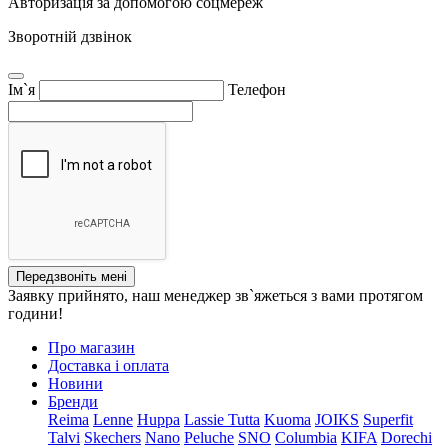
Авторизація за допомогою соцмереж
Зворотній дзвінок
Ім`я
Телефон
Передзвоніть мені
Заявку прийнято, наш менеджер зв`яжеться з вами протягом
години!
Про магазин
Доставка і оплата
Новини
Бренди
Reima
Lenne
Huppa
Lassie
Tutta
Kuoma
JOIKS
Superfit
Talvi
Skechers
Nano
Peluche
SNO
Columbia
KIFA
Dorechi