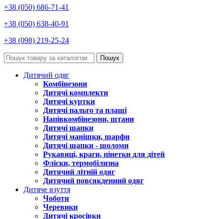
+38 (050) 686-71-41
+38 (050) 638-40-91
+38 (098) 219-25-24
Пошук
Дитячий одяг
Комбінезони
Дитячі комплекти
Дитячі куртки
Дитячі пальто та плащі
Напівкомбінезони, штани
Дитячі шапки
Дитячі манішки, шарфи
Дитячі шапки - шоломи
Рукавиці, краги, пінетки для дітей
Фліски, термобілизна
Дитячий літній одяг
Дитячий повсякденний одяг
Дитяче взуття
Чоботи
Черевики
Дитячі кросівки