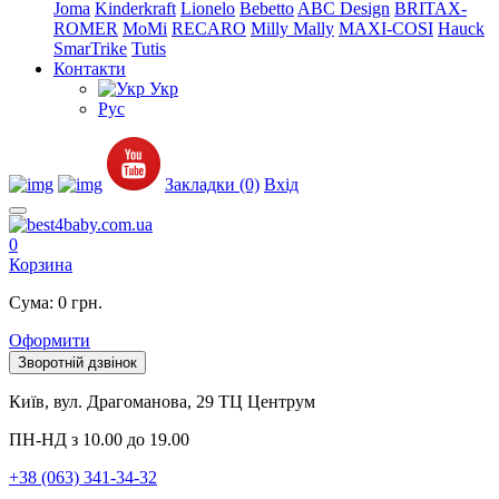
Joma
Kinderkraft
Lionelo
Bebetto
ABC Design
BRITAX-
ROMER
MoMi
RECARO
Milly Mally
MAXI-COSI
Hauck
SmarTrike
Tutis
Контакти
Укр
Рус
Закладки (0)
Вхід
0
Корзина
Сума: 0 грн.
Оформити
Зворотній дзвінок
Київ, вул. Драгоманова, 29 ТЦ Центрум
ПН-НД з 10.00 до 19.00
+38 (063) 341-34-32