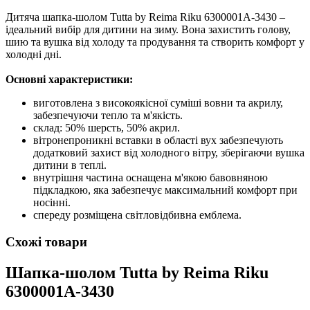
Дитяча шапка-шолом Tutta by Reima Riku 6300001A-3430 –
ідеальний вибір для дитини на зиму. Вона захистить голову,
шию та вушка від холоду та продування та створить комфорт у
холодні дні.
Основні характеристики:
виготовлена ​​з високоякісної суміші вовни та акрилу,
забезпечуючи тепло та м'якість.
склад: 50% шерсть, 50% акрил.
вітронепроникні вставки в області вух забезпечують
додатковий захист від холодного вітру, зберігаючи вушка
дитини в теплі.
внутрішня частина оснащена м'якою бавовняною
підкладкою, яка забезпечує максимальний комфорт при
носінні.
спереду розміщена світловідбивна емблема.
Схожі товари
Шапка-шолом Tutta by Reima Riku
6300001A-3430