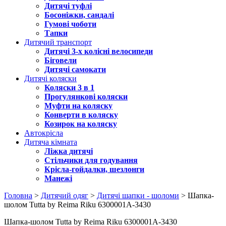
Дитячі туфлі
Босоніжки, сандалі
Гумові чоботи
Тапки
Дитячий транспорт
Дитячі 3-х колісні велосипеди
Біговели
Дитячі самокати
Дитячі коляски
Коляски 3 в 1
Прогулянкові коляски
Муфти на коляску
Конверти в коляску
Козирок на коляску
Автокрісла
Дитяча кімната
Ліжка дитячі
Стільчики для годування
Крісла-гойдалки, шезлонги
Манежі
Головна
>
Дитячий одяг
>
Дитячі шапки - шоломи
> Шапка-
шолом Tutta by Reima Riku 6300001A-3430
Шапка-шолом Tutta by Reima Riku 6300001A-3430