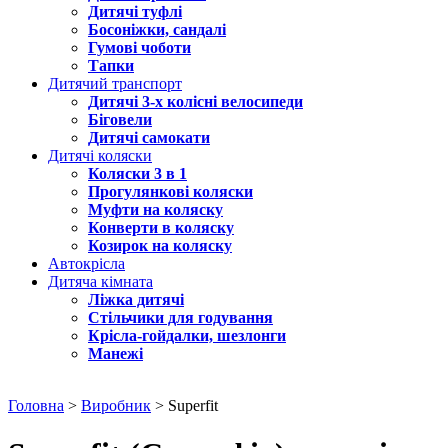
Дитячі туфлі
Босоніжки, сандалі
Гумові чоботи
Тапки
Дитячий транспорт
Дитячі 3-х колісні велосипеди
Біговели
Дитячі самокати
Дитячі коляски
Коляски 3 в 1
Прогулянкові коляски
Муфти на коляску
Конверти в коляску
Козирок на коляску
Автокрісла
Дитяча кімната
Ліжка дитячі
Стільчики для годування
Крісла-гойдалки, шезлонги
Манежі
Головна
>
Виробник
> Superfit