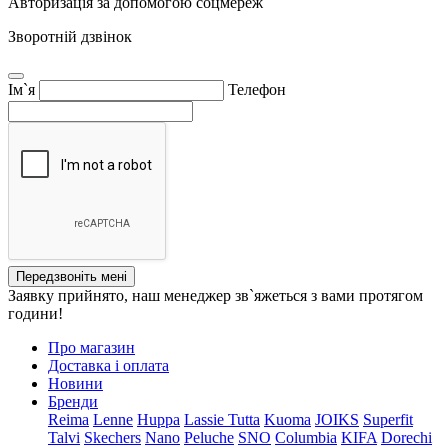
Авторизація за допомогою соцмереж
Зворотній дзвінок
Ім`я
Телефон
Передзвоніть мені
Заявку прийнято, наш менеджер зв`яжеться з вами протягом
години!
Про магазин
Доставка і оплата
Новини
Бренди
Reima
Lenne
Huppa
Lassie
Tutta
Kuoma
JOIKS
Superfit
Talvi
Skechers
Nano
Peluche
SNO
Columbia
KIFA
Dorechi