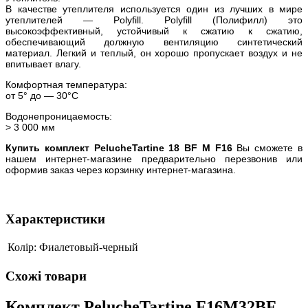
В качестве утеплителя используется один из лучших в мире
утеплителей — Polyfill. Polyfill (Полифилл) это
высокоэффективный, устойчивый к сжатию к сжатию,
обеспечивающий должную вентиляцию синтетический
материал. Легкий и теплый, он хорошо пропускает воздух и не
впитывает влагу.
Комфортная температура:
от 5° до — 30°С
Водонепроницаемость:
> 3 000 мм
Купить комплект PelucheTartine 18 BF M F16
Вы сможете в
нашем интернет-магазине предварительно перезвонив или
оформив заказ через корзинку интернет-магазина.
Характеристики
Колір:
Фиалетовый-черный
Схожі товари
Комплект PelucheTartine F16M32BF