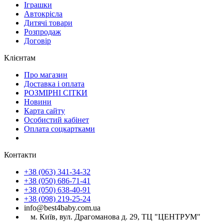
Іграшки
Автокрісла
Дитячі товари
Розпродаж
Договір
Клієнтам
Про магазин
Доставка і оплата
РОЗМІРНІ СІТКИ
Новини
Карта сайту
Особистий кабінет
Оплата соцкартками
Контакти
+38 (063) 341-34-32
+38 (050) 686-71-41
+38 (050) 638-40-91
+38 (098) 219-25-24
info@best4baby.com.ua
м. Київ, вул. Драгоманова д. 29, ТЦ "ЦЕНТРУМ"