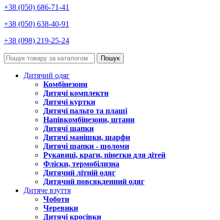
+38 (050) 686-71-41
+38 (050) 638-40-91
+38 (098) 219-25-24
Пошук
Дитячий одяг
Комбінезони
Дитячі комплекти
Дитячі куртки
Дитячі пальто та плащі
Напівкомбінезони, штани
Дитячі шапки
Дитячі манішки, шарфи
Дитячі шапки - шоломи
Рукавиці, краги, пінетки для дітей
Фліски, термобілизна
Дитячий літній одяг
Дитячий повсякденний одяг
Дитяче взуття
Чоботи
Черевики
Дитячі кросівки