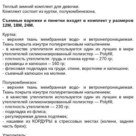
Теплый зимний комплект для девочки.
Комплект состоит из куртки, полукомбинезона.
Съемные варежки и пинетки входят в комплект у размеров
12M, 18M, 24M.
Куртка:
- верхняя ткань мембранная водо- и ветронепроницаемая.
Ткань покрыта изнутри полиуретановым напылением.
- в качестве утеплителя используется один из лучших в мире
утеплителей силиконизированный полиэстер — Polyfill;
- плотность утеплителя: грудь и спинка куртки – 270 гр;
- рукавицы и капюшон – 160 гр;
- флисовая подкладка на груди, спине, воротнике и капюшоне;
- съемный капюшон на молнии.
Полукомбинезон:
- верхняя ткань мембранная водо- и ветронепроницаемая.
Ткань покрыта изнутри полиуретановым напылением;
- в качестве утеплителя используется один из лучших в мире
утеплителей силиконизированный полиэстер — Polyfill;
- плотность утеплителя — 230 гр;
- подкладка из флиса;
- регулируемая длина подтяжек;
- нашивки из КОРДУРЫ в стрессовых местах (колени, задняя
часть брюк);
Утеплитель: