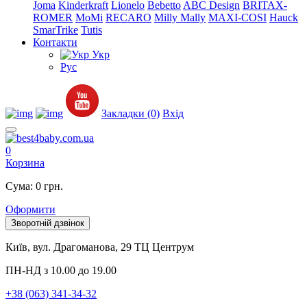
Joma
Kinderkraft
Lionelo
Bebetto
ABC Design
BRITAX-
ROMER
MoMi
RECARO
Milly Mally
MAXI-COSI
Hauck
SmarTrike
Tutis
Контакти
Укр
Рус
Закладки (0)
Вхід
0
Корзина
Сума: 0 грн.
Оформити
Зворотній дзвінок
Київ, вул. Драгоманова, 29 ТЦ Центрум
ПН-НД з 10.00 до 19.00
+38 (063) 341-34-32