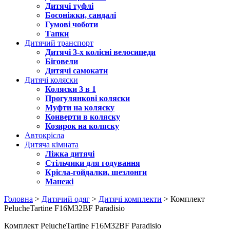
Дитячі туфлі
Босоніжки, сандалі
Гумові чоботи
Тапки
Дитячий транспорт
Дитячі 3-х колісні велосипеди
Біговели
Дитячі самокати
Дитячі коляски
Коляски 3 в 1
Прогулянкові коляски
Муфти на коляску
Конверти в коляску
Козирок на коляску
Автокрісла
Дитяча кімната
Ліжка дитячі
Стільчики для годування
Крісла-гойдалки, шезлонги
Манежі
Головна
>
Дитячий одяг
>
Дитячі комплекти
> Комплект
PelucheTartine F16M32BF Paradisio
Комплект PelucheTartine F16M32BF Paradisio