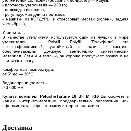
утеплителей силиконизированный полиэстер — Polyfill;
- плотность утеплителя — 230 гр;
- подкладка из флиса;
- регулируемая длина подтяжек;
- нашивки из КОРДУРЫ в стрессовых местах (колени, задняя
часть брюк);
Утеплитель:
В качестве утеплителя используется один из лучших в мире
утеплителей — Polyfill. Polyfill (Полифилл) это
высокоэффективный, устойчивый к сжатию к сжатию,
обеспечивающий должную вентиляцию синтетический
материал. Легкий и теплый, он хорошо пропускает воздух и не
впитывает влагу.
Комфортная температура:
от 5° до — 30°С
Водонепроницаемость:
> 3 000 мм
Купить комплект PelucheTartine 18 BF M F16
Вы сможете в
нашем интернет-магазине предварительно перезвонив или
оформив заказ через корзинку интернет-магазина.
Доставка