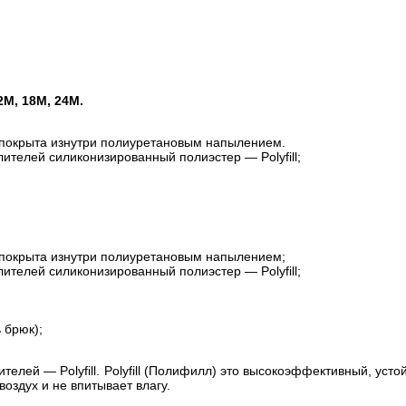
M, 18M, 24M.
 покрыта изнутри полиуретановым напылением.
лителей силиконизированный полиэстер — Polyfill;
 покрыта изнутри полиуретановым напылением;
лителей силиконизированный полиэстер — Polyfill;
 брюк);
лителей — Polyfill. Polyfill (Полифилл) это высокоэффективный, у
оздух и не впитывает влагу.