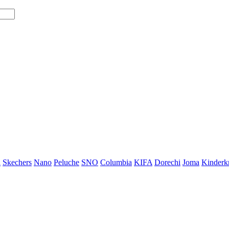
i
Skechers
Nano
Peluche
SNO
Columbia
KIFA
Dorechi
Joma
Kinderkr