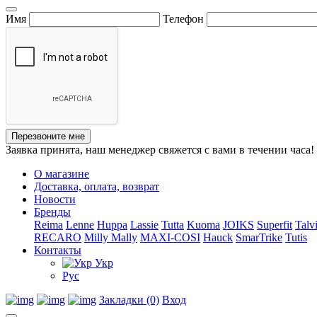
Имя
Телефон
Перезвоните мне
Заявка принята, наш менеджер свяжется с вами в течении часа!
О магазине
Доставка, оплата, возврат
Новости
Бренды
Reima
Lenne
Huppa
Lassie
Tutta
Kuoma
JOIKS
Superfit
Talv
RECARO
Milly Mally
MAXI-COSI
Hauck
SmarTrike
Tutis
Контакты
Укр
Рус
Закладки (0)
Вход