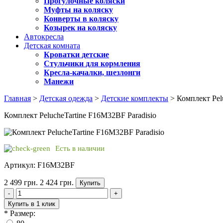
Прогулочные коляски
Муфты на коляску
Конверты в коляску
Козырек на коляску
Автокресла
Детская комната
Кроватки детские
Стульчики для кормления
Кресла-качалки, шезлонги
Манежи
Главная
>
Детская одежда
>
Детские комплекты
> Комплект Pel
Комплект PelucheTartine F16M32BF Paradisio
Есть в наличии
Артикул: F16M32BF
2 499 грн.
2 424 грн.
Купить
-
+
Купить в 1 клик
*
Размер: