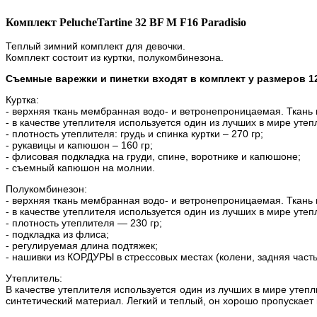
Комплект PelucheTartine 32 BF M F16 Paradisio
Теплый зимний комплект для девочки.
Комплект состоит из куртки, полукомбинезона.
Съемные варежки и пинетки входят в комплект у размеров 12
Куртка:
- верхняя ткань мембранная водо- и ветронепроницаемая. Ткань
- в качестве утеплителя используется один из лучших в мире утеп
- плотность утеплителя: грудь и спинка куртки – 270 гр;
- рукавицы и капюшон – 160 гр;
- флисовая подкладка на груди, спине, воротнике и капюшоне;
- съемный капюшон на молнии.
Полукомбинезон:
- верхняя ткань мембранная водо- и ветронепроницаемая. Ткань
- в качестве утеплителя используется один из лучших в мире утеп
- плотность утеплителя — 230 гр;
- подкладка из флиса;
- регулируемая длина подтяжек;
- нашивки из КОРДУРЫ в стрессовых местах (колени, задняя часть
Утеплитель:
В качестве утеплителя используется один из лучших в мире утеп
синтетический материал. Легкий и теплый, он хорошо пропускает в