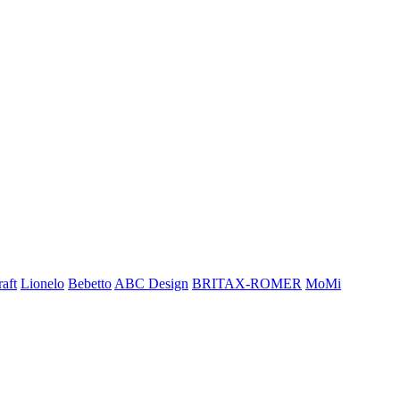
aft
Lionelo
Bebetto
ABC Design
BRITAX-ROMER
MoMi