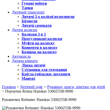
Гумові чоботи
Тапки
Дитячий транспорт
Дитячі 3-х колісні велосипеди
Біговели
Дитячі самокати
Дитячі коляски
Коляски 3 в 1
Прогулянкові коляски
Муфти на коляску
Конверти в коляску
Козирок на коляску
Автокрісла
Дитяча кімната
Ліжка дитячі
Стільчики для годування
Крісла-гойдалки, шезлонги
Манежі
Головна
>
Дитячий одяг
>
Рукавиці, краги, пінетки для дітей
> Перчатки Reima Hanskas 5300255B-9990
Рукавички Reimatec Hanskas 5300255B-9990