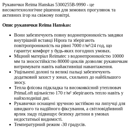
Рукавички Reima Hanskas 5300255B-9990 - це
високотехнологічне рішення для зимових прогулянок та
активних ігор на свіжому повітрі.
Опис рукавички Reima Hanskas:
Вони забезпечують повну водонепроникність завдяки
внутрішній вставці Hipora та зберігають
повітропроникність на рівні 7000 г/м²/24 год, що
гарантує комфорт у будь-яких погодних умовах.
Міцний матеріал Reimatec з водонепроникністю 10000
мм та зносостійкістю 80000 циклів дозволяє рукавичкам
витримувати навіть найактивніші навантаження.
Ущільнені долоні та великі пальці забезпечують
додатковий захист у зонах, схильних до найбільшого
зносу.
Тепла флісова підкладка та високоякісний утеплювач
PrimaLoft щільністю 170 г/м² зберігають тепло навіть у
найхолодніші дні.
Рукавички оснащені зручною застібкою на липучці для
швидкого та надійного фіксування, а світловідбивний
ярлик ззаду підвищує безпеку дитини в умовах
недостатньої видимості.
Температурний режим -30 градусів.