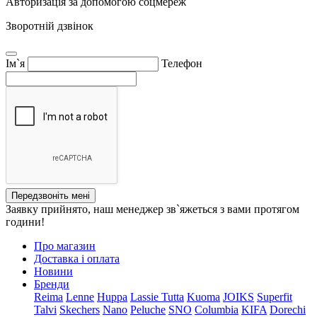
Авторизація за допомогою соцмереж
Зворотній дзвінок
Ім`я
Телефон
Передзвоніть мені
Заявку прийнято, наш менеджер зв`яжеться з вами протягом
години!
Про магазин
Доставка і оплата
Новини
Бренди
Reima
Lenne
Huppa
Lassie
Tutta
Kuoma
JOIKS
Superfit
Talvi
Skechers
Nano
Peluche
SNO
Columbia
KIFA
Dorechi