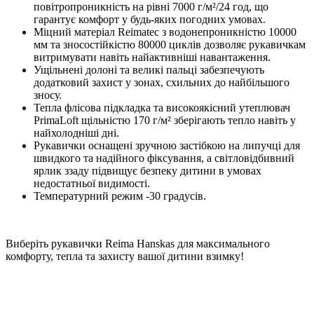
повітропроникність на рівні 7000 г/м²/24 год, що
гарантує комфорт у будь-яких погодних умовах.
Міцний матеріал Reimatec з водонепроникністю 10000
мм та зносостійкістю 80000 циклів дозволяє рукавичкам
витримувати навіть найактивніші навантаження.
Ущільнені долоні та великі пальці забезпечують
додатковий захист у зонах, схильних до найбільшого
зносу.
Тепла флісова підкладка та високоякісний утеплювач
PrimaLoft щільністю 170 г/м² зберігають тепло навіть у
найхолодніші дні.
Рукавички оснащені зручною застібкою на липучці для
швидкого та надійного фіксування, а світловідбивний
ярлик ззаду підвищує безпеку дитини в умовах
недостатньої видимості.
Температурний режим -30 градусів.
Виберіть рукавички Reima Hanskas для максимального
комфорту, тепла та захисту вашої дитини взимку!