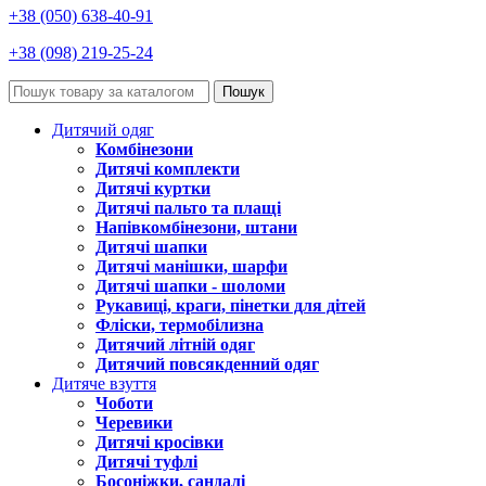
+38 (050) 638-40-91
+38 (098) 219-25-24
Пошук
Дитячий одяг
Комбінезони
Дитячі комплекти
Дитячі куртки
Дитячі пальто та плащі
Напівкомбінезони, штани
Дитячі шапки
Дитячі манішки, шарфи
Дитячі шапки - шоломи
Рукавиці, краги, пінетки для дітей
Фліски, термобілизна
Дитячий літній одяг
Дитячий повсякденний одяг
Дитяче взуття
Чоботи
Черевики
Дитячі кросівки
Дитячі туфлі
Босоніжки, сандалі