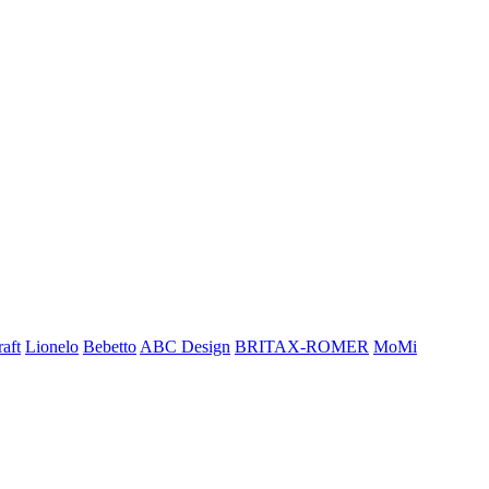
aft
Lionelo
Bebetto
ABC Design
BRITAX-ROMER
MoMi