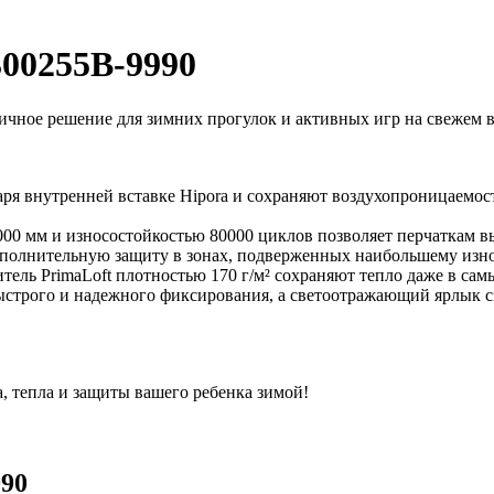
300255B-9990
ичное решение для зимних прогулок и активных игр на свежем 
 внутренней вставке Hipora и сохраняют воздухопроницаемость
00 мм и износостойкостью 80000 циклов позволяет перчаткам в
полнительную защиту в зонах, подверженных наибольшему изно
тель PrimaLoft плотностью 170 г/м² сохраняют тепло даже в са
ыстрого и надежного фиксирования, а светоотражающий ярлык сз
, тепла и защиты вашего ребенка зимой!
990