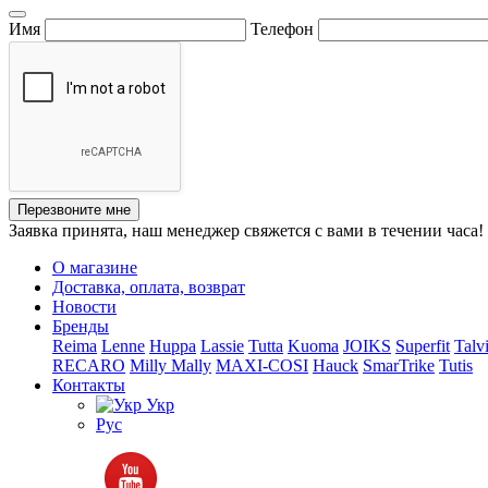
Имя
Телефон
Перезвоните мне
Заявка принята, наш менеджер свяжется с вами в течении часа!
О магазине
Доставка, оплата, возврат
Новости
Бренды
Reima
Lenne
Huppa
Lassie
Tutta
Kuoma
JOIKS
Superfit
Talv
RECARO
Milly Mally
MAXI-COSI
Hauck
SmarTrike
Tutis
Контакты
Укр
Рус