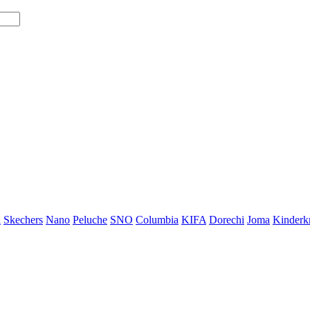
i
Skechers
Nano
Peluche
SNO
Columbia
KIFA
Dorechi
Joma
Kinderkr