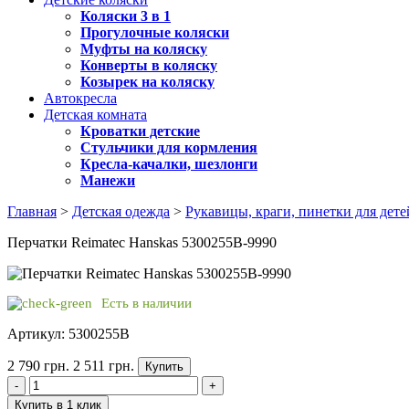
Коляски 3 в 1
Прогулочные коляски
Муфты на коляску
Конверты в коляску
Козырек на коляску
Автокресла
Детская комната
Кроватки детские
Стульчики для кормления
Кресла-качалки, шезлонги
Манежи
Главная
>
Детская одежда
>
Рукавицы, краги, пинетки для дете
Перчатки Reimatec Hanskas 5300255B-9990
Есть в наличии
Артикул: 5300255B
2 790 грн.
2 511 грн.
Купить
-
+
Купить в 1 клик