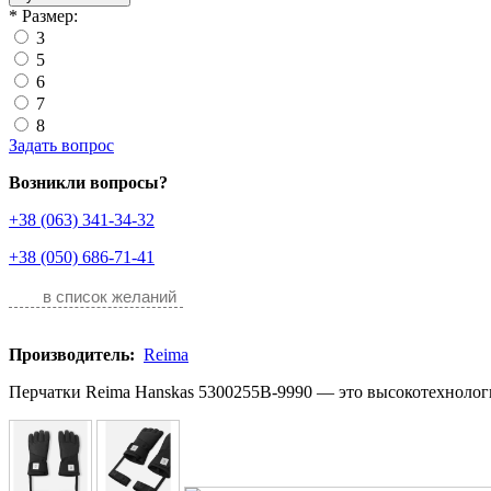
*
Размер:
3
5
6
7
8
Задать вопрос
Возникли вопросы?
+38 (063) 341-34-32
+38 (050) 686-71-41
в список желаний
Производитель:
Reima
Перчатки Reima Hanskas 5300255B-9990 — это высокотехнологи