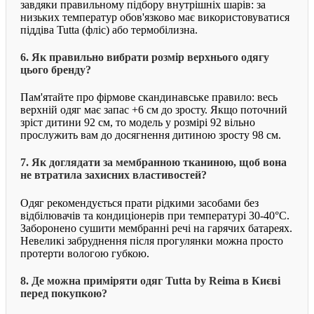
завдяки правильному підбору внутрішніх шарів: за
низьких температур обов'язково має використовуватися
піддіва Tutta (фліс) або термобілизна.
6. Як правильно вибрати розмір верхнього одягу
цього бренду?
Пам'ятайте про фірмове скандинавське правило: весь
верхній одяг має запас +6 см до зросту. Якщо поточний
зріст дитини 92 см, то модель у розмірі 92 вільно
прослужить вам до досягнення дитиною зросту 98 см.
7. Як доглядати за мембранною тканиною, щоб вона
не втратила захисних властивостей?
Одяг рекомендується прати рідкими засобами без
відбілювачів та кондиціонерів при температурі 30-40°C.
Заборонено сушити мембранні речі на гарячих батареях.
Невеликі забруднення після прогулянки можна просто
протерти вологою губкою.
8. Де можна приміряти одяг Tutta by Reima в Києві
перед покупкою?