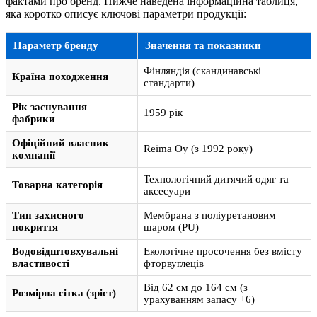
фактами про бренд. Нижче наведена інформаційна таблиця,
яка коротко описує ключові параметри продукції:
Параметр бренду
Значення та показники
Фінляндія (скандинавські
Країна походження
стандарти)
Рік заснування
1959 рік
фабрики
Офіційний власник
Reima Oy (з 1992 року)
компанії
Технологічний дитячий одяг та
Товарна категорія
аксесуари
Тип захисного
Мембрана з поліуретановим
покриття
шаром (PU)
Водовідштовхувальні
Екологічне просочення без вмісту
властивості
фторвуглеців
Від 62 см до 164 см (з
Розмірна сітка (зріст)
урахуванням запасу +6)