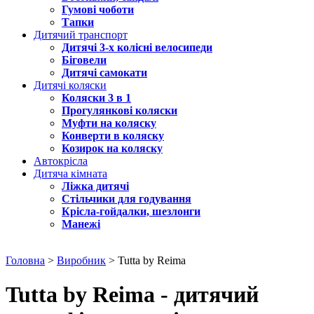
Гумові чоботи
Тапки
Дитячий транспорт
Дитячі 3-х колісні велосипеди
Біговели
Дитячі самокати
Дитячі коляски
Коляски 3 в 1
Прогулянкові коляски
Муфти на коляску
Конверти в коляску
Козирок на коляску
Автокрісла
Дитяча кімната
Ліжка дитячі
Стільчики для годування
Крісла-гойдалки, шезлонги
Манежі
Головна
>
Виробник
> Tutta by Reima
Tutta by Reima - дитячий