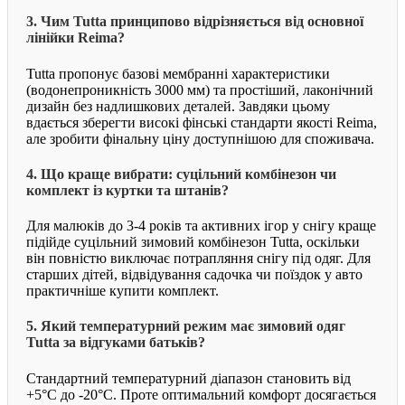
3. Чим Tutta принципово відрізняється від основної
лінійки Reima?
Tutta пропонує базові мембранні характеристики
(водонепроникність 3000 мм) та простіший, лаконічний
дизайн без надлишкових деталей. Завдяки цьому
вдається зберегти високі фінські стандарти якості Reima,
але зробити фінальну ціну доступнішою для споживача.
4. Що краще вибрати: суцільний комбінезон чи
комплект із куртки та штанів?
Для малюків до 3-4 років та активних ігор у снігу краще
підійде суцільний зимовий комбінезон Tutta, оскільки
він повністю виключає потрапляння снігу під одяг. Для
старших дітей, відвідування садочка чи поїздок у авто
практичніше купити комплект.
5. Який температурний режим має зимовий одяг
Tutta за відгуками батьків?
Стандартний температурний діапазон становить від
+5°C до -20°C. Проте оптимальний комфорт досягається