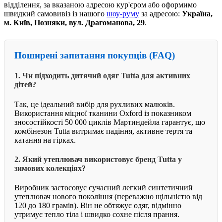
відділення, за вказаною адресою кур'єром або оформимо
швидкий самовивіз із нашого
шоу-руму
за адресою:
Україна,
м. Київ, Позняки, вул. Драгоманова, 29
.
Поширені запитання покупців (FAQ)
1. Чи підходить дитячий одяг Tutta для активних
дітей?
Так, це ідеальний вибір для рухливих малюків.
Використання міцної тканини Oxford із показником
зносостійкості 50 000 циклів Мартиндейла гарантує, що
комбінезон Tutta витримає падіння, активне тертя та
катання на гірках.
2. Який утеплювач використовує бренд Tutta у
зимових колекціях?
Виробник застосовує сучасний легкий синтетичний
утеплювач нового покоління (переважно щільністю від
120 до 180 грамів). Він не обтяжує одяг, відмінно
утримує тепло тіла і швидко сохне після прання.