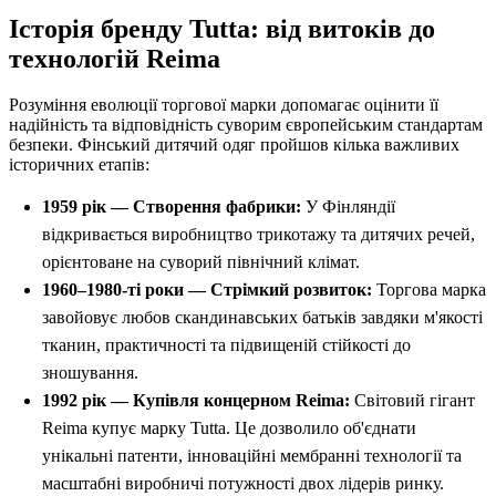
Історія бренду Tutta: від витоків до
технологій Reima
Розуміння еволюції торгової марки допомагає оцінити її
надійність та відповідність суворим європейським стандартам
безпеки. Фінський дитячий одяг пройшов кілька важливих
історичних етапів:
1959 рік — Створення фабрики:
У Фінляндії
відкривається виробництво трикотажу та дитячих речей,
орієнтоване на суворий північний клімат.
1960–1980-ті роки — Стрімкий розвиток:
Торгова марка
завойовує любов скандинавських батьків завдяки м'якості
тканин, практичності та підвищеній стійкості до
зношування.
1992 рік — Купівля концерном Reima:
Світовий гігант
Reima купує марку Tutta. Це дозволило об'єднати
унікальні патенти, інноваційні мембранні технології та
масштабні виробничі потужності двох лідерів ринку.