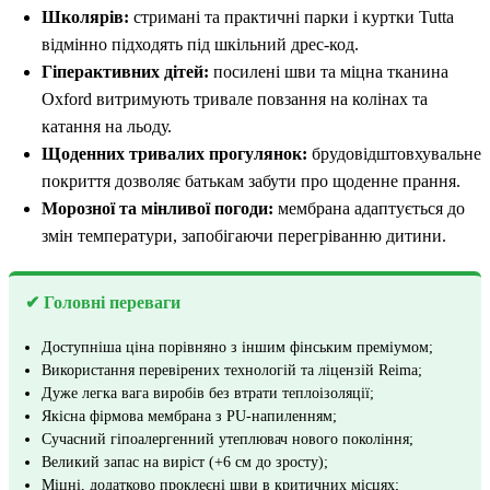
Школярів:
стримані та практичні парки і куртки Tutta
відмінно підходять під шкільний дрес-код.
Гіперактивних дітей:
посилені шви та міцна тканина
Oxford витримують тривале повзання на колінах та
катання на льоду.
Щоденних тривалих прогулянок:
брудовідштовхувальне
покриття дозволяє батькам забути про щоденне прання.
Морозної та мінливої погоди:
мембрана адаптується до
змін температури, запобігаючи перегріванню дитини.
✔ Головні переваги
Доступніша ціна порівняно з іншим фінським преміумом;
Використання перевірених технологій та ліцензій Reima;
Дуже легка вага виробів без втрати теплоізоляції;
Якісна фірмова мембрана з PU-напиленням;
Сучасний гіпоалергенний утеплювач нового покоління;
Великий запас на виріст (+6 см до зросту);
Міцні, додатково проклеєні шви в критичних місцях;