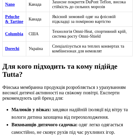
Захисне покриття DuPont Teflon, висока
Nano
Канада
стійкість до сильних морозів
Peluche
Якісний зимовий одяг на флісовій
Канада
& Tartine
підкладці за помірною вартістю
Технологія Omni-Heat, спортивний крій,
Columbia
США
система росту Omni-Shield
Спеціалізується на теплих конвертах та
Dorechi
Україна
комбінезонах для немовлят
Для кого підходить та кому підійде
Tutta?
Фінська мембранна продукція розробляється з урахуванням
високої дитячої активності на свіжому повітрі. Експерти
рекомендують цей бренд для:
Малюків у візках:
завдяки надійній ізоляції від вітру та
вологи дитина захищена від переохолодження.
Вихованців дитячого садочка:
одяг легко одягається
самостійно, не сковує рухів під час рухливих ігор.