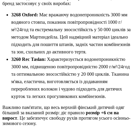
бренд застосовує у своїх виробах:
3268 Oxford:
Має вражаючу водонепроникність 3000 мм
водяного стовпа, показник повітропровідності 1000 г/
м²/24год та екстремальну зносостійкість у 50 000 циклів за
методом Мартиндейла. Цей надміцний матеріал ідеально
підходить для пошиття штанів, задніх частин комбінезонів
та зон, схильних до активного тертя.
3260 Rec Taslan:
Характеризується водонепроникністю
3000 мм, підвищеною повітропровідністю 2000 г/м²/24год
та оптимальною зносостійкістю у 20 000 циклів. Тканина
м'яка, еластична, виготовляється із додаванням
перероблених волокон і чудово підходить для дитячих
курток та легких прогулянкових комбінезонів.
Важливо пам'ятати, що весь верхній фінський дитячий одяг
більший за вказаний розмір: діє правило
розмір +6 см на
вирост
. Це забезпечує свободу рухів протягом усього осінньо-
зимового сезону.