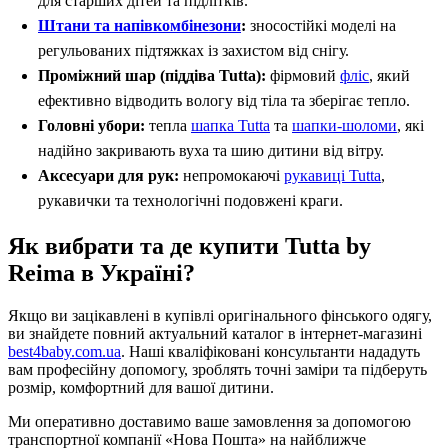
для старших дітей та підлітків.
Штани та напівкомбінезони
:
зносостійкі моделі на
регульованих підтяжках із захистом від снігу.
Проміжний шар (піддіва Tutta):
фірмовий
фліс
, який
ефективно відводить вологу від тіла та зберігає тепло.
Головні убори:
тепла
шапка Tutta
та
шапки-шоломи
, які
надійно закривають вуха та шию дитини від вітру.
Аксесуари для рук:
непромокаючі
рукавиці Tutta
,
рукавички та технологічні подовжені краги.
Як вибрати та де купити Tutta by
Reima в Україні?
Якщо ви зацікавлені в купівлі оригінального фінського одягу,
ви знайдете повний актуальний каталог в інтернет-магазині
best4baby.com.ua
. Наші кваліфіковані консультанти нададуть
вам професійну допомогу, зроблять точні заміри та підберуть
розмір, комфортний для вашої дитини.
Ми оперативно доставимо ваше замовлення за допомогою
транспортної компанії «Нова Пошта» на найближче