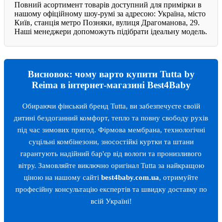
Повний асортимент товарів доступний для примірки в
нашому офіційному шоу-румі за адресою: Україна, місто
Київ, станція метро Позняки, вулиця Драгоманова, 29.
Наші менеджери допоможуть підібрати ідеальну модель.
Висновок: чому варто купити Tutta by
Reima в інтернет-магазині Best4Baby
Обираючи фінський бренд Tutta, ви забезпечуєте своїй
дитині бездоганний комфорт, тепло та повну свободу рухів
під час зимових пригод. Фірмова мембрана, технологічні
суцільні комбінезони, зносостійкі куртки та штани
гарантують надійний бар'єр від вологи та пронизливого
вітру. Замовляйте виключно оригінал Tutta за найкращою
ціною на нашому сайті
best4baby.com.ua
, отримуйте
професійну консультацію експертів та швидку доставку по
всій Україні!