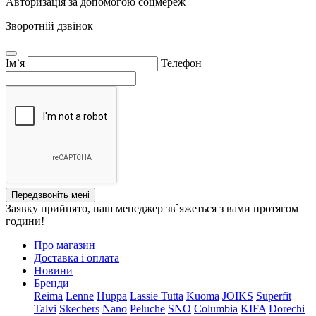
Авторизація за допомогою соцмереж
Зворотній дзвінок
Ім`я
Телефон
Передзвоніть мені
Заявку прийнято, наш менеджер зв`яжеться з вами протягом
години!
Про магазин
Доставка і оплата
Новини
Бренди
Reima
Lenne
Huppa
Lassie
Tutta
Kuoma
JOIKS
Superfit
Talvi
Skechers
Nano
Peluche
SNO
Columbia
KIFA
Dorechi