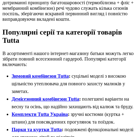
дотриманні принципу багатошаровості (термобілизна + фліс +
мембранний комбінезон) речі чудово служать кілька сезонів
поспіль, зберігаючи яскравий первинний вигляд і повністю
виправдовуючи вкладені кошти.
Популярні серії та категорії товарів
Tutta
В асортименті нашого інтернет-магазину батьки можуть легко
зібрати повний всесезонний гардероб. Популярні категорії
включають:
Зимовий комбінезон Tutta
:
суцільні моделі з високою
щільністю утеплювача для повного захисту малюків у
заметах.
Демісезонний комбінезон Tutta
:
полегшені варіанти на
весну та осінь, що надійно захищають від калюж та бруду.
Комплекти Tutta Україна
:
зручні костюми (куртка +
штани) для повсякденних прогулянок та поїздок.
Парки та куртки Tutta
:
подовжені функціональні моделі