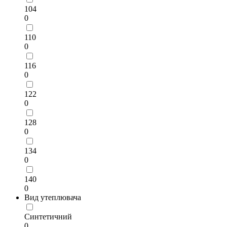
104
0
110
0
116
0
122
0
128
0
134
0
140
0
Вид утеплювача
Синтетичний
0