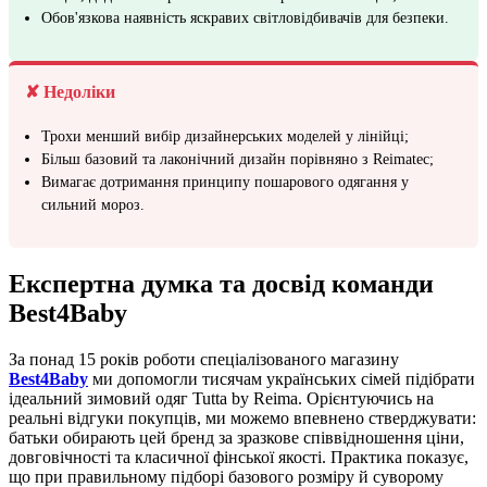
Обов'язкова наявність яскравих світловідбивачів для безпеки.
✘ Недоліки
Трохи менший вибір дизайнерських моделей у лінійці;
Більш базовий та лаконічний дизайн порівняно з Reimatec;
Вимагає дотримання принципу пошарового одягання у
сильний мороз.
Експертна думка та досвід команди
Best4Baby
За понад 15 років роботи спеціалізованого магазину
Best4Baby
ми допомогли тисячам українських сімей підібрати
ідеальний зимовий одяг Tutta by Reima. Орієнтуючись на
реальні відгуки покупців, ми можемо впевнено стверджувати:
батьки обирають цей бренд за зразкове співвідношення ціни,
довговічності та класичної фінської якості. Практика показує,
що при правильному підборі базового розміру й суворому