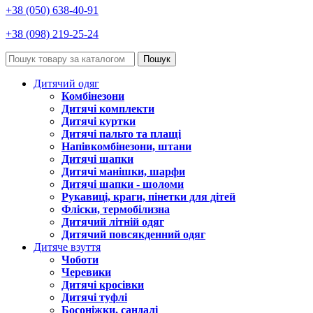
+38 (050) 638-40-91
+38 (098) 219-25-24
Пошук
Дитячий одяг
Комбінезони
Дитячі комплекти
Дитячі куртки
Дитячі пальто та плащі
Напівкомбінезони, штани
Дитячі шапки
Дитячі манішки, шарфи
Дитячі шапки - шоломи
Рукавиці, краги, пінетки для дітей
Фліски, термобілизна
Дитячий літній одяг
Дитячий повсякденний одяг
Дитяче взуття
Чоботи
Черевики
Дитячі кросівки
Дитячі туфлі
Босоніжки, сандалі