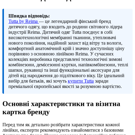
Швидка відповідь:
Tutta by Reima
— це легендарний фінський бренд
дитячого одягу, що входить до родини світового лідера
індустрії Reima. Дитячий одяг Tutta поєднує в собі
високотехнологічні мембранні тканини, утеплювачі
нового покоління, надійний захист від вітру та вологи,
комфортний анатомічний крій і значно доступнішу ціну
порівняно з основною лінійкою Reima. У сучасних
колекціях виробника представлені технологічні зимові
комбінезони, демісезонні куртки, напівкомбінезони, теплі
шапки, рукавиці та інші функціональні аксесуари для
дітей від народження до підліткового віку. Це ідеальний
вибір для батьків, які хочуть
купити Tutta
заради
преміальної європейської якості за розумною вартістю.
Основні характеристики та візитна
картка бренду
Перед тим як детально розібрати характеристики кожної
лінійки, експерти рекомендують ознайомитися з базовими