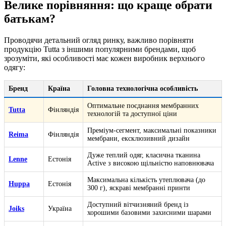
Велике порівняння: що краще обрати
батькам?
Проводячи детальний огляд ринку, важливо порівняти
продукцію Tutta з іншими популярними брендами, щоб
зрозуміти, які особливості має кожен виробник верхнього
одягу:
Бренд
Країна
Головна технологічна особливість
Оптимальне поєднання мембранних
Tutta
Фінляндія
технологій та доступної ціни
Преміум-сегмент, максимальні показники
Reima
Фінляндія
мембрани, ексклюзивний дизайн
Дуже теплий одяг, класична тканина
Lenne
Естонія
Active з високою щільністю наповнювача
Максимальна кількість утеплювача (до
Huppa
Естонія
300 г), яскраві мембранні принти
Доступний вітчизняний бренд із
Joiks
Україна
хорошими базовими захисними шарами