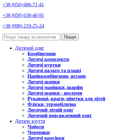
+38 (050) 686-71-41
+38 (050) 638-40-91
+38 (098) 219-25-24
Пошук
Дитячий одяг
Комбінезони
Дитячі комплекти
Дитячі куртки
Дитячі пальто та плащі
Напівкомбінезони, штани
Дитячі шапки
Дитячі манішки, шарфи
Дитячі шапки - шоломи
Рукавиці, краги, пінетки для дітей
Фліски, термобілизна
Дитячий літній одяг
Дитячий повсякденний одяг
Дитяче взуття
Чоботи
Черевики
Дитячі кросівки