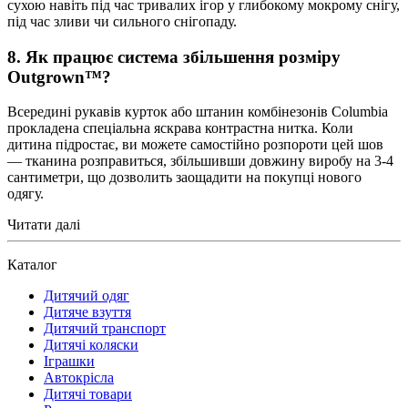
сухою навіть під час тривалих ігор у глибокому мокрому снігу,
під час зливи чи сильного снігопаду.
8. Як працює система збільшення розміру
Outgrown™?
Всередині рукавів курток або штанин комбінезонів Columbia
прокладена спеціальна яскрава контрастна нитка. Коли
дитина підростає, ви можете самостійно розпороти цей шов
— тканина розправиться, збільшивши довжину виробу на 3-4
сантиметри, що дозволить заощадити на покупці нового
одягу.
Читати далі
Каталог
Дитячий одяг
Дитяче взуття
Дитячий транспорт
Дитячі коляски
Іграшки
Автокрісла
Дитячі товари