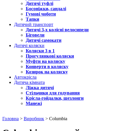
Дитячі туфлі
Босоніжки, сандалі
Гумові чоботи
Тапки
Дитячий транспорт
Дитячі 3-х колісні велосипеди
Біговели
Дитячі самокати
Дитячі коляски
Коляски 3 в 1
Прогулянкові коляски
Муфти на коляску
Конверти в коляску
Козирок на коляску
Автокрісла
Дитяча кімната
Ліжка дитячі
Стільчики для годування
Крісла-гойдалки, шезлонги
Манежі
Головна
>
Виробник
> Columbia