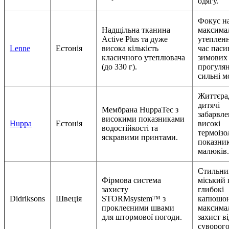
одягу.
Фокус н
Надщільна тканина
максима
Active Plus та дуже
утепленн
Lenne
Естонія
висока кількість
час пас
класичного утеплювача
зимових
(до 330 г).
прогулян
сильні м
Життєрад
дитячі
Мембрана HuppaTec з
забарвле
високими показниками
Huppa
Естонія
високі
водостійкості та
термоізо
яскравими принтами.
показни
малюків.
Стильни
Фірмова система
міський 
захисту
глибокі
Didriksons
Швеція
STORMsystem™ з
капюшон
проклеєними швами
максима
для штормової погоди.
захист в
суворого