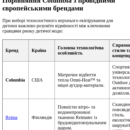
Порівняння Columbia з провідними
європейськими брендами
При виборі технологічного верхнього екіпірування для
дитини важливо розуміти відмінності між ключовими
гравцями ринку дитячої моди:
Спрямов
Головна технологічна
Бренд
Країна
стилю т
особливість
концепц
Спортив
універса
Матричне відбиття
техноло
Columbia
США
тепла Omni-Heat™ та
Outdoor 
міцні аутдор-матеріали.
активно
дозвілля.
Скандин
Повністю вітро- та
повсякд
водонепроникні
стиль,
Reima
Фінляндія
тканини Reimatec із
екологіч
брудовідштовхувальним
шаруваті
шаром.