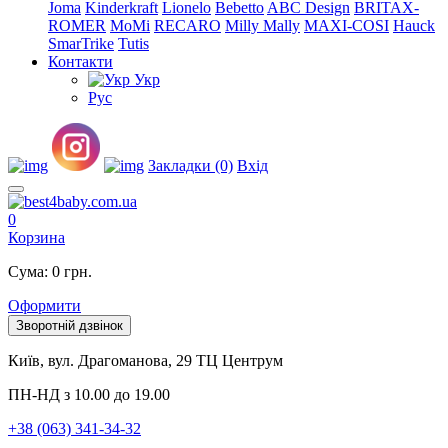
Joma
Kinderkraft
Lionelo
Bebetto
ABC Design
BRITAX-
ROMER
MoMi
RECARO
Milly Mally
MAXI-COSI
Hauck
SmarTrike
Tutis
Контакти
Укр
Рус
Закладки (0)
Вхід
0
Корзина
Сума: 0 грн.
Оформити
Зворотній дзвінок
Київ, вул. Драгоманова, 29 ТЦ Центрум
ПН-НД з 10.00 до 19.00
+38 (063) 341-34-32