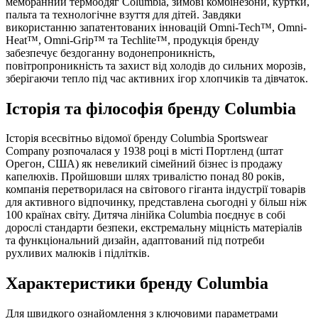
мембранний термоодяг Columbia, зимові комбінезони, куртки,
пальта та технологічне взуття для дітей. Завдяки
використанню запатентованих інновацій Omni-Tech™, Omni-
Heat™, Omni-Grip™ та Techlite™, продукція бренду
забезпечує бездоганну водонепроникність,
повітропроникність та захист від холодів до сильних морозів,
зберігаючи тепло під час активних ігор хлопчиків та дівчаток.
Історія та філософія бренду Columbia
Історія всесвітньо відомої бренду Columbia Sportswear
Company розпочалася у 1938 році в місті Портленд (штат
Орегон, США) як невеликий сімейний бізнес із продажу
капелюхів. Пройшовши шлях тривалістю понад 80 років,
компанія перетворилася на світового гіганта індустрії товарів
для активного відпочинку, представлена сьогодні у більш ніж
100 країнах світу. Дитяча лінійка Columbia поєднує в собі
дорослі стандарти безпеки, екстремальну міцність матеріалів
та функціональний дизайн, адаптований під потреби
рухливих малюків і підлітків.
Характеристики бренду Columbia
Для швидкого ознайомлення з ключовими параметрами