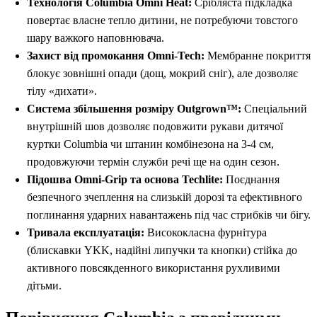
Технологія Columbia Omni Heat:
Срібляста підкладка
повертає власне тепло дитини, не потребуючи товстого
шару важкого наповнювача.
Захист від промокання Omni-Tech:
Мембранне покриття
блокує зовнішні опади (дощ, мокрий сніг), але дозволяє
тілу «дихати».
Система збільшення розміру Outgrown™:
Спеціальний
внутрішній шов дозволяє подовжити рукави дитячої
куртки Columbia чи штанин комбінезона на 3-4 см,
продовжуючи термін служби речі ще на один сезон.
Підошва Omni-Grip та основа Techlite:
Поєднання
безпечного зчеплення на слизькій дорозі та ефективного
поглинання ударних навантажень під час стрибків чи бігу.
Тривала експлуатація:
Висококласна фурнітура
(блискавки YKK, надійні липучки та кнопки) стійка до
активного повсякденного використання рухливими
дітьми.