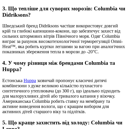
3. Що тепліше для суворих морозів: Columbia чи
Didriksons?
Шведський бренд Didriksons частіше використовує довгий
крій та глибокі капюшони-кокони, що забезпечує захист від
сильних штормових вітрів Північного моря. Одяг Columbia
виграє за рахунок високотехнологічної терморегуляції Omni-
Heat™, яка робить куртки легшими за вагою при аналогічних
показниках збереження тепла в морози до -20°C.
4. У чому різниця між брендами Columbia та
Huppa?
Естонська
Huppa
зазвичай пропонує класичні дитячі
комбінезони з дуже великою кількістю пухнастого
синтетичного утеплювача (до 300 г), що ідеально підходить
для малорухливих дітей або тривалого катання у візочку.
Американська Columbia робить ставку на мембрану та
активне виведення вологи, що є кращим вибором для
активних дітей старшого віку та підлітків.
5. Що краще захистить від холоду: Columbia чи
Lenne?