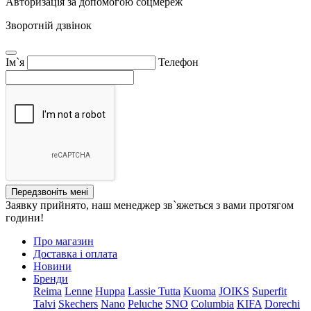
Авторизація за допомогою соцмереж
Зворотній дзвінок
Ім`я
Телефон
Передзвоніть мені
Заявку прийнято, наш менеджер зв`яжеться з вами протягом
години!
Про магазин
Доставка і оплата
Новини
Бренди
Reima
Lenne
Huppa
Lassie
Tutta
Kuoma
JOIKS
Superfit
Talvi
Skechers
Nano
Peluche
SNO
Columbia
KIFA
Dorechi