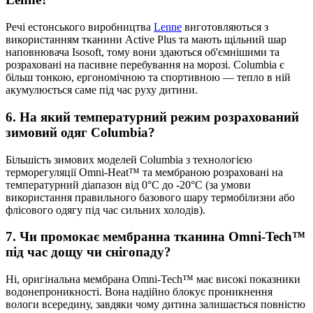
Речі естонського виробництва
Lenne
виготовляються з
використанням тканини Active Plus та мають щільний шар
наповнювача Isosoft, тому вони здаються об'ємнішими та
розраховані на пасивне перебування на морозі. Columbia є
більш тонкою, ергономічною та спортивною — тепло в ній
акумулюється саме під час руху дитини.
6. На який температурний режим розрахований
зимовий одяг Columbia?
Більшість зимових моделей Columbia з технологією
терморегуляції Omni-Heat™ та мембраною розраховані на
температурний діапазон від 0°C до -20°C (за умови
використання правильного базового шару термобілизни або
флісового одягу під час сильних холодів).
7. Чи промокає мембранна тканина Omni-Tech™
під час дощу чи снігопаду?
Ні, оригінальна мембрана Omni-Tech™ має високі показники
водонепроникності. Вона надійно блокує проникнення
вологи всередину, завдяки чому дитина залишається повністю