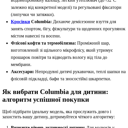
водонепроникну калошу, легкий утеплювач (до -32°C
залежно від конкретної моделі) та регульовані фіксатори
(липучки чи затяжки).
Кросівки
Columbia:
Дихаюче демісезонне взуття для
занять спортом, бігу, фізкультури та щоденних прогулянок
містом навесні та восени.
Флісові кофти та термобілизна:
Проміжний шар,
виготовлений зі щільного мікрофлісу, який утримує
прошарок повітря та відводить вологу від тіла до
мембрани.
Аксесуари:
Непродувні дитячі рукавички, теплі шапки на
флісовій підкладці, бафи та зносостійкі шкарпетки.
Як вибрати Columbia для дитини:
алгоритм успішної покупки
Щоб підібрати ідеальну модель, яка прослужить довго і
захистить вашу дитину, дотримуйтеся чіткого алгоритму:
Визначте рівень активності дитини:
Для малюків у