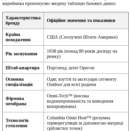
виробника пропонуємо зведену таблицю базових даних:
Характеристика
Офіційне значення та показники
бренду
Країна
США (Сполучені Штати Америки)
походження
1938 рік (понад 80 років досвіду на
Рік заснування
ринку)
Штаб-квартира
Портленд, штат Орегон
Основна
Одяг, взуття та аксесуари сегменту
спеціалізація
Outdoor для всієї родини
Omni-Tech™ (висока
Фірмова
водонепроникність та виведення
мембрана
випаровувань)
Columbia Omni Heat™ (розумна
Технологія
терморегуляція за допомогою матриці
утеплення
сріблястих точок)