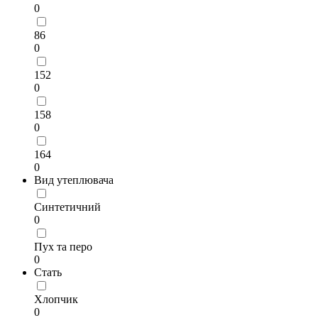
0
86
0
152
0
158
0
164
0
Вид утеплювача
Синтетичний
0
Пух та перо
0
Стать
Хлопчик
0