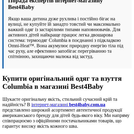
Порада експертів інтернет-магазину
Best4Baby
Якщо ваша дитина дуже рухлива і постійно бігає на
вулиці, не купуйте їй занадто товстий чи максимально
важкий одяг із застарілими типами наповнювачів. Для
активних дітей найкраще працює легка двошарова
система: термоодяг Columbia в поєднанні з підкладкою
Omni-Heat™. Вона акумулює природну енергію тіла під
час руху, але ефективно запобігає перегріванню та
спітнінню, захищаючи малюка від застуд.
Купити оригінальний одяг та взуття
Columbia в магазині Best4Baby
Шукаєте оригінальну якість, стильний сучасний крій та
надійність? В
інтернет-магазині
best4baby.com.ua
представлено широкий асортимент автентичної продукції
американського бренду для дітей будь-якого віку. Ми напряму
співпрацюємо з офіційними постачальниками товарів, що
гарантує високу якість кожного шва.