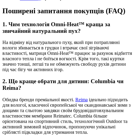
Поширені запитання покупців (FAQ)
1. Чим технологія Omni-Heat™ краща за
звичайний натуральний пух?
На відміну від натурального пуху, який при потраплянні
вологи збивається в грудки і втрачає свої зігріваючі
властивості, матриця Omni-Heat™ працює за рахунок відбиття
власного тепла і не боїться вогкості. Крім того, такі куртки
значно тонші, легші та не обмежують свободу рухів дитини
під час бігу чи активних ігор.
2. Що краще обрати для дитини: Columbia чи
Reima?
Обидва бренди преміальної якості.
Reima
ідеально підходить
для вологої, класичної європейської чи скандинавської зими з
дощами та сльотою завдяки своїм брудовідштовхувальним
властивостям мембрани Reimatec. Columbia більше
орієнтована на спортивний стиль, технологічний Outdoor та
активний зимовий відпочинок, пропонуючи унікальні
сріблясті підкладки для утримання тепла.