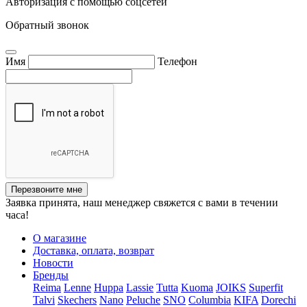
Авторизация с помощью соцсетей
Обратный звонок
Имя
Телефон
Перезвоните мне
Заявка принята, наш менеджер свяжется с вами в течении
часа!
О магазине
Доставка, оплата, возврат
Новости
Бренды
Reima
Lenne
Huppa
Lassie
Tutta
Kuoma
JOIKS
Superfit
Talvi
Skechers
Nano
Peluche
SNO
Columbia
KIFA
Dorechi