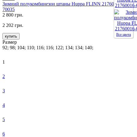
Зимний полукомбинезон штаны Huppa FLINN 21760016-
70035
2 800 грн.
2 202 грн.
Все цвета
купить
Размер
92; 98; 104; 110; 116; 116; 122; 134; 134; 140;
1
2
3
4
5
6