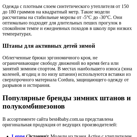
Одежда с плотным слоем синтетического утеплителя от 150
до 180 граммов на квадратный метр. Такие модели
рассчитаны на стабильные морозы от -5°C до -30°C. Они
оптимально подходят для длительных пеших прогулок в
спокойном темпе и ежедневных походов в школу при низких
температурах.
Штаны для активных детей зимой
Облегченные брюки эргономичного кроя, не
ограничивающие свободу движений во время бега или
занятий зимним спортом. В местах наибольшего износа (зона
коленей, ягодиц и по низу штанин) используются вставки из
сверхпрочного материала Cordura, защищающего одежду от
разрывов и истирания.
Популярные бренды зимних штанов и
полукомбинезонов
В ассортименте сайта best4baby.com.ua представлена
оригинальная продукция от ведущих производителей:
Lenne
(Эстония):
Модели из ткани Active с утеплителем