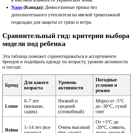
Nano
(Канада):
Демисезонные брюки без
дополнительного утеплителя на мягкой трикотажной
подкладке для защиты от грязи и ветра.
Сравнительный гид: критерии выбора
модели под ребенка
Эта таблица поможет сориентироваться в ассортименте
брендов и подобрать одежду по возрасту, уровню активности
и погоде:
Погодные
Для какого
Уровень
Бренд
условия и
возраста
активности
режим
0–7 лет
Низкий и
Мороз от -5°C
Lenne
(малыши,
средний
до -30°C, сухой
садик)
(спокойный)
снег
От +5°C до
1–14 лет (все
Очень высокий
-20°C, слякоть,
Reima
группы)
(бег, спорт)
лужи, мокрый