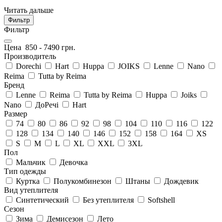
Читать дальше
Фильтр
Фильтр
Цена
850
-
7490
грн.
Производитель
Dorechi
Hart
Huppa
JOIKS
Lenne
Nano
Reima
Tutta by Reima
Бренд
Lenne
Reima
Tutta by Reima
Huppa
Joiks
Nano
ДоРечі
Hart
Размер
74
80
86
92
98
104
110
116
122
128
134
140
146
152
158
164
XS
S
M
L
XL
XXL
3XL
Пол
Мальчик
Девочка
Тип одежды
Куртка
Полукомбинезон
Штаны
Дождевик
Вид утеплителя
Синтетический
Без утеплителя
Softshell
Сезон
Зима
Демисезон
Лето