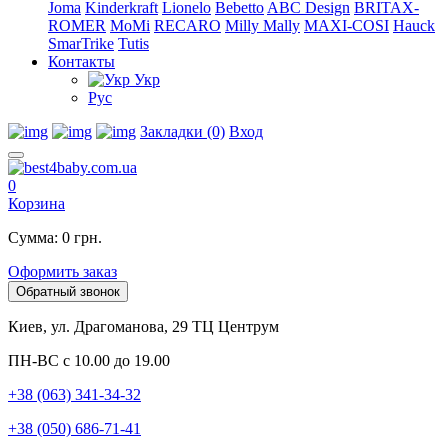
Joma
Kinderkraft
Lionelo
Bebetto
ABC Design
BRITAX-
ROMER
MoMi
RECARO
Milly Mally
MAXI-COSI
Hauck
SmarTrike
Tutis
Контакты
Укр
Рус
Закладки (0)
Вход
0
Корзина
Сумма: 0 грн.
Оформить заказ
Обратный звонок
Киев, ул. Драгоманова, 29 ТЦ Центрум
ПН-ВС с 10.00 до 19.00
+38 (063) 341-34-32
+38 (050) 686-71-41