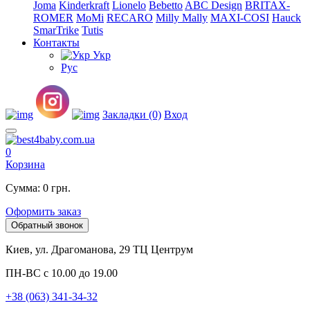
Joma
Kinderkraft
Lionelo
Bebetto
ABC Design
BRITAX-
ROMER
MoMi
RECARO
Milly Mally
MAXI-COSI
Hauck
SmarTrike
Tutis
Контакты
Укр
Рус
Закладки (0)
Вход
0
Корзина
Сумма: 0 грн.
Оформить заказ
Обратный звонок
Киев, ул. Драгоманова, 29 ТЦ Центрум
ПН-ВС с 10.00 до 19.00
+38 (063) 341-34-32