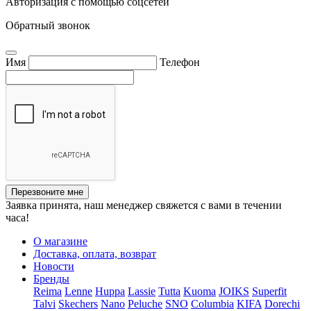
Авторизация с помощью соцсетей
Обратный звонок
Имя
Телефон
Перезвоните мне
Заявка принята, наш менеджер свяжется с вами в течении
часа!
О магазине
Доставка, оплата, возврат
Новости
Бренды
Reima
Lenne
Huppa
Lassie
Tutta
Kuoma
JOIKS
Superfit
Talvi
Skechers
Nano
Peluche
SNO
Columbia
KIFA
Dorechi