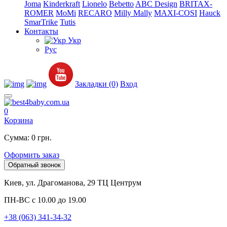
Joma
Kinderkraft
Lionelo
Bebetto
ABC Design
BRITAX-
ROMER
MoMi
RECARO
Milly Mally
MAXI-COSI
Hauck
SmarTrike
Tutis
Контакты
Укр
Рус
Закладки (0)
Вход
0
Корзина
Сумма: 0 грн.
Оформить заказ
Обратный звонок
Киев, ул. Драгоманова, 29 ТЦ Центрум
ПН-ВС с 10.00 до 19.00
+38 (063) 341-34-32