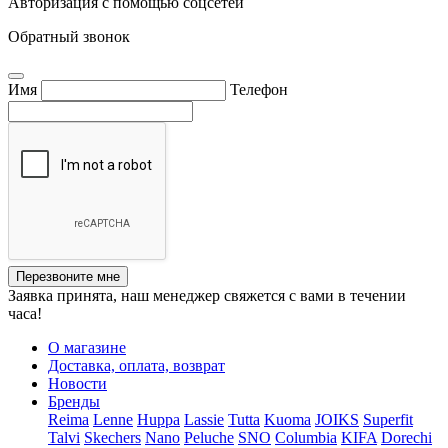
Авторизация с помощью соцсетей
Обратный звонок
Имя
Телефон
Перезвоните мне
Заявка принята, наш менеджер свяжется с вами в течении
часа!
О магазине
Доставка, оплата, возврат
Новости
Бренды
Reima
Lenne
Huppa
Lassie
Tutta
Kuoma
JOIKS
Superfit
Talvi
Skechers
Nano
Peluche
SNO
Columbia
KIFA
Dorechi