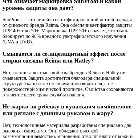
Что означает маркировка SunProof и какой
уровень защиты она дает?
SunProof — это линейка сертифицированной летней одежды
от финского бренда Reima. Она обеспечивает фактор защиты
UPF 40+ или 50+. Маркировка UPF 50+ означает, что ткань
блокирует до 98% вредного ультрафиолетового излучения
(UVA и UVB).
Смывается ли солнцезащитный эффект после
стирки одежды Reima или Hatley?
Нет, солнцезащитные свойства брендов Reima и Hatley не
смываются. Защита достигается благодаря специальной
структуре ткани и технологиям производителя, а не
поверхностной химической пропитке. Свойства сохраняются
в течение всего срока службы изделия.
Не жарко ли ребенку в купальном комбинезоне
или реглане с длинным рукавом в жару?
Нет, технологичные материалы разработаны специально для
высоких температур. Они обладают высокой
воздухопроницаемостью, мгновенно отводят влагу от кожи и