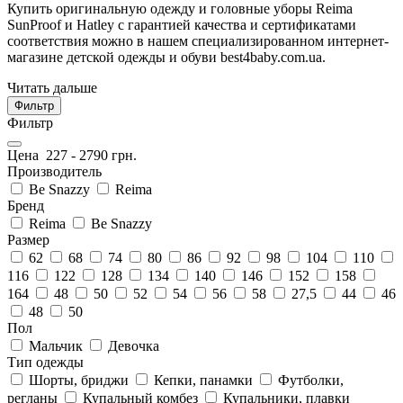
Купить оригинальную одежду и головные уборы Reima
SunProof и Hatley с гарантией качества и сертификатами
соответствия можно в нашем специализированном интернет-
магазине детской одежды и обуви best4baby.com.ua.
Читать дальше
Фильтр
Фильтр
Цена
227
-
2790
грн.
Производитель
Be Snazzy
Reima
Бренд
Reima
Be Snazzy
Размер
62
68
74
80
86
92
98
104
110
116
122
128
134
140
146
152
158
164
48
50
52
54
56
58
27,5
44
46
48
50
Пол
Мальчик
Девочка
Тип одежды
Шорты, бриджи
Кепки, панамки
Футболки,
регланы
Купальный комбез
Купальники, плавки