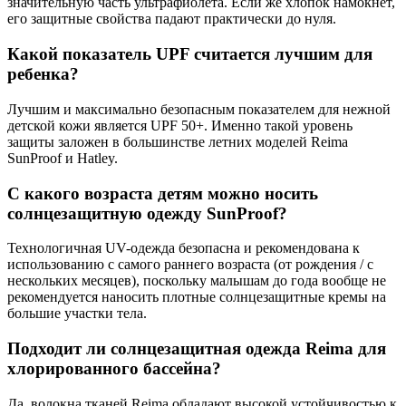
значительную часть ультрафиолета. Если же хлопок намокнет,
его защитные свойства падают практически до нуля.
Какой показатель UPF считается лучшим для
ребенка?
Лучшим и максимально безопасным показателем для нежной
детской кожи является UPF 50+. Именно такой уровень
защиты заложен в большинстве летних моделей Reima
SunProof и Hatley.
С какого возраста детям можно носить
солнцезащитную одежду SunProof?
Технологичная UV-одежда безопасна и рекомендована к
использованию с самого раннего возраста (от рождения / с
нескольких месяцев), поскольку малышам до года вообще не
рекомендуется наносить плотные солнцезащитные кремы на
большие участки тела.
Подходит ли солнцезащитная одежда Reima для
хлорированного бассейна?
Да, волокна тканей Reima обладают высокой устойчивостью к