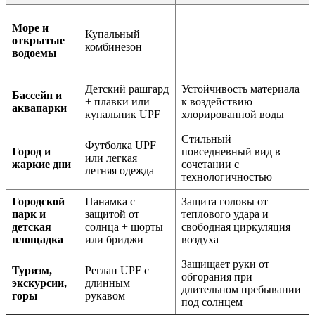
Море и
Купальный
открытые
комбинезон
водоемы
Детский рашгард
Устойчивость материала
Бассейн и
+ плавки или
к воздействию
аквапарки
купальник UPF
хлорированной воды
Стильный
Футболка UPF
Город и
повседневный вид в
или легкая
жаркие дни
сочетании с
летняя одежда
технологичностью
Городской
Панамка с
Защита головы от
парк и
защитой от
теплового удара и
детская
солнца + шорты
свободная циркуляция
площадка
или бриджи
воздуха
Защищает руки от
Туризм,
Реглан UPF с
обгорания при
экскурсии,
длинным
длительном пребывании
горы
рукавом
под солнцем