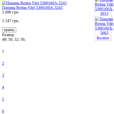
Панама Reima Viiri 5300160A-3243
1 690 грн.
1 247 грн.
купить
Размер
Все цвета
48; 50; 52; 56;
1
2
3
4
5
6