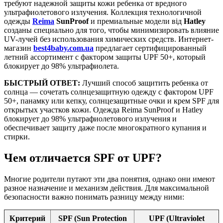
требуют надежной защиты кожи ребенка от вредного
ультрафиолетового излучения. Коллекция технологичной
одежды
Reima
SunProof
и премиальные модели від
Hatley
созданы специально для того, чтобы минимизировать влияние
UV-лучей без использования химических средств. Интернет-
магазин
best4baby.com.ua
предлагает сертифицированный
летний ассортимент с фактором защиты UPF 50+, который
блокирует до 98% ультрафиолета.
БЫСТРЫЙ ОТВЕТ:
Лучший способ защитить ребенка от
солнца — сочетать солнцезащитную одежду с фактором UPF
50+, панамку или кепку, солнцезащитные очки и крем SPF для
открытых участков кожи. Одежда Reima SunProof и Hatley
блокирует до 98% ультрафиолетового излучения и
обеспечивает защиту даже после многократного купания и
стирки.
Чем отличается SPF от UPF?
Многие родители путают эти два понятия, однако они имеют
разное назначение и механизм действия. Для максимальной
безопасности важно понимать разницу между ними:
Критерий
SPF (Sun Protection
UPF (Ultraviolet