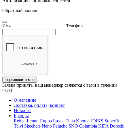
Авторизация с помощью соцсетей
Обратный звонок
Имя
Телефон
Перезвоните мне
Заявка принята, наш менеджер свяжется с вами в течении
часа!
О магазине
Доставка, оплата, возврат
Новости
Бренды
Reima
Lenne
Huppa
Lassie
Tutta
Kuoma
JOIKS
Superfit
Talvi
Skechers
Nano
Peluche
SNO
Columbia
KIFA
Dorechi