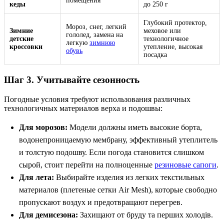
помещения
кеды
до 250 г
Глубокий протектор,
Мороз, снег, легкий
Зимние
меховое или
гололед, замена на
детские
технологичное
легкую
зимнюю
кроссовки
утепление, высокая
обувь
посадка
Шаг 3. Учитывайте сезонность
Погодные условия требуют использования различных
технологичных материалов верха и подошвы:
Для морозов:
Модели должны иметь высокие борта,
водонепроницаемую мембрану, эффективный утеплитель
и толстую подошву. Если погода становится слишком
сырой, стоит перейти на полноценные
резиновые сапоги
.
Для лета:
Выбирайте изделия из легких текстильных
материалов (плетеные сетки Air Mesh), которые свободно
пропускают воздух и предотвращают перегрев.
Для демисезона:
Захищают от бруду та перших холодів.