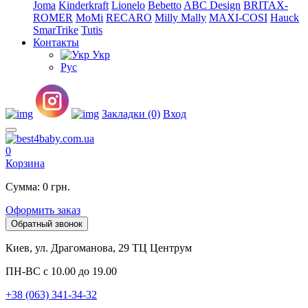
Joma
Kinderkraft
Lionelo
Bebetto
ABC Design
BRITAX-
ROMER
MoMi
RECARO
Milly Mally
MAXI-COSI
Hauck
SmarTrike
Tutis
Контакты
Укр
Рус
Закладки (0)
Вход
0
Корзина
Сумма: 0 грн.
Оформить заказ
Обратный звонок
Киев, ул. Драгоманова, 29 ТЦ Центрум
ПН-ВС с 10.00 до 19.00
+38 (063) 341-34-32