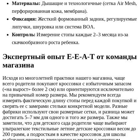
Материалы:
Дышащие и технологичные (сетка Air Mesh,
перфорированная кожа, мембрана).
Фиксация:
Жесткий формованный задник, регулируемые
липучки, шнуровка или система BOA.
Контроль:
Измерение стопы каждые 2–3 месяца из-за
скачкообразного роста ребенка.
Экспертный опыт E-E-A-T от команды
магазина
Исходя из многолетней практики нашего магазина, чаще
всего родители покупают кроссовки с избыточным запасом
(«на вырост» более 2 см) или ориентируются исключительно
на привычный номер размера. Мы рекомендуем всегда
измерять фактическую длину стопы перед каждой покупкой и
сверять ее с замерами стельки конкретной модели. Разные
фабрики используют свои размерные сетки, и разница может
достигать 5–7 мм для одного и того же размера. Также мы
заметили, что для детского сада родители чаще выбирают
ультралегкие текстильные летние детские кроссовки весом до
200 грамм, а подросткам в качестве кроссовок для школы
выбирают прочные демисезонные модели с защитным