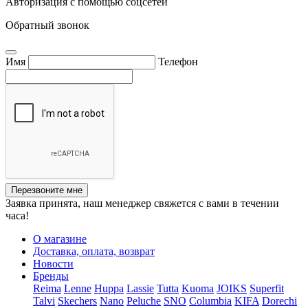
Авторизация с помощью соцсетей
Обратный звонок
Имя
Телефон
Перезвоните мне
Заявка принята, наш менеджер свяжется с вами в течении
часа!
О магазине
Доставка, оплата, возврат
Новости
Бренды
Reima
Lenne
Huppa
Lassie
Tutta
Kuoma
JOIKS
Superfit
Talvi
Skechers
Nano
Peluche
SNO
Columbia
KIFA
Dorechi