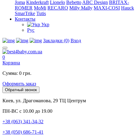
Joma
Kinderkraft
Lionelo
Bebetto
ABC Design
BRITAX-
ROMER
MoMi
RECARO
Milly Mally
MAXI-COSI
Hauck
SmarTrike
Tutis
Контакты
Укр
Рус
Закладки (0)
Вход
0
Корзина
Сумма: 0 грн.
Оформить заказ
Обратный звонок
Киев, ул. Драгоманова, 29 ТЦ Центрум
ПН-ВС с 10.00 до 19.00
+38 (063) 341-34-32
+38 (050) 686-71-41