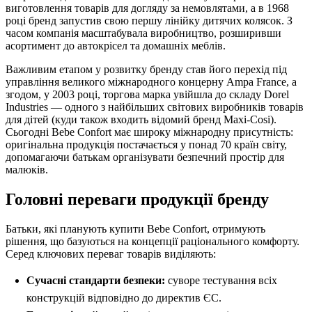
виготовлення товарів для догляду за немовлятами, а в 1968
році бренд запустив свою першу лінійку дитячих колясок. З
часом компанія масштабувала виробництво, розширивши
асортимент до автокрісел та домашніх меблів.
Важливим етапом у розвитку бренду став його перехід під
управління великого міжнародного концерну Ampa France, а
згодом, у 2003 році, торгова марка увійшла до складу Dorel
Industries — одного з найбільших світових виробників товарів
для дітей (куди також входить відомий бренд Maxi-Cosi).
Сьогодні Bebe Confort має широку міжнародну присутність:
оригінальна продукція постачається у понад 70 країн світу,
допомагаючи батькам організувати безпечний простір для
малюків.
Головні переваги продукції бренду
Батьки, які планують купити Bebe Confort, отримують
рішення, що базуються на концепції раціонального комфорту.
Серед ключових переваг товарів виділяють:
Сучасні стандарти безпеки:
суворе тестування всіх
конструкцій відповідно до директив ЄС.