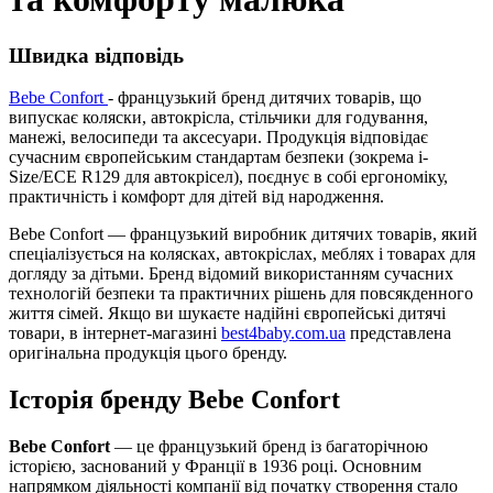
Швидка відповідь
Bebe Confort
- французький бренд дитячих товарів, що
випускає коляски, автокрісла, стільчики для годування,
манежі, велосипеди та аксесуари. Продукція відповідає
сучасним європейським стандартам безпеки (зокрема i-
Size/ECE R129 для автокрісел), поєднує в собі ергономіку,
практичність і комфорт для дітей від народження.
Bebe Confort — французький виробник дитячих товарів, який
спеціалізується на колясках, автокріслах, меблях і товарах для
догляду за дітьми. Бренд відомий використанням сучасних
технологій безпеки та практичних рішень для повсякденного
життя сімей. Якщо ви шукаєте надійні європейські дитячі
товари, в інтернет-магазині
best4baby.com.ua
представлена
оригінальна продукція цього бренду.
Історія бренду Bebe Confort
Bebe Confort
— це французький бренд із багаторічною
історією, заснований у Франції в 1936 році. Основним
напрямком діяльності компанії від початку створення стало