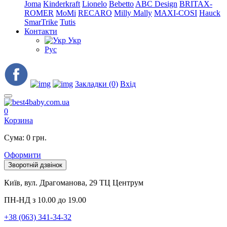
Joma
Kinderkraft
Lionelo
Bebetto
ABC Design
BRITAX-
ROMER
MoMi
RECARO
Milly Mally
MAXI-COSI
Hauck
SmarTrike
Tutis
Контакти
Укр
Рус
Закладки (0)
Вхід
0
Корзина
Сума: 0 грн.
Оформити
Зворотній дзвінок
Київ, вул. Драгоманова, 29 ТЦ Центрум
ПН-НД з 10.00 до 19.00
+38 (063) 341-34-32