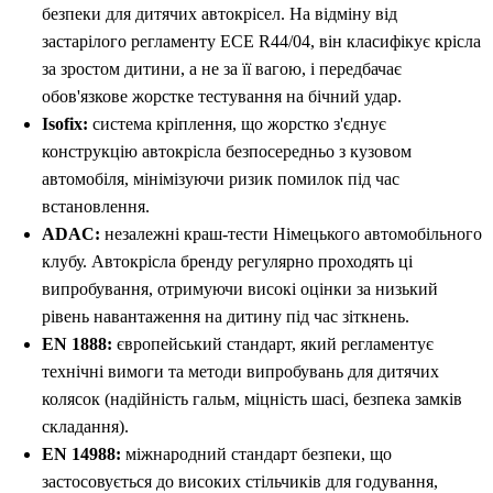
безпеки для дитячих автокрісел. На відміну від
застарілого регламенту ECE R44/04, він класифікує крісла
за зростом дитини, а не за її вагою, і передбачає
обов'язкове жорстке тестування на бічний удар.
Isofix:
система кріплення, що жорстко з'єднує
конструкцію автокрісла безпосередньо з кузовом
автомобіля, мінімізуючи ризик помилок під час
встановлення.
ADAC:
незалежні краш-тести Німецького автомобільного
клубу. Автокрісла бренду регулярно проходять ці
випробування, отримуючи високі оцінки за низький
рівень навантаження на дитину під час зіткнень.
EN 1888:
європейський стандарт, який регламентує
технічні вимоги та методи випробувань для дитячих
колясок (надійність гальм, міцність шасі, безпека замків
складання).
EN 14988:
міжнародний стандарт безпеки, що
застосовується до високих стільчиків для годування,