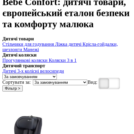
Bebe Confort: дитячі товари,
європейський еталон безпеки
та комфорту малюка
Дитячі товари
Стільчики для годування
Ліжка дитячі
Крісла-гойдалки,
шезлонги
Манежі
Дитячі коляски
Прогулянкові коляски
Коляски 3 в 1
Дитячий транспорт
Дитячі 3-х колісні велосипеди
Сортувати за:
Вид:
Фільтр >