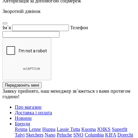
Авторизація за допомогою соцмереж
Зворотній дзвінок
Ім`я
Телефон
Передзвоніть мені
Заявку прийнято, наш менеджер зв`яжеться з вами протягом
години!
Про магазин
Доставка і оплата
Новини
Бренди
Reima
Lenne
Huppa
Lassie
Tutta
Kuoma
JOIKS
Superfit
Talvi
Skechers
Nano
Peluche
SNO
Columbia
KIFA
Dorechi