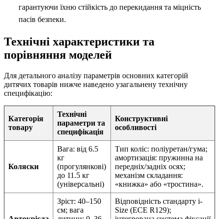
гарантуючи їхню стійкість до перекидання та міцність
пасів безпеки.
Технічні характеристики та
порівняння моделей
Для детального аналізу параметрів основних категорій
дитячих товарів нижче наведено узагальнену технічну
специфікацію:
Технічні
Категорія
Конструктивні
параметри та
товару
особливості
специфікація
Вага: від 6.5
Тип коліс: поліуретан/гума;
кг
амортизація: пружинна на
Коляски
(прогулянкові)
передніх/задніх осях;
до 11.5 кг
механізм складання:
(універсальні)
«книжка» або «тростина».
Зріст: 40–150
Відповідність стандарту i-
см; вага
Size (ECE R129);
Автокрісла
дитини: 0–36
інтегрована система фіксації