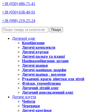
+38 (050) 686-71-41
+38 (050) 638-40-91
+38 (098) 219-25-24
Пошук
Дитячий одяг
Комбінезони
Дитячі комплекти
Дитячі куртки
Дитячі пальто та плащі
Напівкомбінезони, штани
Дитячі шапки
Дитячі манішки, шарфи
Дитячі шапки - шоломи
Рукавиці, краги, пінетки для дітей
Фліски, термобілизна
Дитячий літній одяг
Дитячий повсякденний одяг
Дитяче взуття
Чоботи
Черевики
Дитячі кросівки