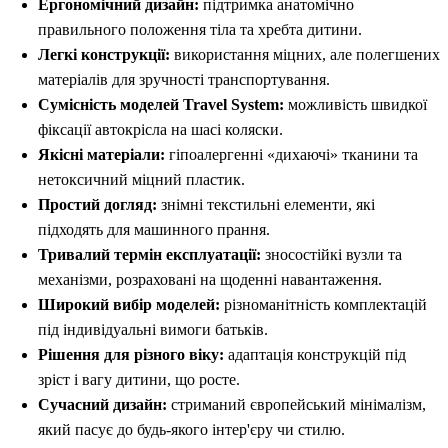
Ергономічний дизайн:
підтримка анатомічно
правильного положення тіла та хребта дитини.
Легкі конструкції:
використання міцних, але полегшених
матеріалів для зручності транспортування.
Сумісність моделей Travel System:
можливість швидкої
фіксації автокрісла на шасі коляски.
Якісні матеріали:
гіпоалергенні «дихаючі» тканини та
нетоксичний міцний пластик.
Простий догляд:
знімні текстильні елементи, які
підходять для машинного прання.
Тривалий термін експлуатації:
зносостійкі вузли та
механізми, розраховані на щоденні навантаження.
Широкий вибір моделей:
різноманітність комплектацій
під індивідуальні вимоги батьків.
Рішення для різного віку:
адаптація конструкцій під
зріст і вагу дитини, що росте.
Сучасний дизайн:
стриманий європейський мінімалізм,
який пасує до будь-якого інтер'єру чи стилю.