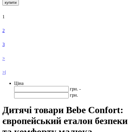
купити
1
2
3
>
>|
Ціна
грн. -
грн.
Дитячі товари Bebe Confort:
європейський еталон безпеки
та комфорту малюка