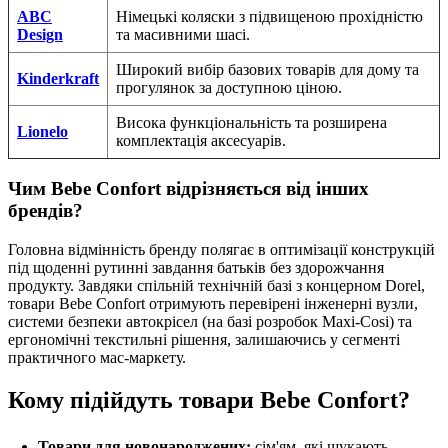
ABC
Німецькі коляски з підвищеною прохідністю
Design
та масивними шасі.
Широкий вибір базових товарів для дому та
Kinderkraft
прогулянок за доступною ціною.
Висока функціональність та розширена
Lionelo
комплектація аксесуарів.
Чим Bebe Confort відрізняється від інших
брендів?
Головна відмінність бренду полягає в оптимізації конструкцій
під щоденні рутинні завдання батьків без здорожчання
продукту. Завдяки спільній технічній базі з концерном Dorel,
товари Bebe Confort отримують перевірені інженерні вузли,
системи безпеки автокрісел (на базі розробок Maxi-Cosi) та
ергономічні текстильні рішення, залишаючись у сегменті
практичного мас-маркету.
Кому підійдуть товари Bebe Confort?
Товари для новонароджених:
сім'ям, які шукають