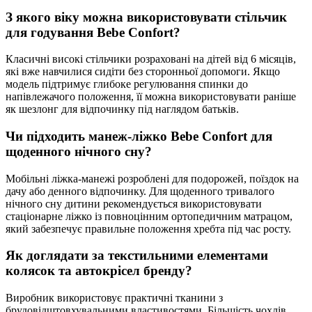
З якого віку можна використовувати стільчик
для годування Bebe Confort?
Класичні високі стільчики розраховані на дітей від 6 місяців,
які вже навчилися сидіти без сторонньої допомоги. Якщо
модель підтримує глибоке регулювання спинки до
напівлежачого положення, її можна використовувати раніше
як шезлонг для відпочинку під наглядом батьків.
Чи підходить манеж-ліжко Bebe Confort для
щоденного нічного сну?
Мобільні ліжка-манежі розроблені для подорожей, поїздок на
дачу або денного відпочинку. Для щоденного тривалого
нічного сну дитини рекомендується використовувати
стаціонарне ліжко із повноцінним ортопедичним матрацом,
який забезпечує правильне положення хребта під час росту.
Як доглядати за текстильними елементами
колясок та автокрісел бренду?
Виробник використовує практичні тканини з
брудовідштовхувальними властивостями. Більшість чохлів