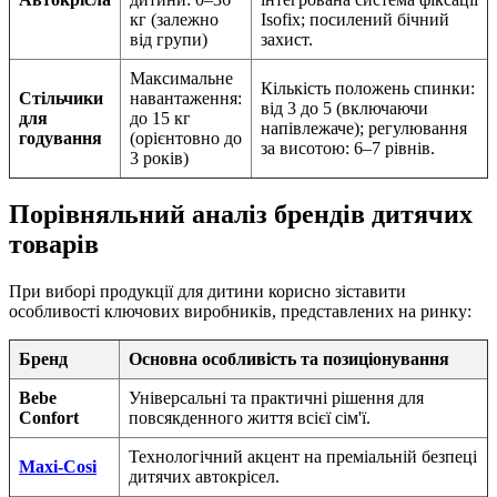
кг (залежно
Isofix; посилений бічний
від групи)
захист.
Максимальне
Кількість положень спинки:
Стільчики
навантаження:
від 3 до 5 (включаючи
для
до 15 кг
напівлежаче); регулювання
годування
(орієнтовно до
за висотою: 6–7 рівнів.
3 років)
Порівняльний аналіз брендів дитячих
товарів
При виборі продукції для дитини корисно зіставити
особливості ключових виробників, представлених на ринку:
Бренд
Основна особливість та позиціонування
Bebe
Універсальні та практичні рішення для
Confort
повсякденного життя всієї сім'ї.
Технологічний акцент на преміальній безпеці
Maxi-Cosi
дитячих автокрісел.