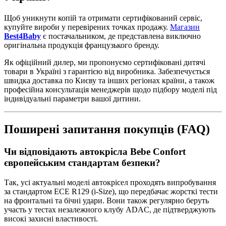
Щоб уникнути копій та отримати сертифікований сервіс,
купуйте вироби у перевірених точках продажу.
Магазин
Best4Baby
є постачальником, де представлена виключно
оригінальна продукція французького бренду.
Як офіційний дилер, ми пропонуємо сертифіковані дитячі
товари в Україні з гарантією від виробника. Забезпечується
швидка доставка по Києву та інших регіонах країни, а також
професійна консультація менеджерів щодо підбору моделі під
індивідуальні параметри вашої дитини.
Поширені запитання покупців (FAQ)
Чи відповідають автокрісла Bebe Confort
європейським стандартам безпеки?
Так, усі актуальні моделі автокрісел проходять випробування
за стандартом ECE R129 (i-Size), що передбачає жорсткі тести
на фронтальні та бічні удари. Вони також регулярно беруть
участь у тестах незалежного клубу ADAC, де підтверджують
високі захисні властивості.