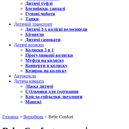
Дитячі туфлі
Босоніжки, сандалі
Гумові чоботи
Тапки
Дитячий транспорт
Дитячі 3-х колісні велосипеди
Біговели
Дитячі самокати
Дитячі коляски
Коляски 3 в 1
Прогулянкові коляски
Муфти на коляску
Конверти в коляску
Козирок на коляску
Автокрісла
Дитяча кімната
Ліжка дитячі
Стільчики для годування
Крісла-гойдалки, шезлонги
Манежі
Головна
>
Виробник
> Bebe Confort