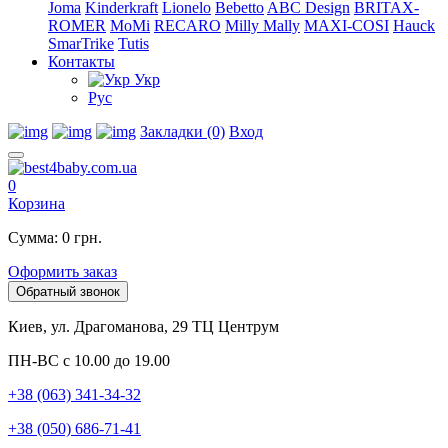
Joma
Kinderkraft
Lionelo
Bebetto
ABC Design
BRITAX-
ROMER
MoMi
RECARO
Milly Mally
MAXI-COSI
Hauck
SmarTrike
Tutis
Контакты
Укр
Рус
Закладки (0)
Вход
0
Корзина
Сумма: 0 грн.
Оформить заказ
Обратный звонок
Киев, ул. Драгоманова, 29 ТЦ Центрум
ПН-ВС с 10.00 до 19.00
+38 (063) 341-34-32
+38 (050) 686-71-41