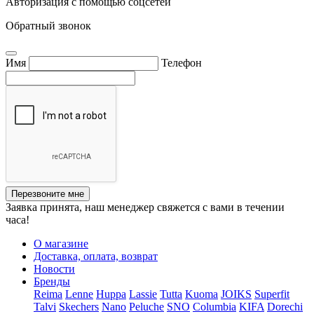
Авторизация с помощью соцсетей
Обратный звонок
Имя
Телефон
Перезвоните мне
Заявка принята, наш менеджер свяжется с вами в течении
часа!
О магазине
Доставка, оплата, возврат
Новости
Бренды
Reima
Lenne
Huppa
Lassie
Tutta
Kuoma
JOIKS
Superfit
Talvi
Skechers
Nano
Peluche
SNO
Columbia
KIFA
Dorechi