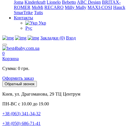
Joma
Kinderkraft
Lionelo
Bebetto
ABC Design
BRITAX-
ROMER
MoMi
RECARO
Milly Mally
MAXI-COSI
Hauck
SmarTrike
Tutis
Контакты
Укр
Рус
Закладки (0)
Вход
0
Корзина
Сумма: 0 грн.
Оформить заказ
Обратный звонок
Киев, ул. Драгоманова, 29 ТЦ Центрум
ПН-ВС с 10.00 до 19.00
+38 (063) 341-34-32
+38 (050) 686-71-41