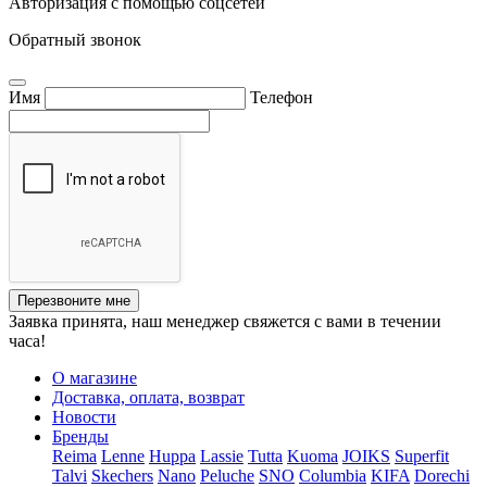
Авторизация с помощью соцсетей
Обратный звонок
Имя
Телефон
Перезвоните мне
Заявка принята, наш менеджер свяжется с вами в течении
часа!
О магазине
Доставка, оплата, возврат
Новости
Бренды
Reima
Lenne
Huppa
Lassie
Tutta
Kuoma
JOIKS
Superfit
Talvi
Skechers
Nano
Peluche
SNO
Columbia
KIFA
Dorechi