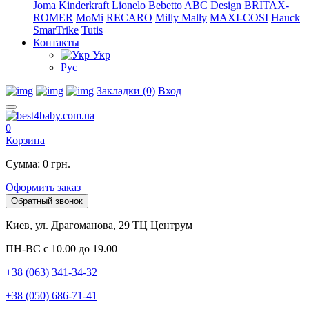
Joma
Kinderkraft
Lionelo
Bebetto
ABC Design
BRITAX-
ROMER
MoMi
RECARO
Milly Mally
MAXI-COSI
Hauck
SmarTrike
Tutis
Контакты
Укр
Рус
Закладки (0)
Вход
0
Корзина
Сумма: 0 грн.
Оформить заказ
Обратный звонок
Киев, ул. Драгоманова, 29 ТЦ Центрум
ПН-ВС с 10.00 до 19.00
+38 (063) 341-34-32
+38 (050) 686-71-41