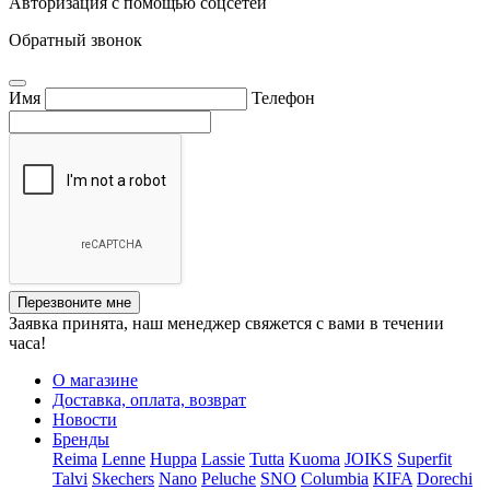
Авторизация с помощью соцсетей
Обратный звонок
Имя
Телефон
Перезвоните мне
Заявка принята, наш менеджер свяжется с вами в течении
часа!
О магазине
Доставка, оплата, возврат
Новости
Бренды
Reima
Lenne
Huppa
Lassie
Tutta
Kuoma
JOIKS
Superfit
Talvi
Skechers
Nano
Peluche
SNO
Columbia
KIFA
Dorechi