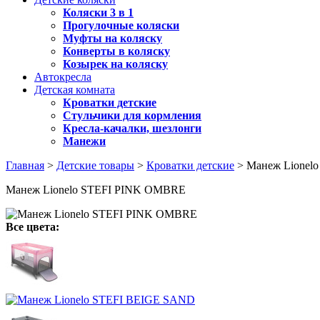
Коляски 3 в 1
Прогулочные коляски
Муфты на коляску
Конверты в коляску
Козырек на коляску
Автокресла
Детская комната
Кроватки детские
Стульчики для кормления
Кресла-качалки, шезлонги
Манежи
Главная
>
Детские товары
>
Кроватки детские
> Манеж Lionel
Манеж Lionelo STEFI PINK OMBRE
Все цвета: