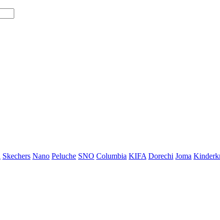
i
Skechers
Nano
Peluche
SNO
Columbia
KIFA
Dorechi
Joma
Kinderkr