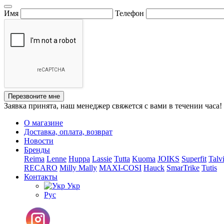
Имя
Телефон
Перезвоните мне
Заявка принята, наш менеджер свяжется с вами в течении часа!
О магазине
Доставка, оплата, возврат
Новости
Бренды
Reima
Lenne
Huppa
Lassie
Tutta
Kuoma
JOIKS
Superfit
Talv
RECARO
Milly Mally
MAXI-COSI
Hauck
SmarTrike
Tutis
Контакты
Укр
Рус