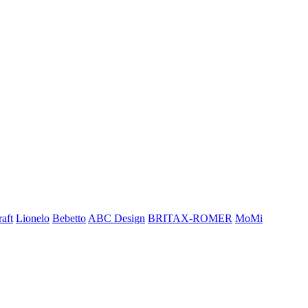
aft
Lionelo
Bebetto
ABC Design
BRITAX-ROMER
MoMi