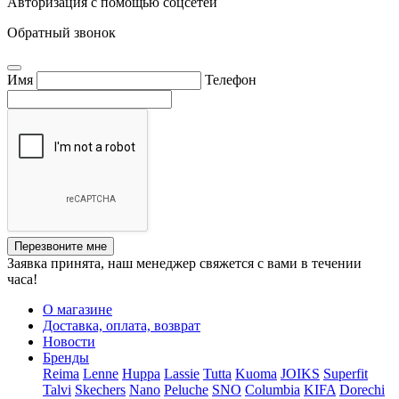
Авторизация с помощью соцсетей
Обратный звонок
Имя
Телефон
Перезвоните мне
Заявка принята, наш менеджер свяжется с вами в течении
часа!
О магазине
Доставка, оплата, возврат
Новости
Бренды
Reima
Lenne
Huppa
Lassie
Tutta
Kuoma
JOIKS
Superfit
Talvi
Skechers
Nano
Peluche
SNO
Columbia
KIFA
Dorechi