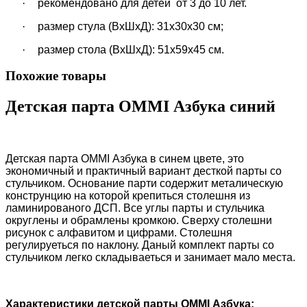
·
рекомендовано для детей от 3 до 10 лет.
·
размер стула (ВхШхД): 31х30х30 см;
·
размер стола (ВхШхД): 51х59х45 см.
Похожие товары
Детская парта OMMI Азбука синий
Детская парта OMMI Азбука в синем цвете, это
экономичный и практичный вариант десткой парты со
стульчиком. Основание парти содержит металическую
конструнцию на которой крепиться столешня из
ламинированого ДСП. Все углы парты и стульчика
округлены и обрамлены кромкою. Сверху столешни
рисунок с алфавитом и цифрами. Столешня
регулируеться по наклону. Даный комплект парты со
стульчиком легко складываеться и занимает мало места.
Характеристики детской парты OMMI Азбука: