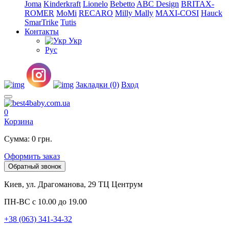
Joma
Kinderkraft
Lionelo
Bebetto
ABC Design
BRITAX-
ROMER
MoMi
RECARO
Milly Mally
MAXI-COSI
Hauck
SmarTrike
Tutis
Контакты
Укр
Рус
Закладки (0)
Вход
0
Корзина
Сумма: 0 грн.
Оформить заказ
Обратный звонок
Киев, ул. Драгоманова, 29 ТЦ Центрум
ПН-ВС с 10.00 до 19.00
+38 (063) 341-34-32