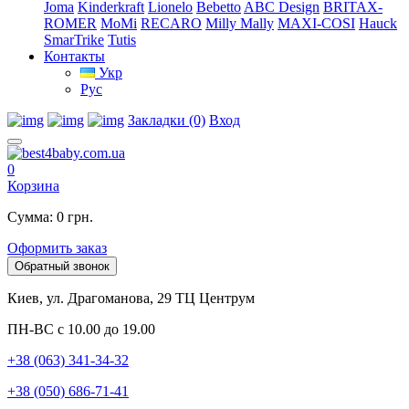
Joma
Kinderkraft
Lionelo
Bebetto
ABC Design
BRITAX-
ROMER
MoMi
RECARO
Milly Mally
MAXI-COSI
Hauck
SmarTrike
Tutis
Контакты
Укр
Рус
Закладки (0)
Вход
0
Корзина
Сумма: 0 грн.
Оформить заказ
Обратный звонок
Киев, ул. Драгоманова, 29 ТЦ Центрум
ПН-ВС с 10.00 до 19.00
+38 (063) 341-34-32
+38 (050) 686-71-41