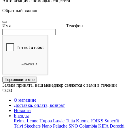
Авторизация с помощью соцсетей
Обратный звонок
Имя
Телефон
Перезвоните мне
Заявка принята, наш менеджер свяжется с вами в течении
часа!
О магазине
Доставка, оплата, возврат
Новости
Бренды
Reima
Lenne
Huppa
Lassie
Tutta
Kuoma
JOIKS
Superfit
Talvi
Skechers
Nano
Peluche
SNO
Columbia
KIFA
Dorechi