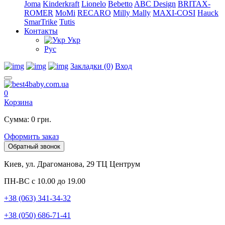
Joma
Kinderkraft
Lionelo
Bebetto
ABC Design
BRITAX-
ROMER
MoMi
RECARO
Milly Mally
MAXI-COSI
Hauck
SmarTrike
Tutis
Контакты
Укр
Рус
Закладки (0)
Вход
0
Корзина
Сумма: 0 грн.
Оформить заказ
Обратный звонок
Киев, ул. Драгоманова, 29 ТЦ Центрум
ПН-ВС с 10.00 до 19.00
+38 (063) 341-34-32
+38 (050) 686-71-41