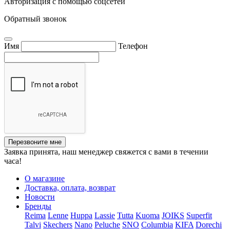
Авторизация с помощью соцсетей
Обратный звонок
Имя
Телефон
Перезвоните мне
Заявка принята, наш менеджер свяжется с вами в течении
часа!
О магазине
Доставка, оплата, возврат
Новости
Бренды
Reima
Lenne
Huppa
Lassie
Tutta
Kuoma
JOIKS
Superfit
Talvi
Skechers
Nano
Peluche
SNO
Columbia
KIFA
Dorechi