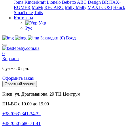
Joma
Kinderkraft
Lionelo
Bebetto
ABC Design
BRITAX-
ROMER
MoMi
RECARO
Milly Mally
MAXI-COSI
Hauck
SmarTrike
Tutis
Контакты
Укр
Рус
Закладки (0)
Вход
0
Корзина
Сумма: 0 грн.
Оформить заказ
Обратный звонок
Киев, ул. Драгоманова, 29 ТЦ Центрум
ПН-ВС с 10.00 до 19.00
+38 (063) 341-34-32
+38 (050) 686-71-41