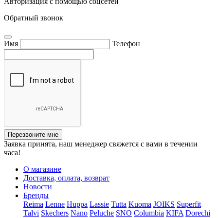
Авторизация с помощью соцсетей
Обратный звонок
Имя
Телефон
Перезвоните мне
Заявка принята, наш менеджер свяжется с вами в течении
часа!
О магазине
Доставка, оплата, возврат
Новости
Бренды
Reima
Lenne
Huppa
Lassie
Tutta
Kuoma
JOIKS
Superfit
Talvi
Skechers
Nano
Peluche
SNO
Columbia
KIFA
Dorechi