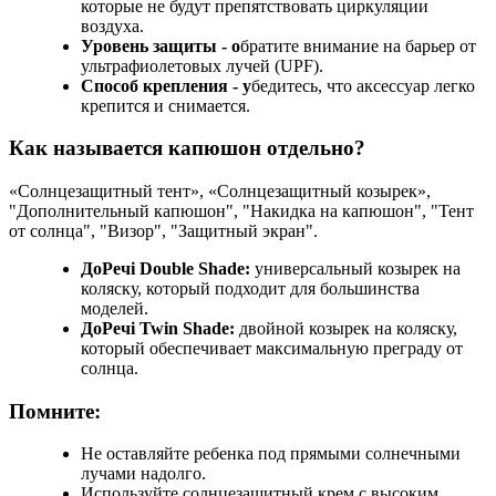
которые не будут препятствовать циркуляции
воздуха.
Уровень защиты - о
братите внимание на барьер от
ультрафиолетовых лучей (UPF).
Способ крепления - у
бедитесь, что аксессуар легко
крепится и снимается.
Как называется капюшон отдельно?
«Солнцезащитный тент», «Солнцезащитный козырек»,
"Дополнительный капюшон", "Накидка на капюшон", "Тент
от солнца", "Визор", "Защитный экран".
ДоРечі Double Shade:
универсальный козырек на
коляску, который подходит для большинства
моделей.
ДоРечі Twin Shade:
двойной козырек на коляску,
который обеспечивает максимальную преграду от
солнца.
Помните:
Не оставляйте ребенка под прямыми солнечными
лучами надолго.
Используйте солнцезащитный крем с высоким