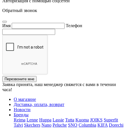
Авторизация с помощью соцсетей
Обратный звонок
Имя
Телефон
Перезвоните мне
Заявка принята, наш менеджер свяжется с вами в течении
часа!
О магазине
Доставка, оплата, возврат
Новости
Бренды
Reima
Lenne
Huppa
Lassie
Tutta
Kuoma
JOIKS
Superfit
Talvi
Skechers
Nano
Peluche
SNO
Columbia
KIFA
Dorechi