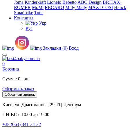
Joma
Kinderkraft
Lionelo
Bebetto
ABC Design
BRITAX-
ROMER
MoMi
RECARO
Milly Mally
MAXI-COSI
Hauck
SmarTrike
Tutis
Контакты
Укр
Рус
Закладки (0)
Вход
0
Корзина
Сумма: 0 грн.
Оформить заказ
Обратный звонок
Киев, ул. Драгоманова, 29 ТЦ Центрум
ПН-ВС с 10.00 до 19.00
+38 (063) 341-34-32