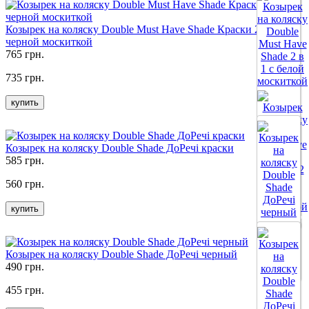
Все цвета
Козырек на коляску Double Must Have Shade Краски 2 в 1 с
черной москиткой
765 грн.
735 грн.
купить
Козырек на коляску Double Shade ДоРечі краски
585 грн.
560 грн.
купить
Все цвета
Козырек на коляску Double Shade ДоРечі черный
490 грн.
Все цвета
455 грн.