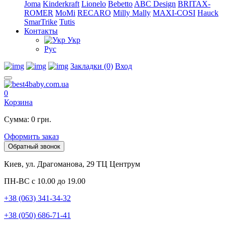
Joma
Kinderkraft
Lionelo
Bebetto
ABC Design
BRITAX-
ROMER
MoMi
RECARO
Milly Mally
MAXI-COSI
Hauck
SmarTrike
Tutis
Контакты
Укр
Рус
Закладки (0)
Вход
0
Корзина
Сумма: 0 грн.
Оформить заказ
Обратный звонок
Киев, ул. Драгоманова, 29 ТЦ Центрум
ПН-ВС с 10.00 до 19.00
+38 (063) 341-34-32
+38 (050) 686-71-41