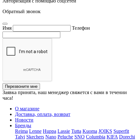
Авторизация с помощью соцсетей
Обратный звонок
Имя
Телефон
Перезвоните мне
Заявка принята, наш менеджер свяжется с вами в течении
часа!
О магазине
Доставка, оплата, возврат
Новости
Бренды
Reima
Lenne
Huppa
Lassie
Tutta
Kuoma
JOIKS
Superfit
Talvi
Skechers
Nano
Peluche
SNO
Columbia
KIFA
Dorechi