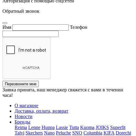
Авторизация с помощью соцсетей
Обратный звонок
Имя
Телефон
Перезвоните мне
Заявка принята, наш менеджер свяжется с вами в течении
часа!
О магазине
Доставка, оплата, возврат
Новости
Бренды
Reima
Lenne
Huppa
Lassie
Tutta
Kuoma
JOIKS
Superfit
Talvi
Skechers
Nano
Peluche
SNO
Columbia
KIFA
Dorechi