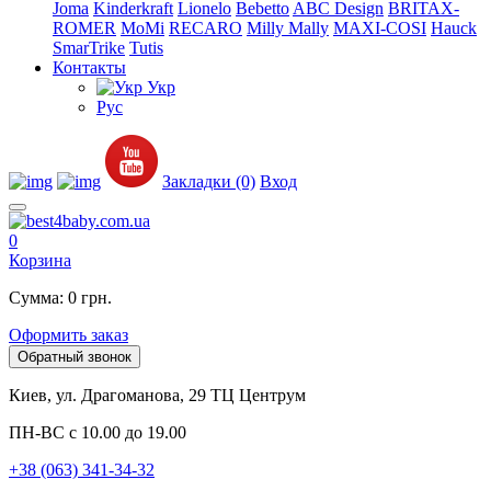
Joma
Kinderkraft
Lionelo
Bebetto
ABC Design
BRITAX-
ROMER
MoMi
RECARO
Milly Mally
MAXI-COSI
Hauck
SmarTrike
Tutis
Контакты
Укр
Рус
Закладки (0)
Вход
0
Корзина
Сумма: 0 грн.
Оформить заказ
Обратный звонок
Киев, ул. Драгоманова, 29 ТЦ Центрум
ПН-ВС с 10.00 до 19.00
+38 (063) 341-34-32