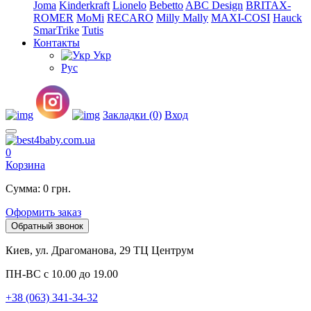
Joma
Kinderkraft
Lionelo
Bebetto
ABC Design
BRITAX-
ROMER
MoMi
RECARO
Milly Mally
MAXI-COSI
Hauck
SmarTrike
Tutis
Контакты
Укр
Рус
Закладки (0)
Вход
0
Корзина
Сумма: 0 грн.
Оформить заказ
Обратный звонок
Киев, ул. Драгоманова, 29 ТЦ Центрум
ПН-ВС с 10.00 до 19.00
+38 (063) 341-34-32