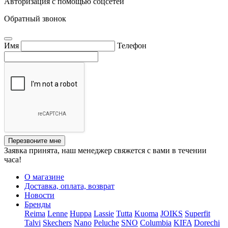
Авторизация с помощью соцсетей
Обратный звонок
Имя
Телефон
Перезвоните мне
Заявка принята, наш менеджер свяжется с вами в течении
часа!
О магазине
Доставка, оплата, возврат
Новости
Бренды
Reima
Lenne
Huppa
Lassie
Tutta
Kuoma
JOIKS
Superfit
Talvi
Skechers
Nano
Peluche
SNO
Columbia
KIFA
Dorechi