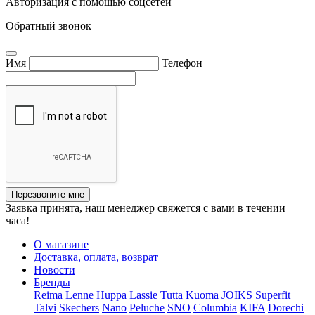
Авторизация с помощью соцсетей
Обратный звонок
Имя
Телефон
Перезвоните мне
Заявка принята, наш менеджер свяжется с вами в течении
часа!
О магазине
Доставка, оплата, возврат
Новости
Бренды
Reima
Lenne
Huppa
Lassie
Tutta
Kuoma
JOIKS
Superfit
Talvi
Skechers
Nano
Peluche
SNO
Columbia
KIFA
Dorechi