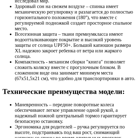
исследовал мир.
Здоровый сон на свежем воздухе – спинка имеет
механическую регулировку и разлагается до полностью
горизонтального положения (180°), что вместе с
регулируемой подножкой создает просторное спальное
место.
Всесезонная защита – ткани премиумкласса имеют
водоотталкивающее покрытие и высокий уровень
защиты от солнца UPF50+. Большой капюшон размера
XL надежно закроет ребенка от ветра или жаркого
солнца.
Компактность - механизм сборки "книга" позволяет
сложить коляску вместе с прогулочным блоком. В
сложенном виде она занимает минимум места
(67x51,5x21 см), что удобно для транспортировки в авто.
Технические преимущества модели:
Маневренность – передние поворотные колеса
обеспечивают легкое управление одной рукой, а
надежный ножной центральный тормоз гарантирует
безопасную остановку.
Эргономика для родителей – ручка регулируется по
высоте, подстраиваясь под ваш рост, снимающий
нагрузку со спины во время длительных прогулок.