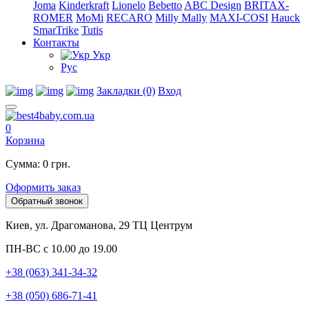
Joma
Kinderkraft
Lionelo
Bebetto
ABC Design
BRITAX-
ROMER
MoMi
RECARO
Milly Mally
MAXI-COSI
Hauck
SmarTrike
Tutis
Контакты
Укр
Рус
Закладки (0)
Вход
0
Корзина
Сумма: 0 грн.
Оформить заказ
Обратный звонок
Киев, ул. Драгоманова, 29 ТЦ Центрум
ПН-ВС с 10.00 до 19.00
+38 (063) 341-34-32
+38 (050) 686-71-41