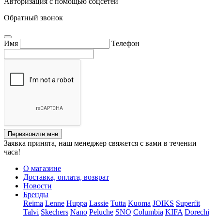
Авторизация с помощью соцсетей
Обратный звонок
Имя
Телефон
Перезвоните мне
Заявка принята, наш менеджер свяжется с вами в течении
часа!
О магазине
Доставка, оплата, возврат
Новости
Бренды
Reima
Lenne
Huppa
Lassie
Tutta
Kuoma
JOIKS
Superfit
Talvi
Skechers
Nano
Peluche
SNO
Columbia
KIFA
Dorechi