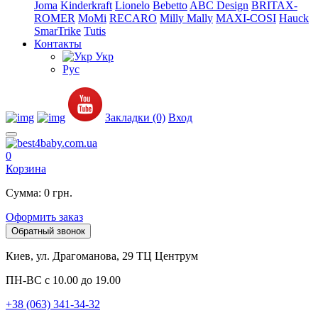
Joma
Kinderkraft
Lionelo
Bebetto
ABC Design
BRITAX-
ROMER
MoMi
RECARO
Milly Mally
MAXI-COSI
Hauck
SmarTrike
Tutis
Контакты
Укр
Рус
Закладки (0)
Вход
0
Корзина
Сумма: 0 грн.
Оформить заказ
Обратный звонок
Киев, ул. Драгоманова, 29 ТЦ Центрум
ПН-ВС с 10.00 до 19.00
+38 (063) 341-34-32