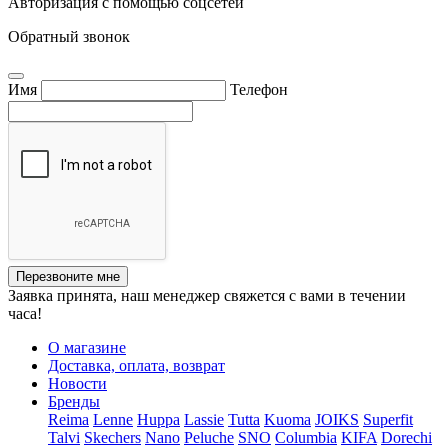
Авторизация с помощью соцсетей
Обратный звонок
Имя
Телефон
Перезвоните мне
Заявка принята, наш менеджер свяжется с вами в течении
часа!
О магазине
Доставка, оплата, возврат
Новости
Бренды
Reima
Lenne
Huppa
Lassie
Tutta
Kuoma
JOIKS
Superfit
Talvi
Skechers
Nano
Peluche
SNO
Columbia
KIFA
Dorechi