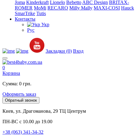
Joma
Kinderkraft
Lionelo
Bebetto
ABC Design
BRITAX-
ROMER
MoMi
RECARO
Milly Mally
MAXI-COSI
Hauck
SmarTrike
Tutis
Контакты
Укр
Рус
Закладки (0)
Вход
0
Корзина
Сумма: 0 грн.
Оформить заказ
Обратный звонок
Киев, ул. Драгоманова, 29 ТЦ Центрум
ПН-ВС с 10.00 до 19.00
+38 (063) 341-34-32