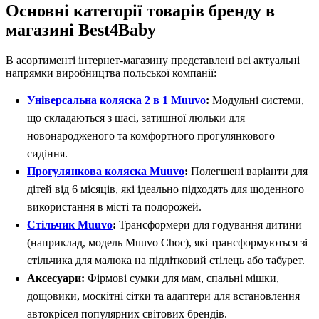
Основні категорії товарів бренду в
магазині Best4Baby
В асортименті інтернет-магазину представлені всі актуальні
напрямки виробництва польської компанії:
Універсальна коляска 2 в 1 Muuvo
:
Модульні системи,
що складаються з шасі, затишної люльки для
новонародженого та комфортного прогулянкового
сидіння.
Прогулянкова коляска Muuvo
:
Полегшені варіанти для
дітей від 6 місяців, які ідеально підходять для щоденного
використання в місті та подорожей.
Стільчик Muuvo
:
Трансформери для годування дитини
(наприклад, модель Muuvo Choc), які трансформуються зі
стільчика для малюка на підлітковий стілець або табурет.
Аксесуари:
Фірмові сумки для мам, спальні мішки,
дощовики, москітні сітки та адаптери для встановлення
автокрісел популярних світових брендів.