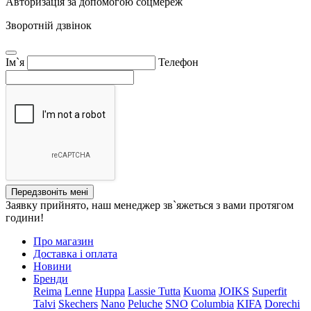
Авторизація за допомогою соцмереж
Зворотній дзвінок
Ім`я
Телефон
Передзвоніть мені
Заявку прийнято, наш менеджер зв`яжеться з вами протягом
години!
Про магазин
Доставка і оплата
Новини
Бренди
Reima
Lenne
Huppa
Lassie
Tutta
Kuoma
JOIKS
Superfit
Talvi
Skechers
Nano
Peluche
SNO
Columbia
KIFA
Dorechi