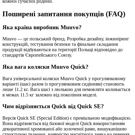
кожної сучасної родини.
Поширені запитання покупців (FAQ)
Яка країна виробник Muuvo?
Muuvo — це польський бренд. Розробка дизайну, інжиніринг
конструкцій, тестування безпеки та фінальне складання
продукції відбуваються на території Польщі відповідно до
стандартів Європейського Союзу.
Яка вага коляски Muuvo Quick?
Вага універсальної коляски Muuvo Quick у прогулянковому
варіанті (шасі разом із прогулянковим сидінням) становить
лише 11.2 кг. Вага шасі з люлькою для немовляти коливається
в межах 11.5 кг залежно від покоління моделі.
Чим відрізняється Quick від Quick SE?
Версія Quick SE (Special Edition) є преміальною модифікацією.
Вона відрізняється від базової моделі Quick використанням
декоративної хромованої або золоченої рами, вишуканішою
структурою тканини, наявністю магнітного замка на ременях