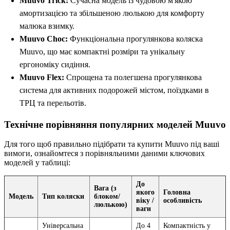
Muuvo Trick:
Сучасна модель із чудовою м'якою
амортизацією та збільшеною люлькою для комфорту
малюка взимку.
Muuvo Choc:
Функціональна прогулянкова коляска
Muuvo, що має компактні розміри та унікальну
ергономіку сидіння.
Muuvo Flex:
Спрощена та полегшена прогулянкова
система для активних подорожей містом, поїздками в
ТРЦ та перельотів.
Технічне порівняння популярних моделей Muuvo
Для того щоб правильно підібрати та купити Muuvo під ваші
вимоги, ознайомтеся з порівняльними даними ключових
моделей у таблиці:
До
Вага (з
якого
Головна
Модель
Тип коляски
блоком/
віку /
особливість
люлькою)
ваги
Універсальна
До 4
Компактність у