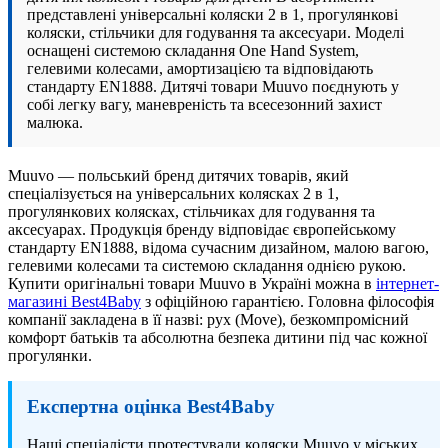
представлені універсальні коляски 2 в 1, прогулянкові
коляски, стільчики для годування та аксесуари. Моделі
оснащені системою складання One Hand System,
гелевими колесами, амортизацією та відповідають
стандарту EN1888. Дитячі товари Muuvo поєднують у
собі легку вагу, маневреність та всесезонний захист
малюка.
Muuvo — польський бренд дитячих товарів, який
спеціалізується на універсальних колясках 2 в 1,
прогулянкових колясках, стільчиках для годування та
аксесуарах. Продукція бренду відповідає європейському
стандарту EN1888, відома сучасним дизайном, малою вагою,
гелевими колесами та системою складання однією рукою.
Купити оригінальні товари Muuvo в Україні можна в
інтернет-
магазині Best4Baby
з офіційною гарантією. Головна філософія
компанії закладена в її назві: рух (Move), безкомпромісний
комфорт батьків та абсолютна безпека дитини під час кожної
прогулянки.
Експертна оцінка Best4Baby
Наші спеціалісти протестували коляски Muuvo у міських