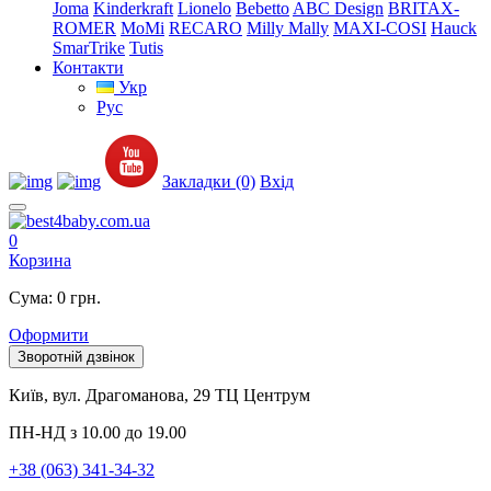
Joma
Kinderkraft
Lionelo
Bebetto
ABC Design
BRITAX-
ROMER
MoMi
RECARO
Milly Mally
MAXI-COSI
Hauck
SmarTrike
Tutis
Контакти
Укр
Рус
Закладки (0)
Вхід
0
Корзина
Сума: 0 грн.
Оформити
Зворотній дзвінок
Київ, вул. Драгоманова, 29 ТЦ Центрум
ПН-НД з 10.00 до 19.00
+38 (063) 341-34-32