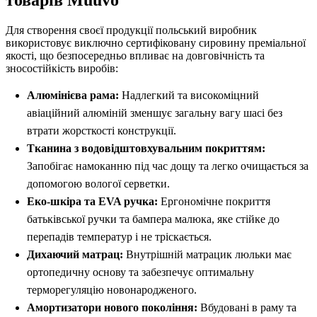
товарів Muuvo
Для створення своєї продукції польський виробник
використовує виключно сертифіковану сировину преміальної
якості, що безпосередньо впливає на довговічність та
зносостійкість виробів:
Алюмінієва рама:
Надлегкий та високоміцний
авіаційний алюміній зменшує загальну вагу шасі без
втрати жорсткості конструкції.
Тканина з водовідштовхувальним покриттям:
Запобігає намоканню під час дощу та легко очищається за
допомогою вологої серветки.
Еко-шкіра та EVA ручка:
Ергономічне покриття
батьківської ручки та бампера малюка, яке стійке до
перепадів температур і не тріскається.
Дихаючий матрац:
Внутрішній матрацик люльки має
ортопедичну основу та забезпечує оптимальну
терморегуляцію новонародженого.
Амортизатори нового покоління:
Вбудовані в раму та