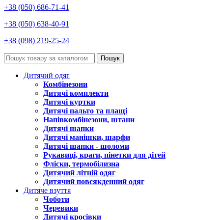
+38 (050) 686-71-41
+38 (050) 638-40-91
+38 (098) 219-25-24
Пошук
Дитячий одяг
Комбінезони
Дитячі комплекти
Дитячі куртки
Дитячі пальто та плащі
Напівкомбінезони, штани
Дитячі шапки
Дитячі манішки, шарфи
Дитячі шапки - шоломи
Рукавиці, краги, пінетки для дітей
Фліски, термобілизна
Дитячий літній одяг
Дитячий повсякденний одяг
Дитяче взуття
Чоботи
Черевики
Дитячі кросівки