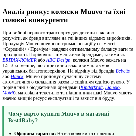
Аналіз ринку: коляски Muuvo та їхні
головні конкуренти
При виборі першого транспорту для дитини важливо
розуміти, як бренд виглядає на тлі інших відомих виробників.
Продукція Muuvo впевнено тримає позиції у сегменті
«Середній+ / Преміум» завдяки оптимальному балансу ваги та
прохідності. Порівняно з німецькими брендами, такими як
BRITAX-ROMER
або
ABC Design
,
коляски Muuvo важать на
1.5–3 кг менше, що є критично важливим для умов
українських багатоповерхівок. На відміну від брендів
Bebetto
або
Hauck
, Muuvo пропонує сучаснішу систему
автоматичного складання разом із сидінням однією рукою. У
порівнянні з бюджетними брендами (
Kinderkraft
,
Lionelo
,
MoMi
), матеріали текстилю та підшипники шасі Muuvo мають
значно вищий ресурс експлуатації та захист від бруду.
Чому варто купити Muuvo в магазині
Best4Baby?
Офіційна гарантія:
На всі коляски та стільчики