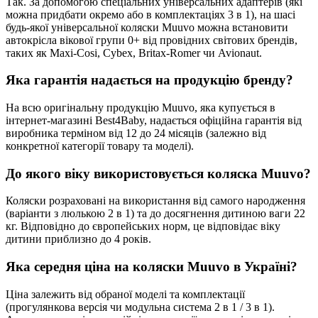
Так. За допомогою спеціальних універсальних адаптерів (які
можна придбати окремо або в комплектаціях 3 в 1), на шасі
будь-якої універсальної коляски Muuvo можна встановити
автокрісла вікової групи 0+ від провідних світових брендів,
таких як Maxi-Cosi, Cybex, Britax-Romer чи Avionaut.
Яка гарантія надається на продукцію бренду?
На всю оригінальну продукцію Muuvo, яка купується в
інтернет-магазині Best4Baby, надається офіційна гарантія від
виробника терміном від 12 до 24 місяців (залежно від
конкретної категорії товару та моделі).
До якого віку використовується коляска Muuvo?
Коляски розраховані на використання від самого народження
(варіанти з люлькою 2 в 1) та до досягнення дитиною ваги 22
кг. Відповідно до європейських норм, це відповідає віку
дитини приблизно до 4 років.
Яка середня ціна на коляски Muuvo в Україні?
Ціна залежить від обраної моделі та комплектації
(прогулянкова версія чи модульна система 2 в 1 / 3 в 1).