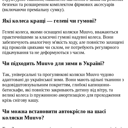
безпеки та розширеним комплектом фірмових аксесуарів
(включаючи преміальну сумку).
Які колеса кращі — гелеві чи гумові?
Гелеві колеса, якими оснащені коляски Muuvo, вважаються
практичнішими за класичні гумові надувні колеса. Вони
забезпечують аналогічну м'якість ходу, але повністю захищені
від проколів цвяхами чи склом, не потребують регулярного
підкачування та не деформуються з часом.
Чи підходить Muuvo для зими в Україні?
Так, універсальні та прогулянкові коляски Muuvo чудово
адаптовані до української зими. Вони мають щільні тканини з
водовідштовхувальним покриттям, глибокі капюшони-
батискафи, які повністю закривають дитину від вітру, та
великі колеса із пружинною амортизацією для проходження
крізь снігову кашу.
Чи можна встановити автокрісло на шасі
коляски Muuvo?