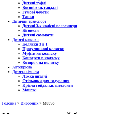
Дитячі туфлі
Босоніжки, сандалі
Гумові чоботи
Тапки
Дитячий транспорт
Дитячі 3-х колісні велосипеди
Біговели
Дитячі самокати
Дитячі коляски
Коляски 3 в 1
Прогулянкові коляски
Муфти на коляску
Конверти в коляску
Козирок на коляску
Автокрісла
Дитяча кімната
Ліжка дитячі
Стільчики для годування
Крісла-гойдалки, шезлонги
Манежі
Головна
>
Виробник
> Muuvo