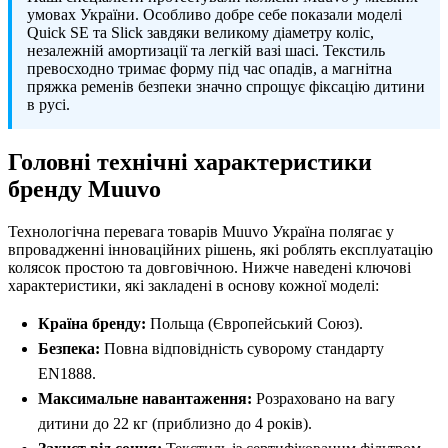
умовах України. Особливо добре себе показали моделі
Quick SE та Slick завдяки великому діаметру коліс,
незалежній амортизації та легкій вазі шасі. Текстиль
превосходно тримає форму під час опадів, а магнітна
пряжка ременів безпеки значно спрощує фіксацію дитини
в русі.
Головні технічні характеристики
бренду Muuvo
Технологічна перевага товарів Muuvo Україна полягає у
впровадженні інноваційних рішень, які роблять експлуатацію
колясок простою та довговічною. Нижче наведені ключові
характеристики, які закладені в основу кожної моделі:
Країна бренду:
Польща (Європейський Союз).
Безпека:
Повна відповідність суворому стандарту
EN1888.
Максимальне навантаження:
Розраховано на вагу
дитини до 22 кг (приблизно до 4 років).