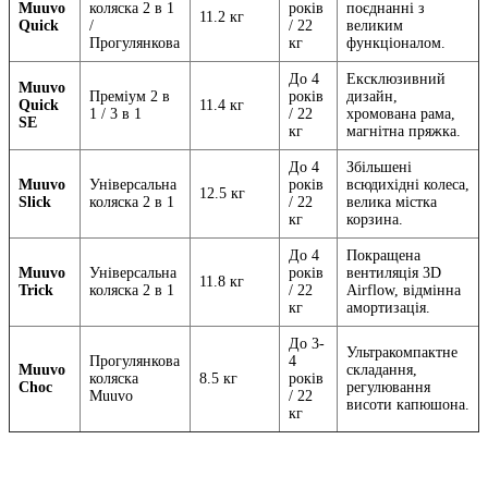
Muuvo
коляска 2 в 1
років
поєднанні з
11.2 кг
Quick
/
/ 22
великим
Прогулянкова
кг
функціоналом.
До 4
Ексклюзивний
Muuvo
Преміум 2 в
років
дизайн,
Quick
11.4 кг
1 / 3 в 1
/ 22
хромована рама,
SE
кг
магнітна пряжка.
До 4
Збільшені
Muuvo
Універсальна
років
всюдихідні колеса,
12.5 кг
Slick
коляска 2 в 1
/ 22
велика містка
кг
корзина.
До 4
Покращена
Muuvo
Універсальна
років
вентиляція 3D
11.8 кг
Trick
коляска 2 в 1
/ 22
Airflow, відмінна
кг
амортизація.
До 3-
Ультракомпактне
Прогулянкова
4
Muuvo
складання,
коляска
8.5 кг
років
Choc
регулювання
Muuvo
/ 22
висоти капюшона.
кг