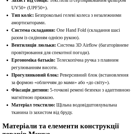
Захист від сонця:
Текстиль із сертифікованим фільтром
UV50+ (UPF50+).
Тип коліс:
Безпрокольні гелеві колеса з незалежними
амортизаторами.
Система складання:
One Hand Fold (складання шасі
разом із сидінням однією рукою).
Вентиляція люльки:
Система 3D Airflow (багаторівневе
провітрювання для спекотної погоди).
Ергономіка батьків:
Телескопічна ручка з плавним
регулюванням висоти.
Прогулянковий блок:
Реверсивний блок (встановлення
за формою «обличчям до мами» або «до світу»).
Фіксація дитини:
5-точкові ремені безпеки з адаптивною
магнітною пряжкою.
Матеріал текстилю:
Щільна водовідштовхувальна
тканина із захистом від бруду.
Матеріали та елементи конструкції