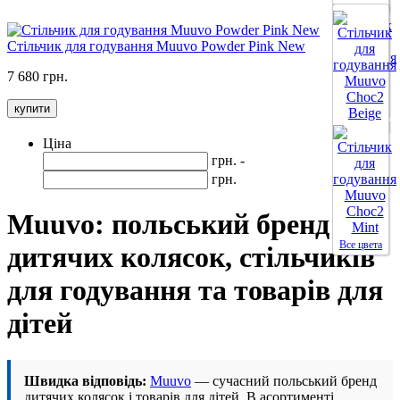
Все цвета
Стільчик для годування Muuvo Powder Pink New
7 680 грн.
купити
Все цвета
Ціна
грн. -
грн.
Muuvo: польський бренд
Все цвета
дитячих колясок, стільчиків
для годування та товарів для
дітей
Швидка відповідь:
Muuvo
— сучасний польський бренд
дитячих колясок і товарів для дітей. В асортименті