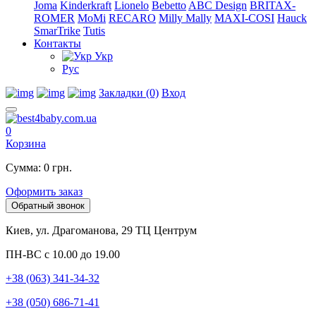
Joma
Kinderkraft
Lionelo
Bebetto
ABC Design
BRITAX-
ROMER
MoMi
RECARO
Milly Mally
MAXI-COSI
Hauck
SmarTrike
Tutis
Контакты
Укр
Рус
Закладки (0)
Вход
0
Корзина
Сумма: 0 грн.
Оформить заказ
Обратный звонок
Киев, ул. Драгоманова, 29 ТЦ Центрум
ПН-ВС с 10.00 до 19.00
+38 (063) 341-34-32
+38 (050) 686-71-41