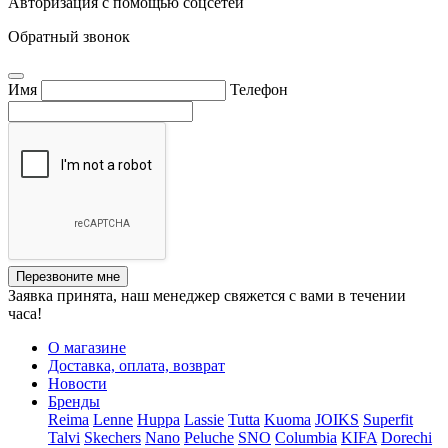
Авторизация с помощью соцсетей
Обратный звонок
Имя
Телефон
Перезвоните мне
Заявка принята, наш менеджер свяжется с вами в течении
часа!
О магазине
Доставка, оплата, возврат
Новости
Бренды
Reima
Lenne
Huppa
Lassie
Tutta
Kuoma
JOIKS
Superfit
Talvi
Skechers
Nano
Peluche
SNO
Columbia
KIFA
Dorechi