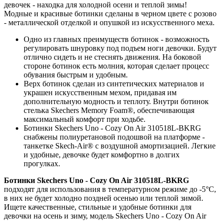
девочек - находка для холодной осени и теплой зимы!
Модные и красивые ботинки сделаны в черном цвете с розово
- металлической отделкой и опушкой из искусственного меха.
Одно из главных преимуществ ботинок - возможность
регулировать шнуровку под подъем ноги девочки. Будут
отлично сидеть и не стеснять движения. На боковой
стороне ботинок есть молния, которая сделает процесс
обувания быстрым и удобным.
Верх ботинок сделан из синтетических материалов и
украшен искусственным мехом, придавая им
дополнительную модность и теплоту. Внутри ботинок
стелька Skechers Memory Foam®, обеспечивающая
максимальный комфорт при ходьбе.
Ботинки Skechers Uno - Cozy On Air 310518L-BKRG
снабжены полиуретановой подошвой на платформе -
танкетке Skech-Air® с воздушной амортизацией. Легкие
и удобные, девочке будет комфортно в долгих
прогулках.
Ботинки Skechers Uno - Cozy On Air 310518L-BKRG
подходят для использования в температурном режиме до -5°C,
в них не будет холодно поздней осенью или теплой зимой.
Ищете качественные, стильные и удобные ботинки для
девочки на осень и зиму, модель Skechers Uno - Cozy On Air