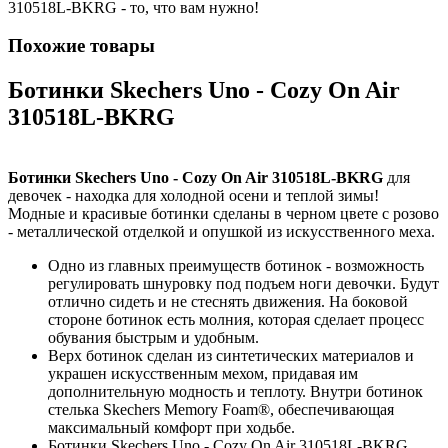
310518L-BKRG - то, что вам нужно!
Похожие товары
Ботинки Skechers Uno - Cozy On Air
310518L-BKRG
Ботинки Skechers Uno - Cozy On Air 310518L-BKRG
для
девочек - находка для холодной осени и теплой зимы!
Модные и красивые ботинки сделаны в черном цвете с розово
- металлической отделкой и опушкой из искусственного меха.
Одно из главных преимуществ ботинок - возможность
регулировать шнуровку под подъем ноги девочки. Будут
отлично сидеть и не стеснять движения. На боковой
стороне ботинок есть молния, которая сделает процесс
обувания быстрым и удобным.
Верх ботинок сделан из синтетических материалов и
украшен искусственным мехом, придавая им
дополнительную модность и теплоту. Внутри ботинок
стелька Skechers Memory Foam®, обеспечивающая
максимальный комфорт при ходьбе.
Ботинки Skechers Uno - Cozy On Air 310518L-BKRG