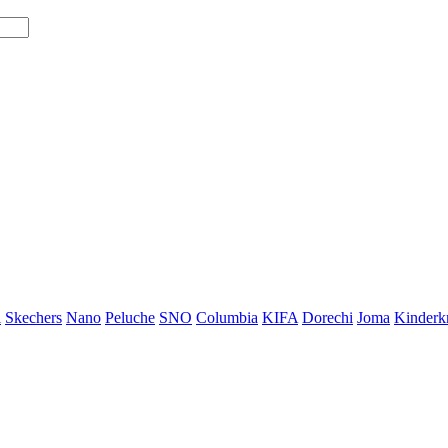
i
Skechers
Nano
Peluche
SNO
Columbia
KIFA
Dorechi
Joma
Kinderkr