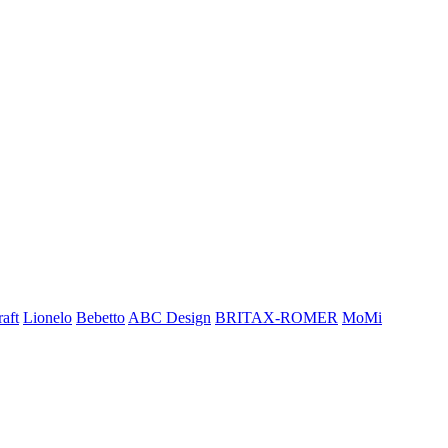
aft
Lionelo
Bebetto
ABC Design
BRITAX-ROMER
MoMi