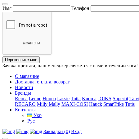
Имя
Телефон
Перезвоните мне
Заявка принята, наш менеджер свяжется с вами в течении часа!
О магазине
Доставка, оплата, возврат
Новости
Бренды
Reima
Lenne
Huppa
Lassie
Tutta
Kuoma
JOIKS
Superfit
Talv
RECARO
Milly Mally
MAXI-COSI
Hauck
SmarTrike
Tutis
Контакты
Укр
Рус
Закладки (0)
Вход