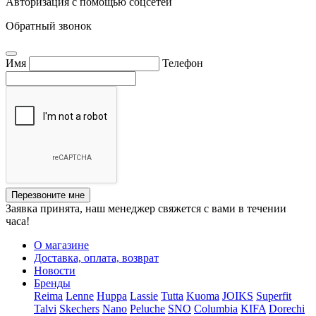
Авторизация с помощью соцсетей
Обратный звонок
Имя
Телефон
Перезвоните мне
Заявка принята, наш менеджер свяжется с вами в течении
часа!
О магазине
Доставка, оплата, возврат
Новости
Бренды
Reima
Lenne
Huppa
Lassie
Tutta
Kuoma
JOIKS
Superfit
Talvi
Skechers
Nano
Peluche
SNO
Columbia
KIFA
Dorechi