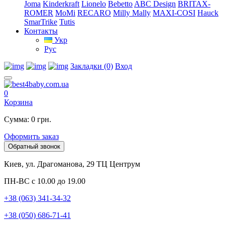
Joma
Kinderkraft
Lionelo
Bebetto
ABC Design
BRITAX-
ROMER
MoMi
RECARO
Milly Mally
MAXI-COSI
Hauck
SmarTrike
Tutis
Контакты
Укр
Рус
Закладки (0)
Вход
0
Корзина
Сумма: 0 грн.
Оформить заказ
Обратный звонок
Киев, ул. Драгоманова, 29 ТЦ Центрум
ПН-ВС с 10.00 до 19.00
+38 (063) 341-34-32
+38 (050) 686-71-41