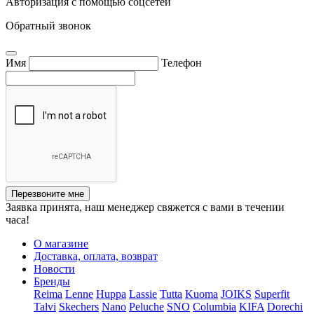
Авторизация с помощью соцсетей
Обратный звонок
Имя
Телефон
Перезвоните мне
Заявка принята, наш менеджер свяжется с вами в течении
часа!
О магазине
Доставка, оплата, возврат
Новости
Бренды
Reima
Lenne
Huppa
Lassie
Tutta
Kuoma
JOIKS
Superfit
Talvi
Skechers
Nano
Peluche
SNO
Columbia
KIFA
Dorechi