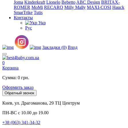
Joma
Kinderkraft
Lionelo
Bebetto
ABC Design
BRITAX-
ROMER
MoMi
RECARO
Milly Mally
MAXI-COSI
Hauck
SmarTrike
Tutis
Контакты
Укр
Рус
Закладки (0)
Вход
0
Корзина
Сумма: 0 грн.
Оформить заказ
Обратный звонок
Киев, ул. Драгоманова, 29 ТЦ Центрум
ПН-ВС с 10.00 до 19.00
+38 (063) 341-34-32