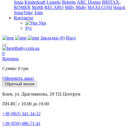
Joma
Kinderkraft
Lionelo
Bebetto
ABC Design
BRITAX-
ROMER
MoMi
RECARO
Milly Mally
MAXI-COSI
Hauck
SmarTrike
Tutis
Контакты
Укр
Рус
Закладки (0)
Вход
0
Корзина
Сумма: 0 грн.
Оформить заказ
Обратный звонок
Киев, ул. Драгоманова, 29 ТЦ Центрум
ПН-ВС с 10.00 до 19.00
+38 (063) 341-34-32
+38 (050) 686-71-41