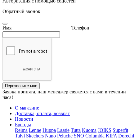
Авторизация с помощью соцсетей
Обратный звонок
Имя
Телефон
Перезвоните мне
Заявка принята, наш менеджер свяжется с вами в течении
часа!
О магазине
Доставка, оплата, возврат
Новости
Бренды
Reima
Lenne
Huppa
Lassie
Tutta
Kuoma
JOIKS
Superfit
Talvi
Skechers
Nano
Peluche
SNO
Columbia
KIFA
Dorechi