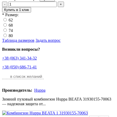
-
+
Купить в 1 клик
*
Размер:
62
68
74
80
Таблица размеров
Задать вопрос
Возникли вопросы?
+38 (063) 341-34-32
+38 (050) 686-71-41
в список желаний
Производитель:
Huppa
Зимний пуховый комбинезон Huppa BEATA 31930155-70063
— надежная защита от...