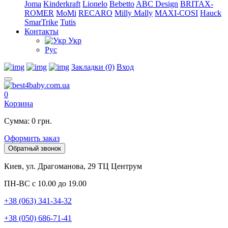
Joma
Kinderkraft
Lionelo
Bebetto
ABC Design
BRITAX-
ROMER
MoMi
RECARO
Milly Mally
MAXI-COSI
Hauck
SmarTrike
Tutis
Контакты
Укр
Рус
Закладки (0)
Вход
0
Корзина
Сумма: 0 грн.
Оформить заказ
Обратный звонок
Киев, ул. Драгоманова, 29 ТЦ Центрум
ПН-ВС с 10.00 до 19.00
+38 (063) 341-34-32
+38 (050) 686-71-41