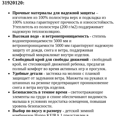
31920120:
Прочные материалы для надежной защиты
–
изготовлен из 100% полиэстера верх и подкладка из
100% хлопка гарантируют прочность и износостойкость.
Утеплитель из полиэстера (200 г/м2) поддерживает
надежную теплоизоляцию.
Высокая водо - и ветронепроницаемость
- степень
водонепроницаемости 5000 мм и
ветронепроницаемости 5000 мм гарантируют надежную
защиту от дождя, снега и ветра, поддерживая
комфортный микроклимат внутри изделия.
Свободный крой для свободы движений
- свободный
крой, не стесняющий движений ребенка, предлагая
полный комфорт во время активных игр и прогулок.
Удобные детали
- застежка на молнии с планкой
защищает от задувания ветра. Манжеты на рукавах и
штанинах на резинке предотвращают проникновение
снега и ветра внутрь изделия.
Безопасность в темное время
- светоотражающие
элементы на груди и спине обеспечивают видимость
малыша в условиях недостатка освещения, повышая
уровень безопасности.
Выбор по вкусу и размеру
- детский зимний
комбинезон Huppa KEIRA 1 представлен в