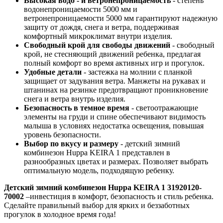
Высокая водо - и ветронепроницаемость
- степень
водонепроницаемости 5000 мм и
ветронепроницаемости 5000 мм гарантируют надежную
защиту от дождя, снега и ветра, поддерживая
комфортный микроклимат внутри изделия.
Свободный крой для свободы движений
- свободный
крой, не стесняющий движений ребенка, предлагая
полный комфорт во время активных игр и прогулок.
Удобные детали
- застежка на молнии с планкой
защищает от задувания ветра. Манжеты на рукавах и
штанинах на резинке предотвращают проникновение
снега и ветра внутрь изделия.
Безопасность в темное время
- светоотражающие
элементы на груди и спине обеспечивают видимость
малыша в условиях недостатка освещения, повышая
уровень безопасности.
Выбор по вкусу и размеру
- детский зимний
комбинезон Huppa KEIRA 1 представлен в
разнообразных цветах и размерах. Позволяет выбрать
оптимальную модель, подходящую ребенку.
Детский зимний комбинезон Huppa KEIRA 1 31920120-
70002
–инвестиция в комфорт, безопасность и стиль ребенка.
Сделайте правильный выбор для ярких и беззаботных
прогулок в холодное время года!