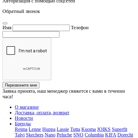
Авторизация с помощью соцсетей
Обратный звонок
Имя
Телефон
Перезвоните мне
Заявка принята, наш менеджер свяжется с вами в течении
часа!
О магазине
Доставка, оплата, возврат
Новости
Бренды
Reima
Lenne
Huppa
Lassie
Tutta
Kuoma
JOIKS
Superfit
Talvi
Skechers
Nano
Peluche
SNO
Columbia
KIFA
Dorechi