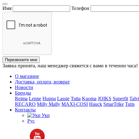
Имя
Телефон
Перезвоните мне
Заявка принята, наш менеджер свяжется с вами в течении часа!
О магазине
Доставка, оплата, возврат
Новости
Бренды
Reima
Lenne
Huppa
Lassie
Tutta
Kuoma
JOIKS
Superfit
Talv
RECARO
Milly Mally
MAXI-COSI
Hauck
SmarTrike
Tutis
Контакты
Укр
Рус