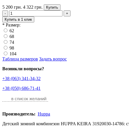
5 200 грн.
4 322 грн.
Купить
-
+
Купить в 1 клик
*
Размер:
62
68
74
98
104
Таблица размеров
Задать вопрос
Возникли вопросы?
+38 (063) 341-34-32
+38 (050) 686-71-41
в список желаний
Производитель:
Huppa
Детский зимний комбинезон HUPPA KEIRA 31920030-14786: сти