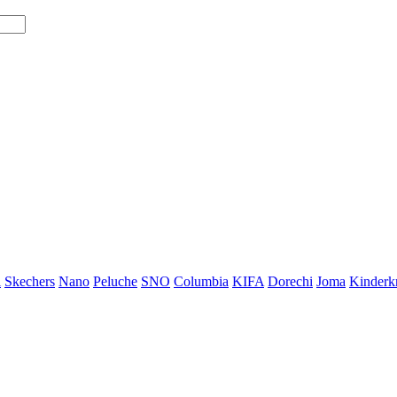
i
Skechers
Nano
Peluche
SNO
Columbia
KIFA
Dorechi
Joma
Kinderkr