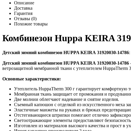
Описание
Доставка
Гарантия
Отзывы (0)
Похожие товары
Комбинезон Huppa KEIRA 319
Детский зимний комбинезон HUPPA KEIRA 31920030-14786
Детский зимний комбинезон HUPPA KEIRA 31920030-14786
ветрозащитной мембранной ткани с утеплителем HuppaTherm 30
Основные характеристики:
Утеплитель HuppaTherm 300 г гарантирует комфортную те
Мембранная ткань защищает от промокания и продувания
Две молнии облегчают надевание и снятие изделия.
Съемный капюшон с отделкой из искусственного меха защ
Эластичные манжеты на рукавах и брюках предотвращают
Отстегивающиеся штрипки помогают отлично зафиксир
Светоотражающие элементы предоставляют безопасность 
Изготовлен из материалов высокого качества и прост в ух
Имеет гарантию производителя 2 года.