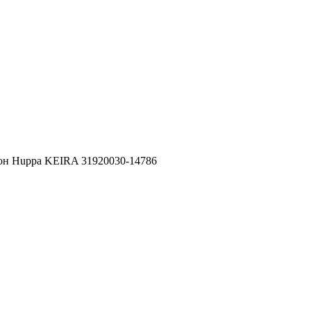
он Huppa KEIRA 31920030-14786