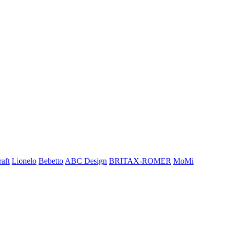
aft
Lionelo
Bebetto
ABC Design
BRITAX-ROMER
MoMi