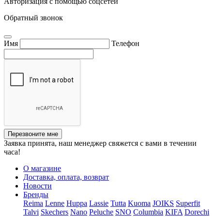
Авторизация с помощью соцсетей
Обратный звонок
Имя
Телефон
Перезвоните мне
Заявка принята, наш менеджер свяжется с вами в течении
часа!
О магазине
Доставка, оплата, возврат
Новости
Бренды
Reima
Lenne
Huppa
Lassie
Tutta
Kuoma
JOIKS
Superfit
Talvi
Skechers
Nano
Peluche
SNO
Columbia
KIFA
Dorechi