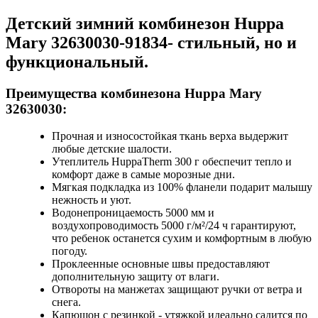
Детский зимний комбинезон Huppa
Mary 32630030-91834
- стильный, но и
функциональный.
Преимущества
комбинезона Huppa Mary
32630030
:
Прочная и износостойкая ткань верха выдержит
любые детские шалости.
Утеплитель HuppaTherm 300 г обеспечит тепло и
комфорт даже в самые морозные дни.
Мягкая подкладка из 100% фланели подарит малышу
нежность и уют.
Водонепроницаемость 5000 мм и
воздухопроводимость 5000 г/м²/24 ч гарантируют,
что ребенок останется сухим и комфортным в любую
погоду.
Проклеенные основные швы предоставляют
дополнительную защиту от влаги.
Отвороты на манжетах защищают ручки от ветра и
снега.
Капюшон с резинкой - утяжкой идеально садится по