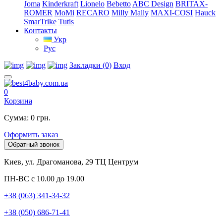
Joma
Kinderkraft
Lionelo
Bebetto
ABC Design
BRITAX-
ROMER
MoMi
RECARO
Milly Mally
MAXI-COSI
Hauck
SmarTrike
Tutis
Контакты
Укр
Рус
Закладки (0)
Вход
0
Корзина
Сумма: 0 грн.
Оформить заказ
Обратный звонок
Киев, ул. Драгоманова, 29 ТЦ Центрум
ПН-ВС с 10.00 до 19.00
+38 (063) 341-34-32
+38 (050) 686-71-41